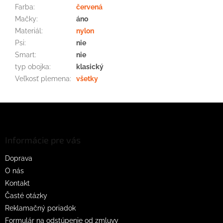
Farba
:
červená
Mačky
:
áno
Materiál
:
nylon
Psi
:
nie
Smart
:
nie
typ obojka
:
klasický
Veľkosť plemena
:
všetky
Z
á
p
ä
Informácie pre vás
t
Doprava
i
O nás
e
Kontakt
Časté otázky
Reklamačný poriadok
Formulár na odstúpenie od zmluvy