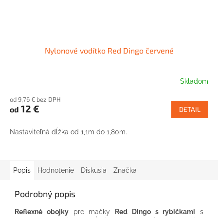
Nylonové vodítko Red Dingo červené
Skladom
od 9,76 € bez DPH
12 €
od
DETAIL
Nastaviteľná dĺžka od 1,1m do 1,80m.
Popis
Hodnotenie
Diskusia
Značka
Podrobný popis
Reflexné obojky
pre mačky
Red Dingo s rybičkami
s