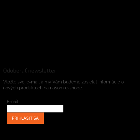
Odoberať newsletter
Vložte svoj e-mail a my Vám budeme zasielať informácie o
nových produktoch na našom e-shope.
Email
PRIHLÁSIŤ SA