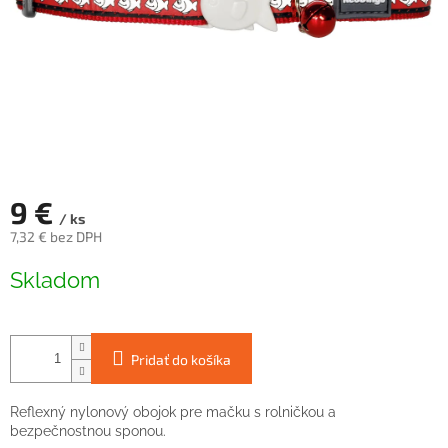
9 €
/ ks
7,32 € bez DPH
Jednotková
Skladom
cena:
Pridať do košíka
Reflexný nylonový obojok pre mačku s rolničkou a
bezpečnostnou sponou.