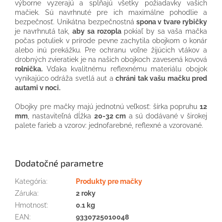
výborne vyzerajú a spĺňajú všetky požiadavky vašich
mačiek. Sú navrhnuté pre ich maximálne pohodlie a
bezpečnosť. Unikátna bezpečnostná
spona v tvare rybičky
je navrhnutá tak,
aby sa rozopla
pokiaľ by sa vaša mačka
počas potuliek v prírode pevne zachytila obojkom o konár
alebo inú prekážku. Pre ochranu voľne žijúcich vtákov a
drobných zvieratiek je na našich obojkoch zavesená kovová
rolnička.
Vďaka kvalitnému reflexnému materiálu obojok
vynikajúco odráža svetlá aut a
chráni tak vašu mačku pred
autami v noci.
Obojky pre mačky majú jednotnú veľkosť: šírka popruhu
12
mm
, nastaviteľná dĺžka
20-32 cm
a sú dodávané v širokej
palete farieb a vzorov: jednofarebné, reflexné a vzorované.
Dodatočné parametre
Kategória
:
Produkty pre mačky
Záruka
:
2 roky
Hmotnosť
:
0.1 kg
EAN
:
9330725010048