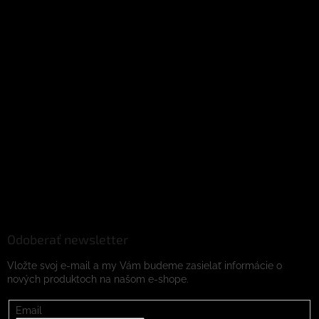
Odoberať newsletter
Vložte svoj e-mail a my Vám budeme zasielať informácie o
nových produktoch na našom e-shope.
Email