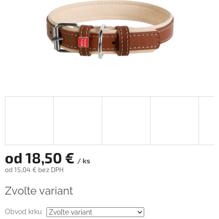
od
18,50 €
/ ks
od
15,04 €
bez DPH
Jednotková
Zvoľte variant
cena:
Obvod krku