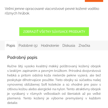
Veľmi jemne opracované viacvrstvové pevné kožené vodítko
rôznych hrúbok.
ZOBRAZIŤ VŠETKY SÚVISIACE PRODUKTY
Popis
Podobné (5)
Hodnotenie
Diskusia
Značka
Podrobný popis
Ručne šitý vysoko kvalitný mäkký polštrovaný kožený obojok
s lesklým zapínaním a pevným krúžkom. Prírodná dvojvrstvová
hebká a pritom odolná koža nielenže pekne vyzerá, ale tiež
poskytuje dlhotrvajúce použitie. Tieto obojky sú súčasťou našej
vynovenej obľúbenej Soft kolekcie a sú vhodné pre psov s
citlivou kožou alebo alergické na nylon. Tento atraktívny obojok
je vyrábaný v rôznych veľkostiach od šteniatok až po veľké
plemená. Tento kožený je výborne premyslený v každom
detaile.