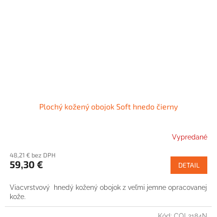
Plochý kožený obojok Soft hnedo čierny
Vypredané
48,21 € bez DPH
59,30 €
DETAIL
Viacvrstvový hnedý kožený obojok z veľmi jemne opracovanej
kože.
Kód:
COL2184N