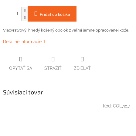
Pridať do košíka
Viacvrstvový hnedý kožený obojok z veľmi jemne opracovanej kože.
Detailné informácie
OPÝTAŤ SA
STRÁŽIŤ
ZDIEĽAŤ
Súvisiaci tovar
Kód:
COL7217