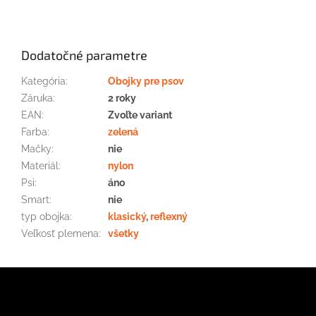
Dodatočné parametre
Kategória
:
Obojky pre psov
Záruka
:
2 roky
EAN
:
Zvoľte variant
Farba
:
zelená
Mačky
:
nie
Materiál
:
nylon
Psi
:
áno
Smart
:
nie
typ obojka
:
klasický
,
reflexný
Veľkosť plemena
:
všetky
Z
á
p