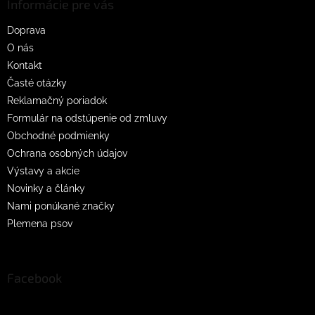
ä
Informácie pre vás
t
Doprava
i
O nás
e
Kontakt
Časté otázky
Reklamačný poriadok
Formulár na odstúpenie od zmluvy
Obchodné podmienky
Ochrana osobných údajov
Výstavy a akcie
Novinky a články
Nami ponúkané značky
Plemena psov
Facebook