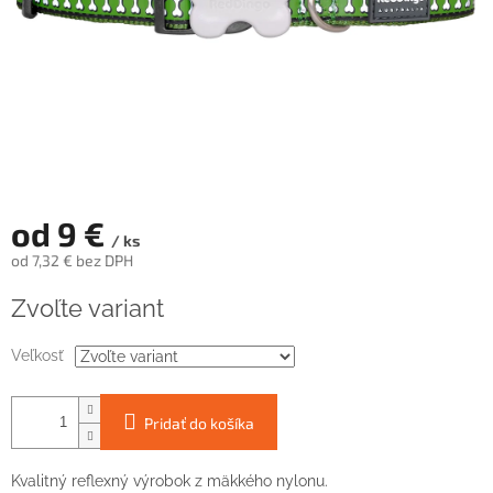
od
9 €
/ ks
od
7,32 €
bez DPH
Jednotková
Zvoľte variant
cena:
Veľkosť
Pridať do košíka
Kvalitný reflexný výrobok z mäkkého nylonu.