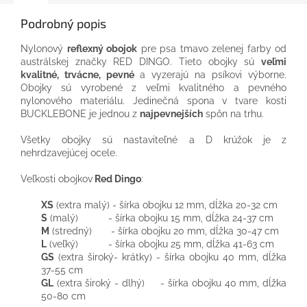
Podrobný popis
Nylonový
reflexný obojok
pre psa tmavo zelenej farby od
austrálskej značky RED DINGO. Tieto obojky sú
veľmi
kvalitné, trvácne, pevné
a vyzerajú na psíkovi výborne.
Obojky sú vyrobené z veľmi kvalitného a pevného
nylonového materiálu. Jedinečná spona v tvare kosti
BUCKLEBONE je jednou z
najpevnejších
spôn na trhu.
Všetky obojky sú nastaviteľné a D krúžok je z
nehrdzavejúcej ocele.
Veľkosti obojkov
Red Dingo
:
XS
(extra malý) - šírka obojku 12 mm, dĺžka 20-32 cm
S
(malý) - šírka obojku 15 mm, dĺžka 24-37 cm
M
(stredný) - šírka obojku 20 mm, dĺžka 30-47 cm
L
(veľký) - šírka obojku 25 mm, dĺžka 41-63 cm
GS
(extra široký- krátky) - šírka obojku 40 mm, dĺžka
37-55 cm
GL
(extra široký - dlhý) - šírka obojku 40 mm, dĺžka
50-80 cm