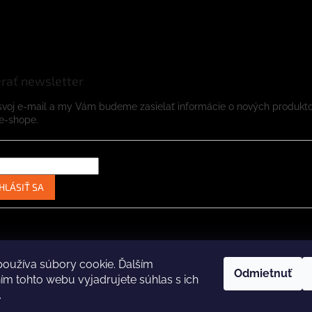
rať newsletter
svoj e-mail a my Vám budeme zasielať informácie o nových produkt
e-shope.
HLÁSIŤ SA
Instagram
Facebook
oužíva súbory cookie. Ďalším
Odmietnuť
m tohto webu vyjadrujete súhlas s ich
.