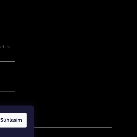
och na
Súhlasím