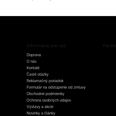
Z
á
p
ä
t
Informácie pre vás
Faceb
i
e
Doprava
O nás
Kontakt
Časté otázky
Reklamačný poriadok
Formulár na odstúpenie od zmluvy
Obchodné podmienky
Ochrana osobných údajov
Výstavy a akcie
Novinky a články