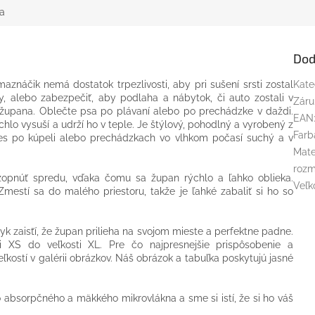
a
Dod
aznáčik nemá dostatok trpezlivosti, aby pri sušení srsti zostal
Kate
y, alebo zabezpečiť, aby podlaha a nábytok, či auto zostali v
Záru
 župana. Oblečte psa po plávaní alebo po prechádzke v daždi.
EAN
lo vysuší a udrží ho v teple. Je štýlový, pohodlný a vyrobený z
Farb
pes po kúpeli alebo prechádzkach vo vlhkom počasí suchý a v
Mate
rozm
zopnúť spredu, vďaka čomu sa župan rýchlo a ľahko oblieka.
Veľk
mestí sa do malého priestoru, takže je ľahké zabaliť si ho so
k zaisťí, že župan prilieha na svojom mieste a perfektne padne.
i XS do veľkosti XL. Pre čo najpresnejšie prispôsobenie a
ostí v galérii obrázkov. Náš obrázok a tabuľka poskytujú jasné
absorpčného a mäkkého mikrovlákna a sme si istí, že si ho váš