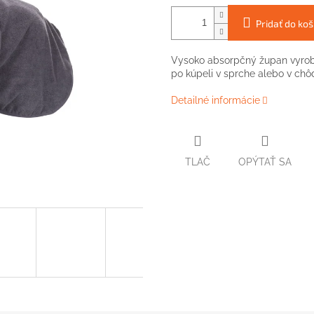
Pridať do koš
Vysoko absorpčný župan vyroben
po kúpeli v sprche alebo v chô
Detailné informácie
TLAČ
OPÝTAŤ SA