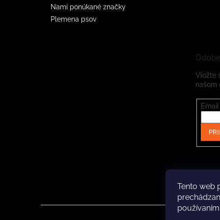
Nami ponúkané značky
Plemena psov
Odobe
Vložte 
našom 
Email
PRI
Tento web p
prechádzaní
používaním