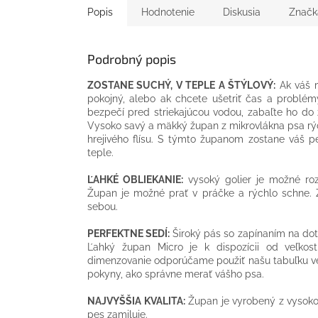
Popis
Hodnotenie
Diskusia
Značk
Podrobný popis
ZOSTANE SUCHÝ, V TEPLE A ŠTÝLOVÝ:
Ak váš m
pokojný, alebo ak chcete ušetriť čas a problém
bezpečí pred striekajúcou vodou, zabaľte ho do
Vysoko savý a mäkký župan z mikrovlákna psa rých
hrejivého flísu. S týmto županom zostane váš 
teple.
ĽAHKÉ OBLIEKANIE:
vysoký golier je možné ro
Župan je možné prať v práčke a rýchlo schne. Z
sebou.
PERFEKTNE SEDÍ:
Široký pás so zapínaním na doty
Ľahký župan Micro je k dispozícii od veľkost
dimenzovanie odporúčame použiť našu tabuľku veľk
pokyny, ako správne merať vášho psa.
NAJVYŠŠIA KVALITA:
Župan je vyrobený z vysoko 
pes zamiluje.