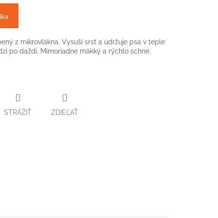
íka
ý z mikrovlákna. Vysuší srsť a udržuje psa v teple
dzi po daždi. Mimoriadne mäkký a rýchlo schne.
STRÁŽIŤ
ZDIEĽAŤ