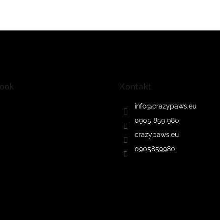
ook
Kontakt
info
@
crazypaws.eu
0905 859 980
crazypaws.eu
0905859980