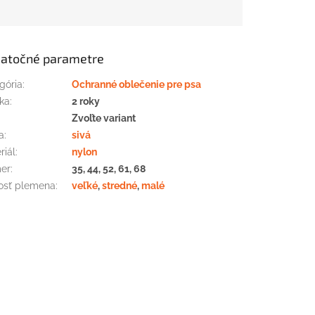
atočné parametre
gória
:
Ochranné oblečenie pre psa
ka
:
2 roky
:
Zvoľte variant
a
:
sivá
riál
:
nylon
er
:
35, 44, 52, 61, 68
osť plemena
:
veľké
,
stredné
,
malé