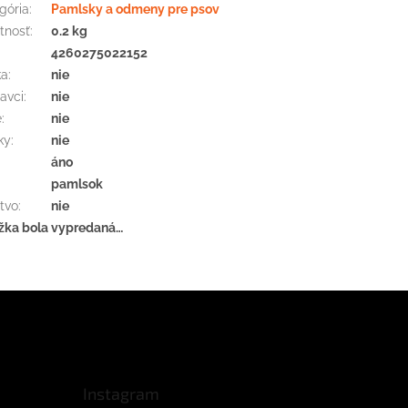
gória
:
Pamlsky a odmeny pre psov
tnosť
:
0.2 kg
:
4260275022152
ka
:
nie
avci
:
nie
e
:
nie
ky
:
nie
áno
pamlsok
tvo
:
nie
žka bola vypredaná…
Instagram