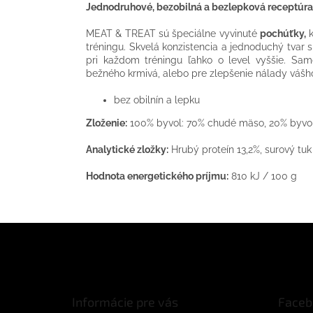
Jednodruhové, bezobilná a bezlepková receptúra
MEAT & TREAT sú špeciálne vyvinuté
pochúťky,
k
tréningu. Skvelá konzistencia a jednoduchý tvar
pri každom tréningu ľahko o level vyššie. Sam
bežného krmivá, alebo pre zlepšenie nálady vášh
bez obilnín a lepku
Zloženie:
100% byvol: 70% chudé mäso, 20% byvolie
Analytické zložky:
Hrubý proteín 13,2%, surový tuk 
Hodnota energetického príjmu:
810 kJ / 100 g
Z
á
p
ä
t
Informácie pre vás
Faceb
i