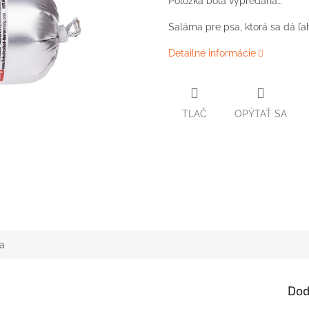
Položka bola vypredaná…
Saláma pre psa, ktorá sa dá ľa
Detailné informácie
TLAČ
OPÝTAŤ SA
a
Dod