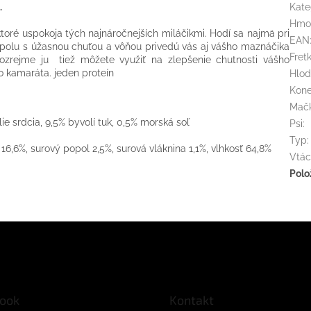
.
Kate
Hmo
toré uspokoja tých najnáročnejších miláčikmi. Hodí sa najmä pri
EAN
 spolu s úžasnou chuťou a vôňou privedú vás aj vášho maznáčika
Fret
ozrejme ju tiež môžete využiť na zlepšenie chutnosti vášho
o kamaráta.
jeden proteín
Hlod
Kon
Mač
 srdcia, 9,5% byvolí tuk, 0,5% morská soľ
Psi
:
Typ
:
16,6%, surový popol 2,5%, surová vláknina 1,1%, vlhkosť 64,8%
Vtác
Polo
ook
Kontakt