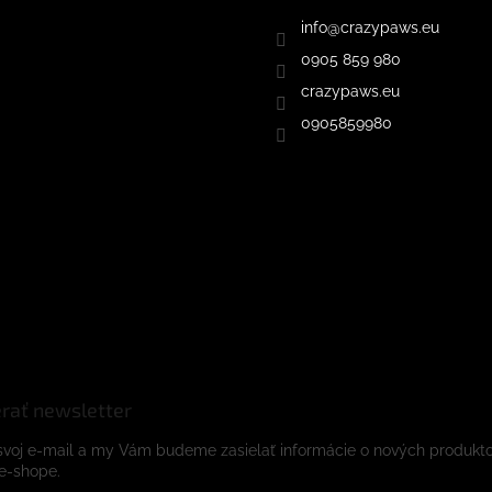
info
@
crazypaws.eu
0905 859 980
crazypaws.eu
0905859980
rať newsletter
svoj e-mail a my Vám budeme zasielať informácie o nových produkt
e-shope.