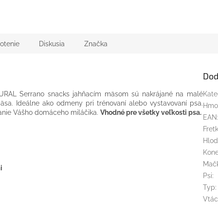
otenie
Diskusia
Značka
Dod
AL Serrano snacks jahňacím mäsom sú nakrájané na malé
Kate
äsa. Ideálne ako odmeny pri trénovaní alebo vystavovaní psa.
Hmo
anie Vášho domáceho miláčika.
Vhodné pre všetky veľkosti psa.
EAN
Fret
Hlod
Kon
Mač
i
Psi
:
Typ
:
Vtác