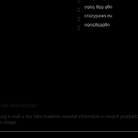
0905 859 980
crazypaws.eu
0905859980
rať newsletter
svoj e-mail a my Vám budeme zasielať informácie o nových produkt
e-shope.