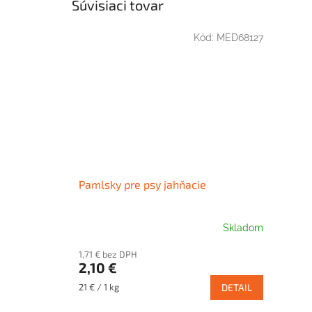
Súvisiaci tovar
Kód:
MED68127
Pamlsky pre psy jahňacie
Skladom
1,71 € bez DPH
2,10 €
Jednotková
21 € / 1 kg
DETAIL
cena: