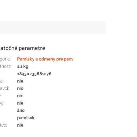
atočné parametre
gória
:
Pamlsky a odmeny pre psov
tnosť
:
1.1 kg
:
18430235681276
ka
:
nie
avci
:
nie
e
:
nie
ky
:
nie
áno
pamlsok
tvo
:
nie