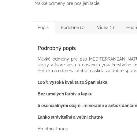
Mäkké odmeny pre psa jahňacie.
Popis
Podobné (7)
Videá (1)
Hodn
Podrobný popis
Mäkké odmeny pre psa MEDITERRANEAN NATUR
kúsky v tvare kosti a obsahujú 70% čerstvého m
Perfektná odmena alebo maškrta za dobré správ
100% vysoká kvalita zo Španielska.
Bez umelých farbív a lepku
S esenciálnymi olejmi, minerálmi a antioxidantam
Ľahko stráviteľné a veľmi chutné
Hmotnosť 100g