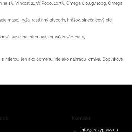
áknina 1%, Vlhkosť 21,3%,Popol 10,7%, Omega 6 0,8g/100g, Omega
ie mäso), ryža, rastlinný glycerín, hrášok, slnečnicový olej,
ónová, kyselina citrónová, mravčan vápenatý,
 s mierou, len ako odmenu, nie ako náhradu krmiva. Doplnkové
ook
Kontakt
info
@
crazypaws.eu