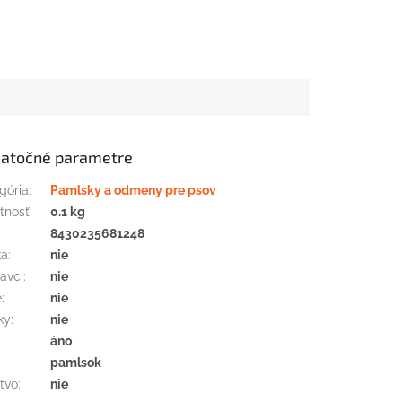
atočné parametre
gória
:
Pamlsky a odmeny pre psov
tnosť
:
0.1 kg
:
8430235681248
ka
:
nie
avci
:
nie
e
:
nie
ky
:
nie
áno
pamlsok
tvo
:
nie