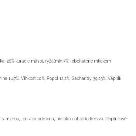
ka, 28% kuracie mäso), ryža(min.7%), obohatené mliekom
knina 1,47%, Vlhkosť 10%, Popol 12,2%, Sacharidy 39,23%, Vápnik
 s mierou, len ako odmenu, nie ako náhradu krmiva. Doplnkové