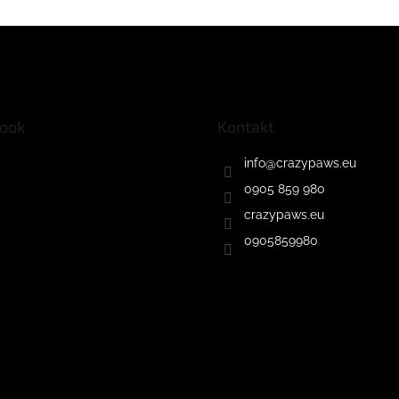
ook
Kontakt
info
@
crazypaws.eu
0905 859 980
crazypaws.eu
0905859980