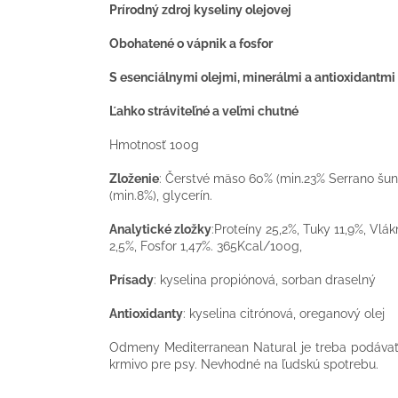
Prírodný zdroj kyseliny olejovej
Obohatené o vápnik a fosfor
S esenciálnymi olejmi, minerálmi a antioxidantmi
Ľahko stráviteľné a veľmi chutné
Hmotnosť 100g
Zloženie
: Čerstvé mäso 60% (min.23% Serrano šun
(min.8%), glycerín.
Analytické zložky
:Proteíny 25,2%, Tuky 11,9%, Vlá
2,5%, Fosfor 1,47%. 365Kcal/100g,
Prísady
: kyselina propiónová, sorban draselný
Antioxidanty
: kyselina citrónová, oreganový olej
Odmeny Mediterranean Natural je treba podávať
krmivo pre psy. Nevhodné na ľudskú spotrebu.