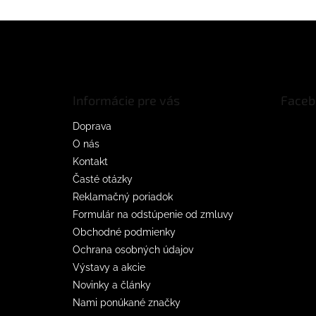
Z
á
p
ä
t
Informácie pre vás
Faceb
i
e
Doprava
O nás
Kontakt
Časté otázky
Reklamačný poriadok
Formulár na odstúpenie od zmluvy
Obchodné podmienky
Ochrana osobných údajov
Výstavy a akcie
Novinky a články
Nami ponúkané značky