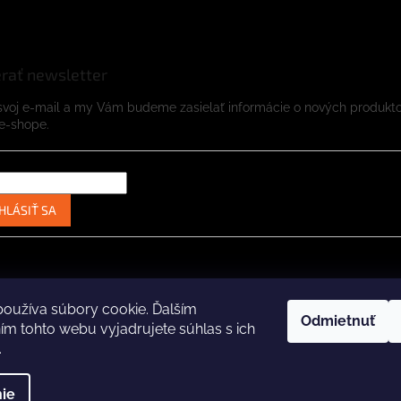
rať newsletter
svoj e-mail a my Vám budeme zasielať informácie o nových produkt
e-shope.
HLÁSIŤ SA
Instagram
Facebook
oužíva súbory cookie. Ďalším
Odmietnuť
m tohto webu vyjadrujete súhlas s ich
.
ené.
Upraviť nastavenie cookies
Za
ie