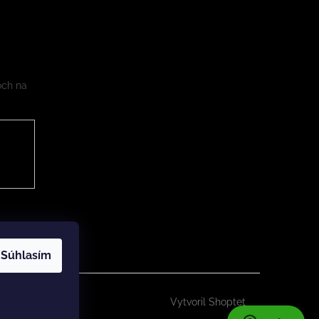
och na
Súhlasím
Vytvoril Shoptet