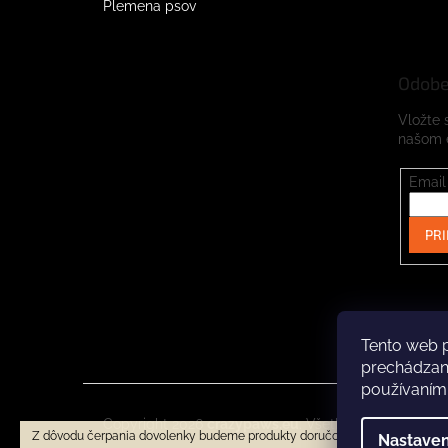
Plemena psov
Odobe
Vložte 
našom 
Email
PRI
Tento web p
prechádzaní
používaním
Copyright 2026
crazypaws.eu
. Všetky práva vyhrad
Z dôvodu čerpania dovolenky budeme produkty doručovať až po 3.8.2026. 
Nastaven