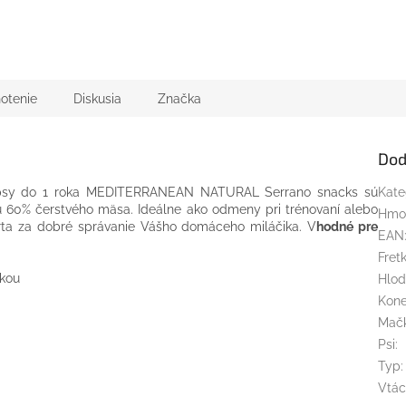
otenie
Diskusia
Značka
Dod
 psy do 1 roka MEDITERRANEAN NATURAL Serrano snacks sú
Kate
jú 60% čerstvého mäsa. Ideálne ako odmeny pri trénovaní alebo
Hmo
rta za dobré správanie Vášho domáceho miláčika. V
hodné pre
EAN
Fret
nkou
Hlod
Kon
Mač
Psi
:
Typ
:
Vtác