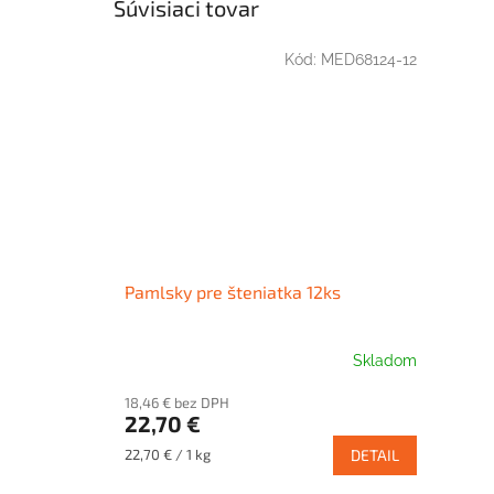
Súvisiaci tovar
Kód:
MED68124-12
Pamlsky pre šteniatka 12ks
Skladom
18,46 € bez DPH
22,70 €
Jednotková
22,70 € / 1 kg
DETAIL
cena: