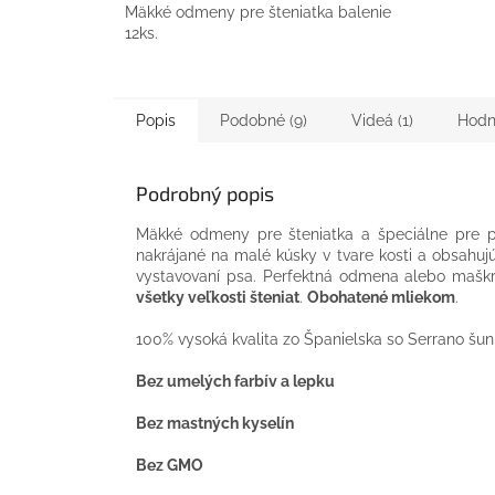
Mäkké odmeny pre šteniatka balenie
12ks.
Popis
Podobné (9)
Videá (1)
Hodn
Podrobný popis
Mäkké odmeny pre šteniatka a špeciálne pre
nakrájané na malé kúsky v tvare kosti a obsahu
vystavovaní psa. Perfektná odmena alebo mašk
všetky veľkosti šteniat
.
Obohatené mliekom
.
100% vysoká kvalita zo Španielska so Serrano šu
Bez umelých farbív a lepku
Bez mastných kyselín
Bez GMO