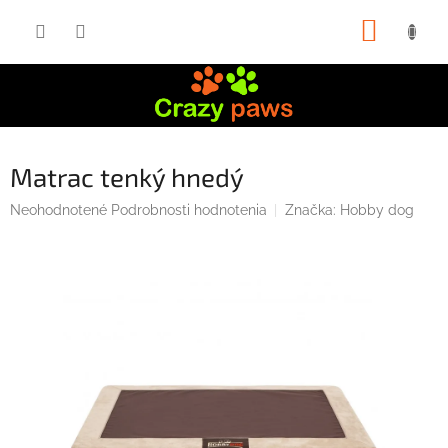
Prejsť
NÁKUP
na
obsah
KOŠÍK
Matrac tenký hnedý
Priemerné
Neohodnotené
Podrobnosti hodnotenia
Značka:
Hobby dog
hodnotenie
produktu
je
0,0
z
5
hviezdičiek.