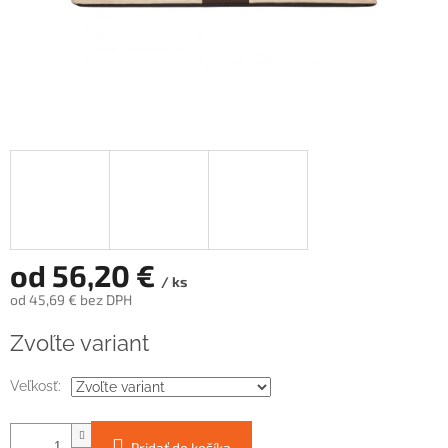
od
56,20 €
/ ks
od
45,69 €
bez DPH
Jednotková
Zvoľte variant
cena:
Veľkosť:
Pridať do košíka