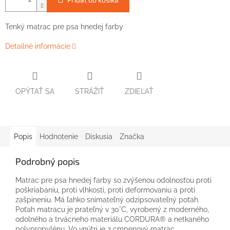
Tenký matrac pre psa hnedej farby
Detailné informácie
OPÝTAŤ SA
STRÁŽIŤ
ZDIEĽAŤ
Popis
Hodnotenie
Diskusia
Značka
Podrobný popis
Matrac pre psa hnedej farby so zvýšenou odolnosťou proti
poškriabaniu, proti vlhkosti, proti deformovaniu a proti
zašpineniu. Má ľahko snímateľný odzipsovateľný poťah.
Poťah matracu je prateľný v 30°C, vyrobený z moderného,
odolného a trvácneho materiálu CORDURA® a netkaného
polypropylénu. Vo vnútri je 3 cmpenový matrac.