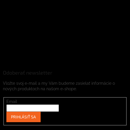
Odoberať newsletter
Vložte svoj e-mail a my Vám budeme zasielať informácie o
nových produktoch na našom e-shope.
Email
PRIHLÁSIŤ SA