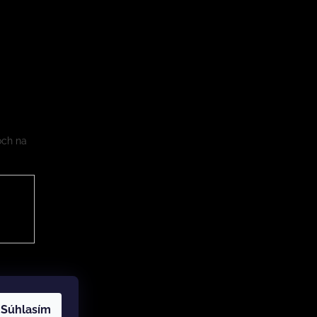
och na
Súhlasím