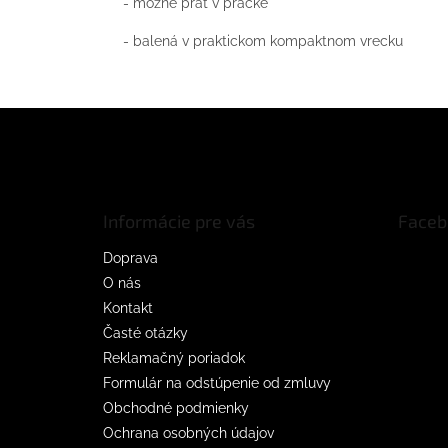
- možné prať v práčke
- balená v praktickom kompaktnom vrecku
Z
á
p
ä
t
Informácie pre vás
Faceb
i
e
Doprava
O nás
Kontakt
Časté otázky
Reklamačný poriadok
Formulár na odstúpenie od zmluvy
Obchodné podmienky
Ochrana osobných údajov