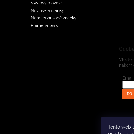
Výstavy a akcie
Novinky a články
Nami ponúkané značky
Plemena psov
Odobe
Vložte 
našom 
Email
PRI
Tento web p
prechádzaní