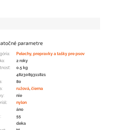
atočné parametre
gória
:
Pelechy, prepravky a tašky pre psov
ka
:
2 roky
tnosť
:
0.5 kg
:
4823089311821
a
:
80
a
:
ružová
,
čierna
ky
:
nie
riál
:
nylon
áno
a
:
55
deka