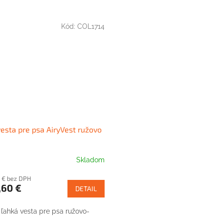
Kód:
COL1714
vesta pre psa AiryVest ružovo
Skladom
rné
nie
7 € bez DPH
tu
,60 €
DETAIL
 ľahká vesta pre psa ružovo-