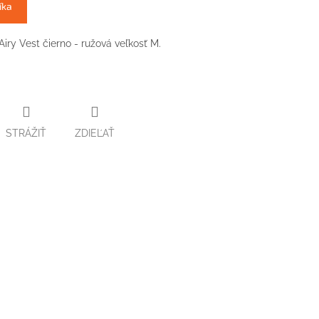
íka
iry Vest čierno - ružová veľkosť M.
STRÁŽIŤ
ZDIEĽAŤ