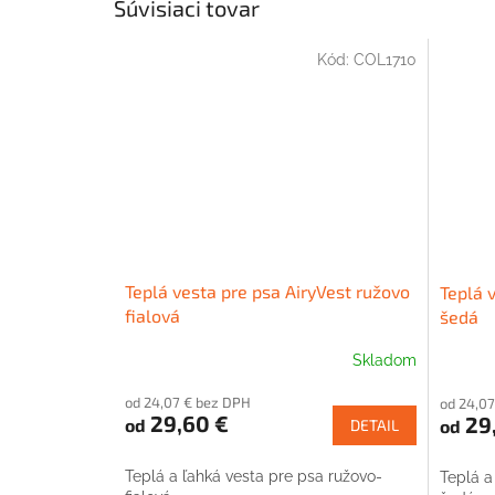
Súvisiaci tovar
Kód:
COL1710
Teplá vesta pre psa AiryVest ružovo
Teplá 
fialová
šedá
Skladom
Prieme
hodnote
od 24,07 € bez DPH
od 24,0
produk
29,60 €
29
od
od
DETAIL
je
4,0
z
Teplá a ľahká vesta pre psa ružovo-
Teplá a
5