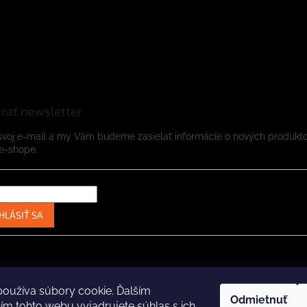
rať newsletter
svoj e-mail a my Vám budeme zasielať informácie o nových produkt
e-shope.
HLÁSIŤ SA
Instagram
Facebook
oužíva súbory cookie. Ďalším
Odmietnuť
m tohto webu vyjadrujete súhlas s ich