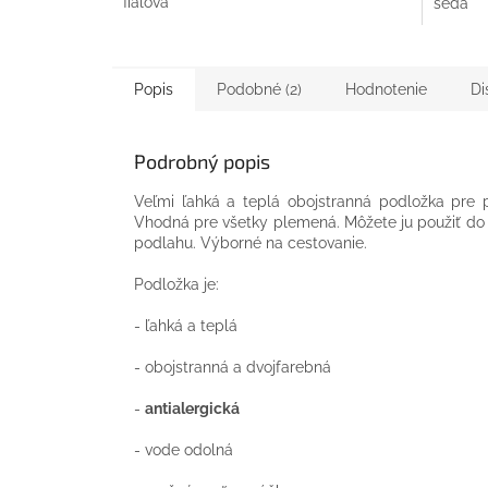
fialová
šedá
hviezdič
Popis
Podobné (2)
Hodnotenie
Di
Podrobný popis
Veľmi ľahká a teplá obojstranná podložka pre p
Vhodná pre všetky plemená. Môžete ju použiť do 
podlahu. Výborné na cestovanie.
Podložka je:
- ľahká a teplá
- obojstranná a dvojfarebná
-
antialergická
- vode odolná