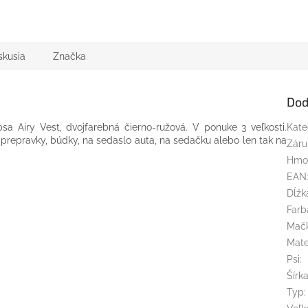
iek.
skusia
Značka
Dod
sa Airy Vest, dvojfarebná čierno-ružová. V ponuke 3 veľkosti.
Kate
prepravky, búdky, na sedaslo auta, na sedačku alebo len tak na
Záru
Hmo
EAN
Dĺžk
Farb
Mač
Mate
Psi
:
Šírk
Typ
: