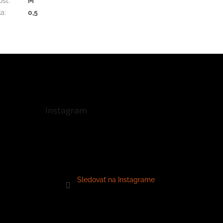
osť
:
M
ka
:
0,5
Instagram
Sledovať na Instagrame