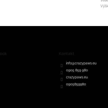
Veľk
Výš
ook
Kontakt
info
@
crazypaws.eu
0905 859 980
crazypaws.eu
0905859980