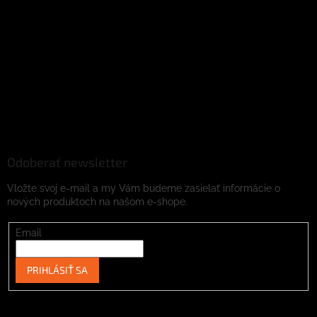
Odoberať newsletter
Vložte svoj e-mail a my Vám budeme zasielať informácie o
nových produktoch na našom e-shope.
Email
PRIHLÁSIŤ SA