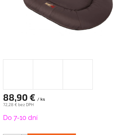
88,90 €
/ ks
72,28 € bez DPH
Jednotková
Do 7-10 dní
cena: