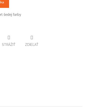
íka
t šedej farby
STRÁŽIŤ
ZDIEĽAŤ