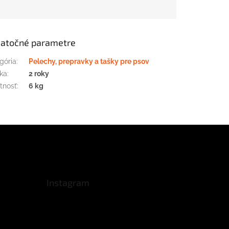
atočné parametre
gória
:
Pelechy, prepravky a tašky pre psov
ka
:
2 roky
tnosť
:
6 kg
Instagram