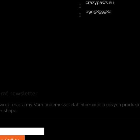
crazypaws.eu
0905859980
rať newsletter
svoj e-mail a my Vám budeme zasielať informácie o nových produkt
e-shope.