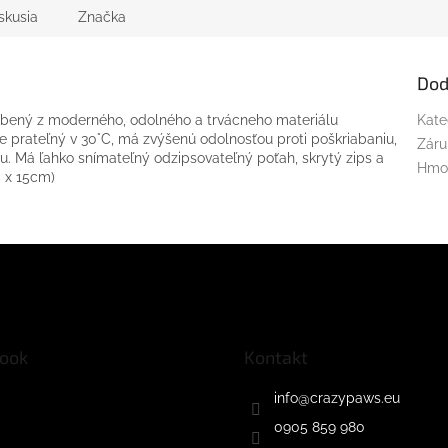
skusia
Značka
Dod
obený z moderného, odolného a trvácneho materiálu
Kate
prateľný v 30°C, má zvýšenú odolnosťou proti poškriabaniu,
Záru
niu. Má ľahko snímateľný odzipsovateľný poťah, skrytý zips a
Hmo
0 x 15cm)
ook
Kontakt
info
@
crazypaws.eu
0905 859 980