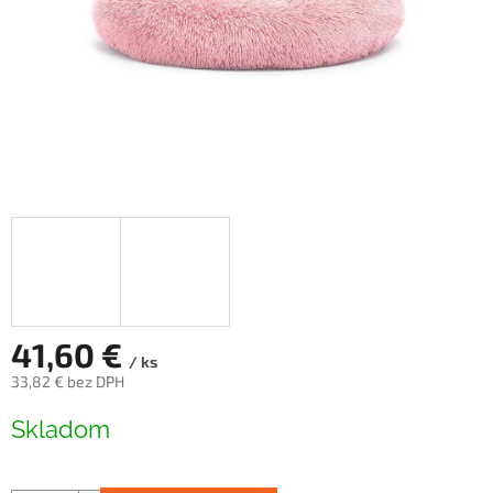
41,60 €
/ ks
33,82 € bez DPH
Jednotková
Skladom
cena: