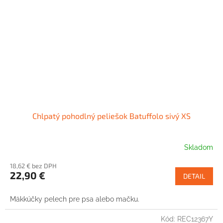
Chlpatý pohodlný peliešok Batuffolo sivý XS
Skladom
18,62 € bez DPH
22,90 €
DETAIL
Mäkkúčky pelech pre psa alebo mačku.
Kód:
REC12367Y