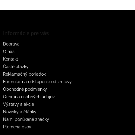
Z
á
p
ä
Informácie pre vás
t
Doprava
i
O nás
e
Kontakt
Časté otázky
Reklamačný poriadok
Formulár na odstúpenie od zmluvy
Obchodné podmienky
Ochrana osobných údajov
Výstavy a akcie
Novinky a články
Nami ponúkané značky
Plemena psov