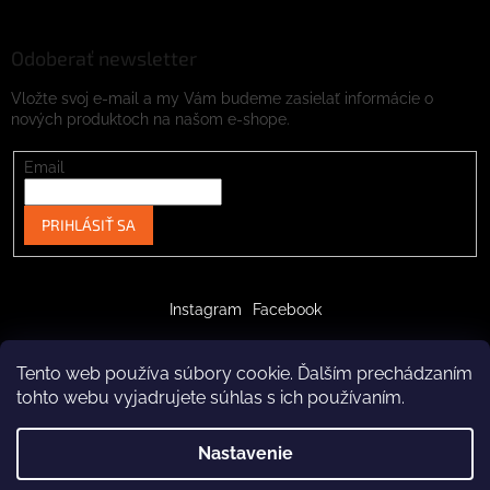
Odoberať newsletter
Vložte svoj e-mail a my Vám budeme zasielať informácie o
nových produktoch na našom e-shope.
Email
PRIHLÁSIŤ SA
Instagram
Facebook
Tento web používa súbory cookie. Ďalším prechádzaním
tohto webu vyjadrujete súhlas s ich používaním.
Vytvoril Shoptet
Nastavenie
Copyright 2026
crazypaws.eu
. Všetky práva vyhradené.