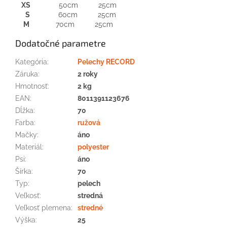
XS
50cm 25cm
S
60cm 25cm
M
70cm 25cm
Dodatočné parametre
Kategória
:
Pelechy RECORD
Záruka
:
2 roky
Hmotnosť
:
2 kg
EAN
:
8011391123676
Dĺžka
:
70
Farba
:
ružová
Mačky
:
áno
Materiál
:
polyester
Psi
:
áno
Šírka
:
70
Typ
:
pelech
Veľkosť
:
stredná
Veľkosť plemena
:
stredné
Výška
:
25