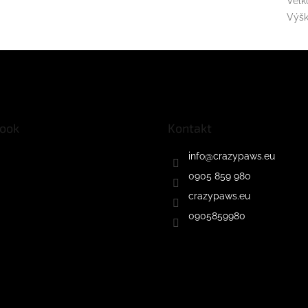
Veľk
Výš
ook
Kontakt
info
@
crazypaws.eu
0905 859 980
crazypaws.eu
0905859980