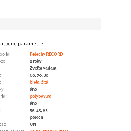
atočné parametre
gória
:
Pelechy RECORD
ka
:
2 roky
:
Zvoľte variant
a
:
60, 70, 80
a
:
biela
,
žltá
ky
:
áno
riál
:
polybavlna
áno
a
:
55, 45, 65
pelech
osť
:
UNI