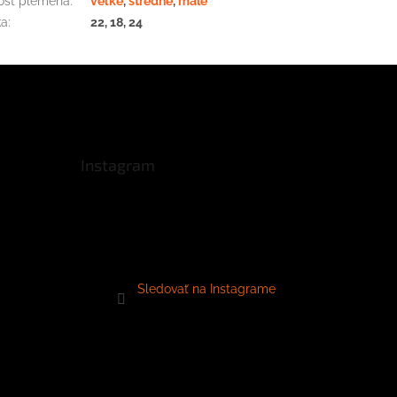
osť plemena
:
veľké
,
stredné
,
malé
ka
:
22, 18, 24
Instagram
Sledovať na Instagrame