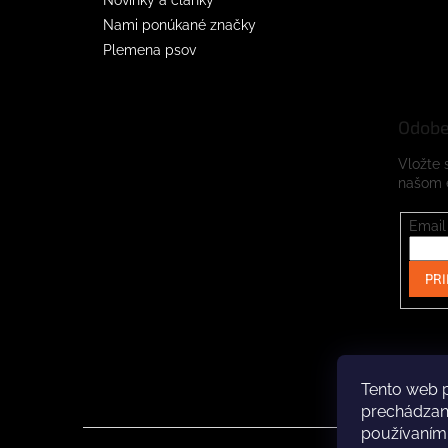
Nami ponúkané značky
Plemena psov
Odobe
Vložte 
našom 
Email
PRI
Tento web p
prechádzaní
používaním