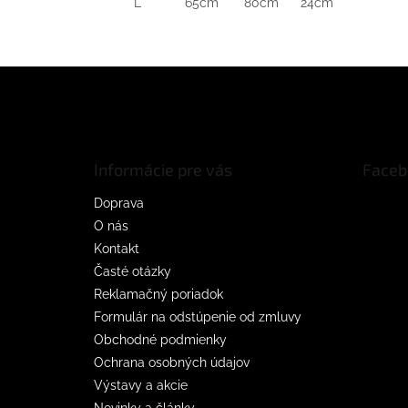
L 65cm 80cm 24cm
Z
á
p
ä
t
Informácie pre vás
Faceb
i
e
Doprava
O nás
Kontakt
Časté otázky
Reklamačný poriadok
Formulár na odstúpenie od zmluvy
Obchodné podmienky
Ochrana osobných údajov
Výstavy a akcie
Novinky a články