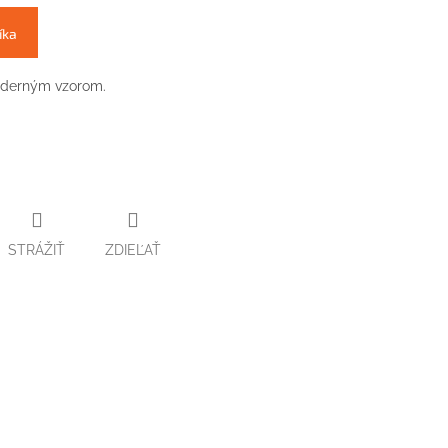
íka
oderným vzorom.
STRÁŽIŤ
ZDIEĽAŤ