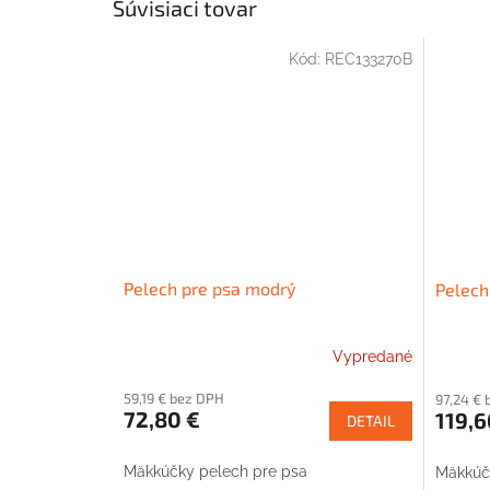
Súvisiaci tovar
Kód:
REC133270B
Pelech pre psa modrý
Pelech
Vypredané
59,19 € bez DPH
97,24 €
72,80 €
119,6
DETAIL
Mäkkúčky pelech pre psa
Mäkkúč