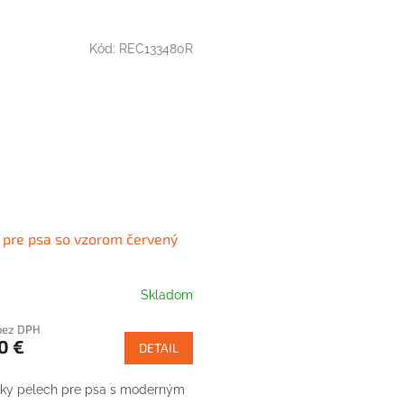
Kód:
REC133480R
 pre psa so vzorom červený
Skladom
 bez DPH
0 €
DETAIL
ky pelech pre psa s moderným