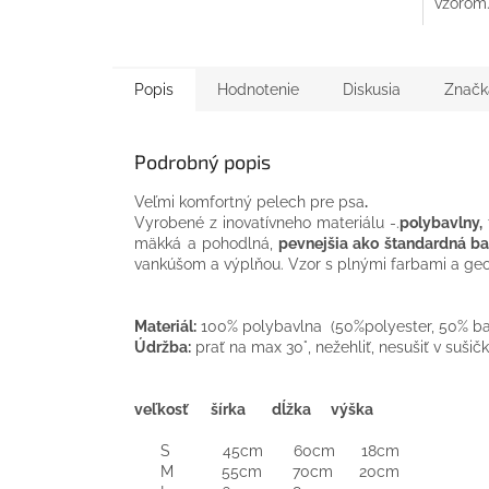
vzoro
Popis
Hodnotenie
Diskusia
Značk
Podrobný popis
Veľmi komfortný pelech pre psa
.
Vyrobené z inovatívneho materiálu -.
polybavlny,
mäkká a pohodlná,
pevnejšia ako štandardná ba
vankúšom a výplňou. Vzor s plnými farbami a ge
Materiál:
100% polybavlna (50%polyester, 50% ba
Údržba:
prať na max 30°, nežehliť, nesušiť v sušič
veľkosť
šírka dĺžka výška
S 45cm 60cm 18cm
M 55cm 70cm 20cm