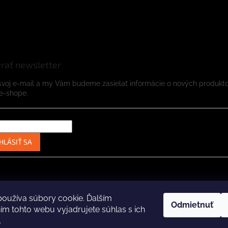
rať newsletter
svoj e-mail a my Vám budeme zasielať informácie o nových produkt
e-shope.
HLÁSIŤ SA
Instagram
Facebook
oužíva súbory cookie. Ďalším
Odmietnuť
m tohto webu vyjadrujete súhlas s ich
.