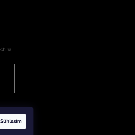
och na
Súhlasím