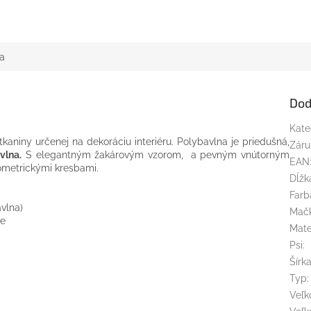
m.
a
Dod
Kate
tkaniny určenej na dekoráciu interiéru. Polybavlna je priedušná,
Záru
vlna.
S elegantným žakárovým vzorom, a pevným vnútorným
EAN
ometrickými kresbami.
Dĺžk
Farb
vlna)
Mač
ke
Mate
Psi
:
Šírk
Typ
:
Veľk