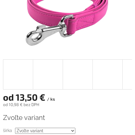
od
13,50 €
/ ks
od
10,98 €
bez DPH
Jednotková
Zvoľte variant
cena:
šírka