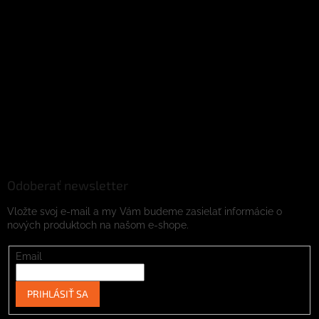
Odoberať newsletter
Vložte svoj e-mail a my Vám budeme zasielať informácie o
nových produktoch na našom e-shope.
Email
PRIHLÁSIŤ SA