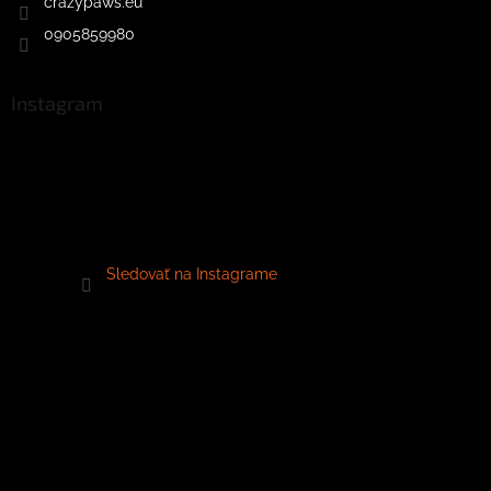
crazypaws.eu
0905859980
Instagram
Sledovať na Instagrame