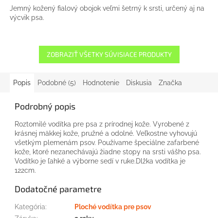
Jemný kožený fialový obojok veľmi šetrný k srsti, určený aj na
výcvik psa.
ZOBRAZIŤ VŠETKY SÚVISIACE PRODUKTY
Popis
Podobné (5)
Hodnotenie
Diskusia
Značka
Podrobný popis
Roztomilé vodítka pre psa z prírodnej kože. Vyrobené z
krásnej mäkkej kože, pružné a odolné. Veľkostne vyhovujú
všetkým plemenám psov. Používame špeciálne zafarbené
kože, ktoré nezanechávajú žiadne stopy na srsti vášho psa.
Vodítko je ľahké a výborne sedí v ruke.Dlžka vodítka je
122cm.
Dodatočné parametre
Kategória
:
Ploché vodítka pre psov