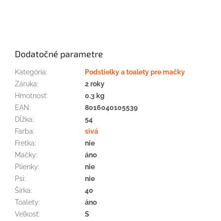
Dodatočné parametre
Kategória
:
Podstielky a toalety pre mačky
Záruka
:
2 roky
Hmotnosť
:
0.3 kg
EAN
:
8016040105539
Dĺžka
:
54
Farba
:
sivá
Fretka
:
nie
Mačky
:
áno
Plienky
:
nie
Psi
:
nie
Šírka
:
40
Toalety
:
áno
Veľkosť
:
S