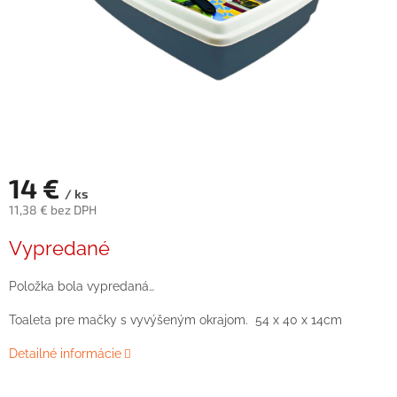
14 €
/ ks
11,38 € bez DPH
Jednotková
Vypredané
cena:
Položka bola vypredaná…
Toaleta pre mačky s vyvýšeným okrajom. 54 x 40 x 14cm
Detailné informácie