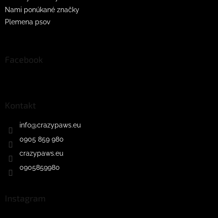
Nami ponúkané značky
Plemena psov
Facebook
Kontakt
info
@
crazypaws.eu
0905 859 980
crazypaws.eu
0905859980
Instagram