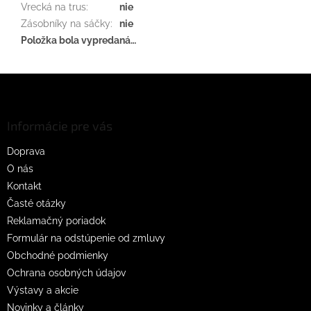
Vrecká na trus
:
nie
Zásobníky na sáčky
:
nie
Položka bola vypredaná…
Z
á
p
ä
Informácie pre vás
t
Doprava
i
O nás
e
Kontakt
Časté otázky
Reklamačný poriadok
Formulár na odstúpenie od zmluvy
Obchodné podmienky
Ochrana osobných údajov
Výstavy a akcie
Novinky a články