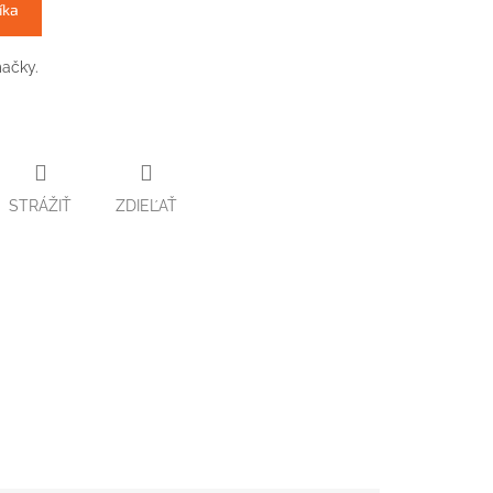
íka
mačky.
STRÁŽIŤ
ZDIEĽAŤ