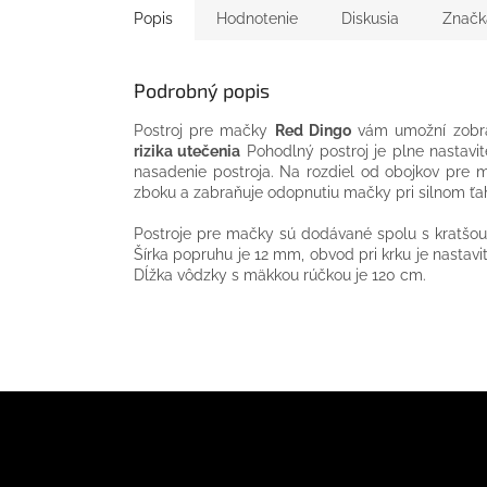
Popis
Hodnotenie
Diskusia
Značk
Podrobný popis
Postroj pre mačky
Red Dingo
vám umožní zobra
rizika utečenia
Pohodlný postroj je plne nastav
nasadenie postroja. Na rozdiel od obojkov pre
zboku a zabraňuje odopnutiu mačky pri silnom ťah
Postroje pre mačky sú dodávané spolu s kratšo
Šírka popruhu je 12 mm, obvod pri krku je nastav
Dĺžka vôdzky s mäkkou rúčkou je 120 cm.
Z
á
p
ä