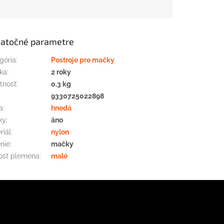
atočné parametre
gória
:
Postroje pre mačky
ka
:
2 roky
tnosť
:
0.3 kg
:
9330725022898
a
:
hnedá
ky
:
áno
riál
:
nylon
nie
:
mačky
osť plemena
:
malé