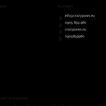
ook
Kontakt
info
@
crazypaws.eu
0905 859 980
crazypaws.eu
0905859980
rať newsletter