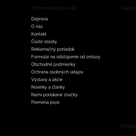
t
Informácie pre vás
Faceb
i
e
Doprava
O nás
Kontakt
Časté otázky
Reklamačný poriadok
Formulár na odstúpenie od zmluvy
Obchodné podmienky
Ochrana osobných údajov
Výstavy a akcie
Novinky a články
Nami ponúkané značky
Plemena psov
Odobe