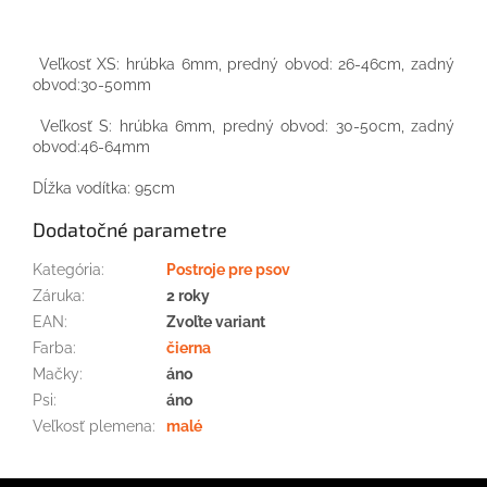
Veľkosť XS: hrúbka 6mm, predný obvod: 26-46cm, zadný
obvod:30-50mm
Veľkosť S: hrúbka 6mm, predný obvod: 30-50cm, zadný
obvod:46-64mm
Dĺžka vodítka: 95cm
Dodatočné parametre
Kategória
:
Postroje pre psov
Záruka
:
2 roky
EAN
:
Zvoľte variant
Farba
:
čierna
Mačky
:
áno
Psi
:
áno
Veľkosť plemena
:
malé