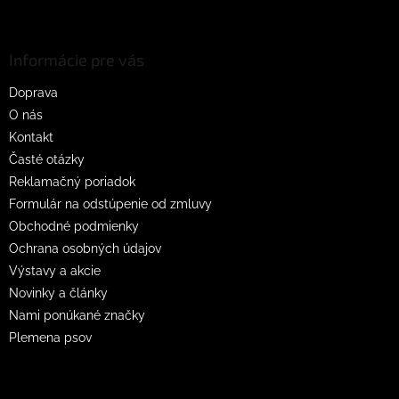
Z
á
p
ä
Informácie pre vás
t
Doprava
i
O nás
e
Kontakt
Časté otázky
Reklamačný poriadok
Formulár na odstúpenie od zmluvy
Obchodné podmienky
Ochrana osobných údajov
Výstavy a akcie
Novinky a články
Nami ponúkané značky
Plemena psov