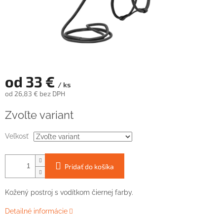
od
33 €
/ ks
od
26,83 €
bez DPH
Jednotková
Zvoľte variant
cena:
Veľkosť
Pridať do košíka
Kožený postroj s vodítkom čiernej farby.
Detailné informácie