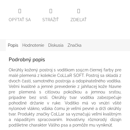
OPÝTAŤ SA
STRÁŽIŤ
ZDIEĽAŤ
Popis
Hodnotenie
Diskusia
Značka
Podrobný popis
Okrúhly kožený postroj s vodítkom 105cm čiernej farby pre
malé plemená z kolekcie CoLLaR SOFT. Postroj sa skladá z
dvoch častí, samotného postroja a odopínateľného vodítka.
Veľmi kvalitné a jemné prevedenie z jahňacej kože hlavne
pre plemená s citlovou pokožkou a jemnou srsťou,
prípadne bez srsti. Okrúhly tvar vodítka zabezpečuje
pohodlné držanie v ruke. Vodítko má vo vnútri všité
nylonové vlákno, vďaka čomu je veľmi pevné a drží okrúhly
tvar. Produkty značky CoLLar sa vyznačujú veľmi kvalitným
a nápaditým spracovaním. Inovatívny rôznorodý dizajn
podškrtne charakter Vášho psa a pomôže mu vyniknúť.