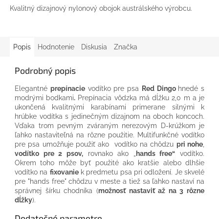
Kvalitný dizajnový nylonový obojok austrálského výrobcu.
Popis
Hodnotenie
Diskusia
Značka
Podrobný popis
Elegantné
prepínacie
vodítko pre psa
Red Dingo
hnedé s
modrými bodkami
.
Prepínacia vôdzka má dĺžku 2,0 m a je
ukončená kvalitnými karabínami primerane silnými k
hrúbke vodítka s jedinečným dizajnom na oboch koncoch.
Vďaka trom pevným zváraným nerezovým D-krúžkom je
ľahko nastaviteľná na rôzne použitie.
Multifunkčné vodítko
pre psa umožňuje použiť ako vodítko na chôdzu
pri nohe
,
vodítko pre 2 psov,
rovnako ako „
hands free“
vodítko.
Okrem toho môže byť použité ako kratšie alebo dlhšie
vodítko na
fixovanie
k predmetu psa pri odložení. Je skvelé
pre "hands free" chôdzu v meste a tiež sa ľahko nastaví na
správnej šírku chodníka (
možnosť nastaviť až na 3 rôzne
dĺžky
).
Dodatočné parametre