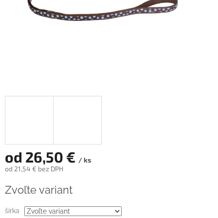
od
26,50 €
/ ks
od
21,54 €
bez DPH
Jednotková
Zvoľte variant
cena:
šírka