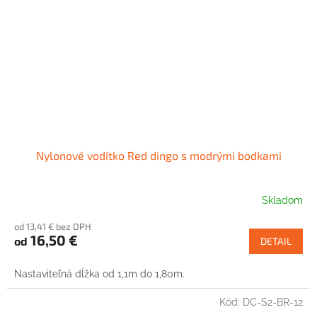
Nylonové vodítko Red dingo s modrými bodkami
Skladom
od 13,41 € bez DPH
16,50 €
od
DETAIL
Nastaviteľná dĺžka od 1,1m do 1,80m.
Kód:
DC-S2-BR-12