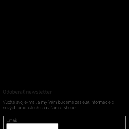
Odoberať newsletter
Vložte svoj e-mail a my Vám budeme zasielať informácie o
nových produktoch na našom e-shope.
Email