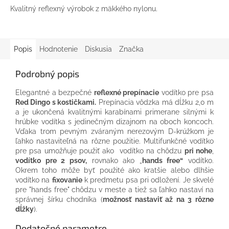
Kvalitný reflexný výrobok z mäkkého nylonu.
Popis
Hodnotenie
Diskusia
Značka
Podrobný popis
Elegantné a bezpečné
reflexné prepínacie
vodítko pre psa
Red Dingo s kostičkami.
Prepínacia vôdzka má dĺžku 2,0 m
a je ukončená kvalitnými karabínami primerane silnými k
hrúbke vodítka s jedinečným dizajnom na oboch koncoch.
Vďaka trom pevným zváraným nerezovým D-krúžkom je
ľahko nastaviteľná na rôzne použitie.
Multifunkčné vodítko
pre psa umožňuje použiť ako vodítko na chôdzu
pri nohe
,
vodítko pre 2 psov,
rovnako ako „
hands free“
vodítko.
Okrem toho môže byť použité ako kratšie alebo dlhšie
vodítko na
fixovanie
k predmetu psa pri odložení. Je skvelé
pre "hands free" chôdzu v meste a tiež sa ľahko nastaví na
správnej šírku chodníka (
možnosť nastaviť až na 3 rôzne
dĺžky
).
Dodatočné parametre