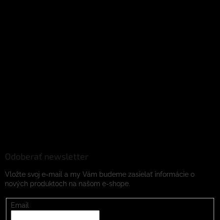
Odoberať newsletter
Vložte svoj e-mail a my Vám budeme zasielať informácie o
nových produktoch na našom e-shope.
Email