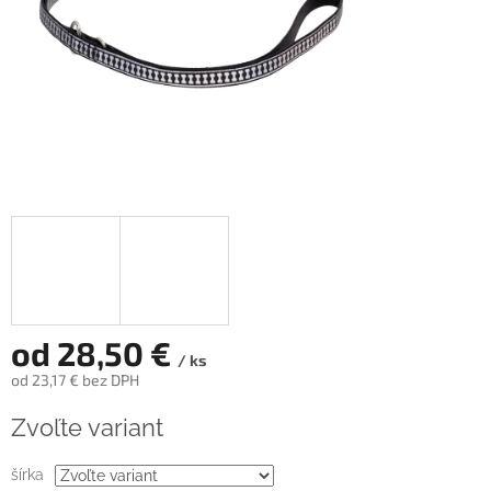
od
28,50 €
/ ks
od
23,17 €
bez DPH
Jednotková
Zvoľte variant
cena:
šírka