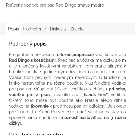
Reflexné vodítko pre psa Red Dingo tmavo modré
Popis
Hodnotenie
Diskusia
Značka
Podrobný popis
Elegantné a bezpečné
reflexné prepínacie
vodítko pre psa
Red Dingo s kostičkami.
Prepínacia vôdzka má dĺžku 2,0 m
a je ukončená kvalitnými karabínami primerane silnými k
hrúbke vodítka s jedinečným dizajnom na oboch koncoch.
Vďaka trom pevným zváraným nerezovým D-krúžkom je
ľahko nastaviteľná na rôzne použitie.
Multifunkčné vodítko
pre psa umožňuje použiť ako vodítko na chôdzu
pri nohe
,
vodítko pre 2 psov,
rovnako ako „
hands free“
vodítko.
Okrem toho môže byť použité ako kratšie alebo dlhšie
vodítko na
fixovanie
k predmetu psa pri odložení. Je skvelé
pre "hands free" chôdzu v meste a tiež sa ľahko nastaví na
správnej šírku chodníka (
možnosť nastaviť až na 3 rôzne
dĺžky
).
Dodatočné parametre