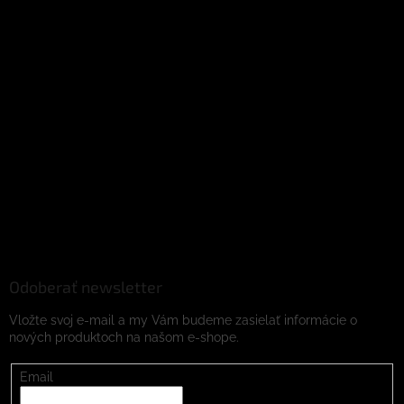
Odoberať newsletter
Vložte svoj e-mail a my Vám budeme zasielať informácie o
nových produktoch na našom e-shope.
Email