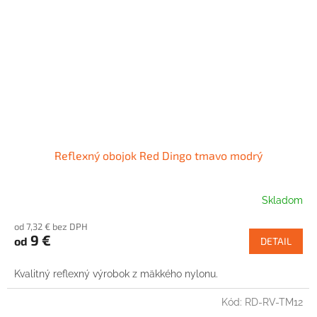
Reflexný obojok Red Dingo tmavo modrý
Skladom
od 7,32 € bez DPH
9 €
od
DETAIL
Kvalitný reflexný výrobok z mäkkého nylonu.
Kód:
RD-RV-TM12