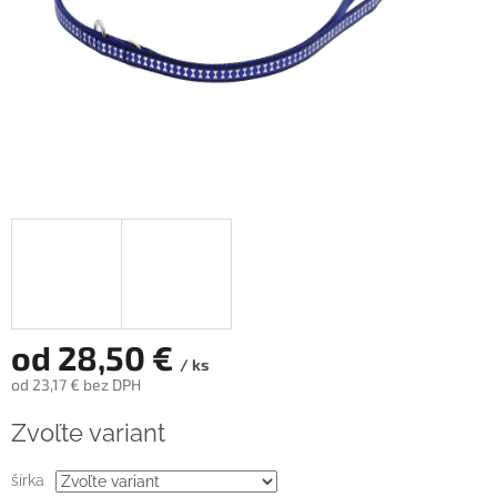
od
28,50 €
/ ks
od
23,17 €
bez DPH
Jednotková
Zvoľte variant
cena:
šírka