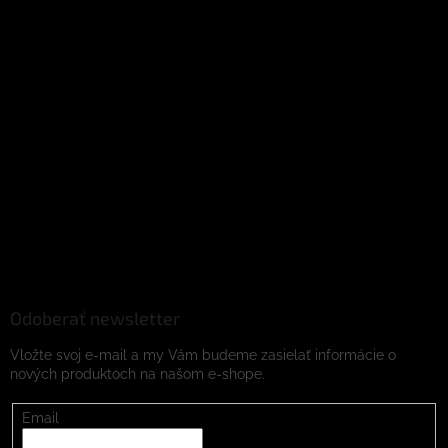
Odoberať newsletter
Vložte svoj e-mail a my Vám budeme zasielať informácie o
nových produktoch na našom e-shope.
Email