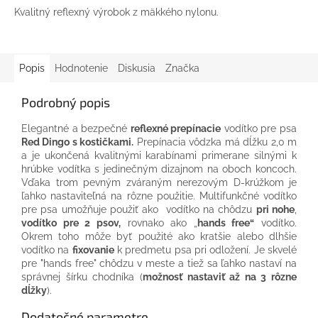
Kvalitný reflexný výrobok z mäkkého nylonu.
Popis
Hodnotenie
Diskusia
Značka
Podrobný popis
Elegantné a bezpečné
reflexné prepínacie
vodítko pre psa
Red Dingo s kostičkami.
Prepínacia vôdzka má dĺžku 2,0 m
a je ukončená kvalitnými karabínami primerane silnými k
hrúbke vodítka s jedinečným dizajnom na oboch koncoch.
Vďaka trom pevným zváraným nerezovým D-krúžkom je
ľahko nastaviteľná na rôzne použitie.
Multifunkčné vodítko
pre psa umožňuje použiť ako vodítko na chôdzu
pri nohe
,
vodítko pre 2 psov,
rovnako ako „
hands free“
vodítko.
Okrem toho môže byť použité ako kratšie alebo dlhšie
vodítko na
fixovanie
k predmetu psa pri odložení. Je skvelé
pre "hands free" chôdzu v meste a tiež sa ľahko nastaví na
správnej šírku chodníka (
možnosť nastaviť až na 3 rôzne
dĺžky
).
Dodatočné parametre