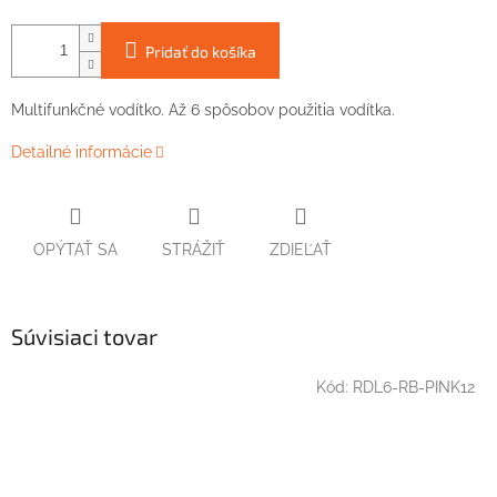
Pridať do košíka
Multifunkčné vodítko. Až 6 spôsobov použitia vodítka.
Detailné informácie
OPÝTAŤ SA
STRÁŽIŤ
ZDIEĽAŤ
Súvisiaci tovar
Kód:
RDL6-RB-PINK12