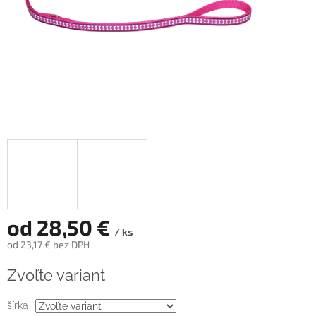
od
28,50 €
/ ks
od
23,17 €
bez DPH
Jednotková
Zvoľte variant
cena:
šírka