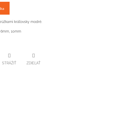
íka
krúžkami kráľovsky modré.
 6mm, 10mm
STRÁŽIŤ
ZDIEĽAŤ