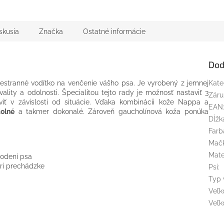
skusia
Značka
Ostatné informácie
Dod
šestranné vodítko na venčenie vášho psa. Je vyrobený z jemnej
Kate
lity a odolnosti. Špecialitou tejto rady je možnosť nastaviť 3
Záru
aviť v závislosti od situácie. Vďaka kombinácii kože Nappa a
EAN
dolné
a takmer dokonalé. Zároveň gaucholínová koža ponúka
Dĺžk
Farb
Mač
Mate
vodení psa
pri prechádzke
Psi
:
Typ 
Veľk
Veľk