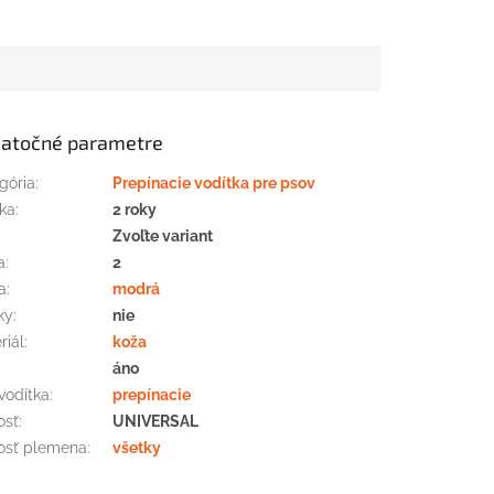
atočné parametre
gória
:
Prepínacie vodítka pre psov
ka
:
2 roky
:
Zvoľte variant
a
:
2
a
:
modrá
ky
:
nie
riál
:
koža
áno
vodítka
:
prepínacie
osť
:
UNIVERSAL
osť plemena
:
všetky