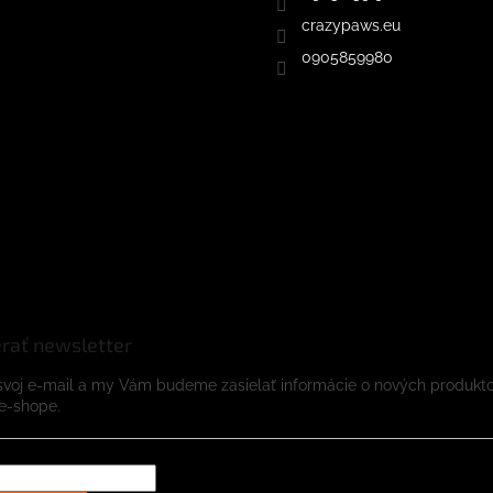
crazypaws.eu
0905859980
rať newsletter
svoj e-mail a my Vám budeme zasielať informácie o nových produkt
e-shope.