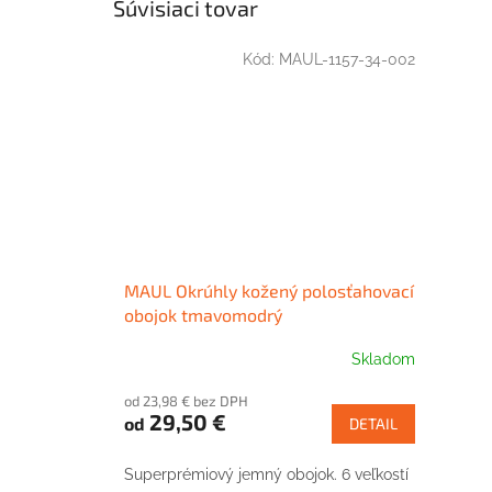
Súvisiaci tovar
Kód:
MAUL-1157-34-002
MAUL Okrúhly kožený polosťahovací
obojok tmavomodrý
Skladom
od 23,98 € bez DPH
29,50 €
od
DETAIL
Superprémiový jemný obojok. 6 veľkostí