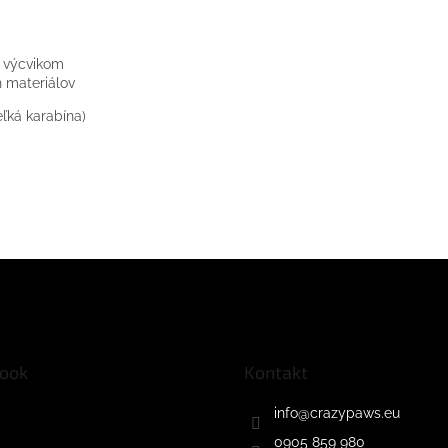
h výcvikom
h materiálov
eľká karabína)
ook
Kontakt
info
@
crazypaws.eu
0905 859 980