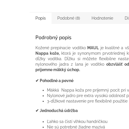
Popis
Podobné (8)
Hodnotenie
Di
Podrobný popis
Kožené prepínacie vodítko
MAUL
je kvalitné a v
Nappa kože,
ktorá je synonymom prvotriednej kva
dĺžky vodítka. Dĺžku si môžete flexibilne nast
nylonového jadra z lana je vodítko
obzvlášť o
príjemne mäkký úchop.
✔ Pohodlné a pevné
Mäkká Nappa koža pre príjemný pocit pri 
Nylonové jadro pre extra vysokú odolnosť 
3-dĺžkové nastavenie pre flexibilné použitie
✔ Jednoduchá údržba
Ľahko sa čistí vlhkou handričkou
Nie sú potrebné žiadne mazivá