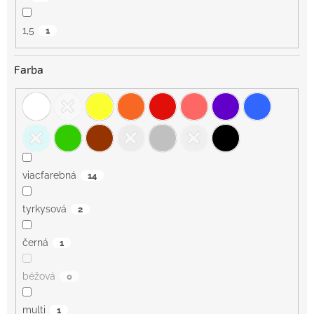
1,5
1
Farba
viacfarebná
14
tyrkysová
2
černá
1
béžová
0
multi
1