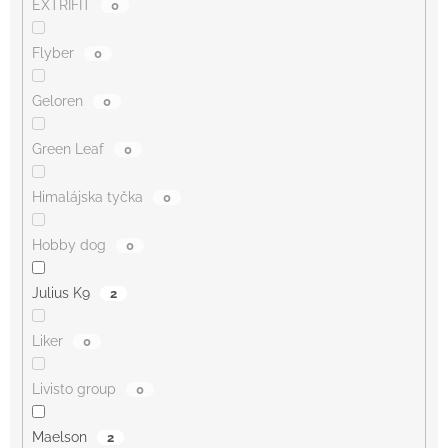
EXTRIFIT
0
Flyber
0
Geloren
0
Green Leaf
0
Himalájska tyčka
0
Hobby dog
0
Julius K9
2
Liker
0
Livisto group
0
Maelson
2