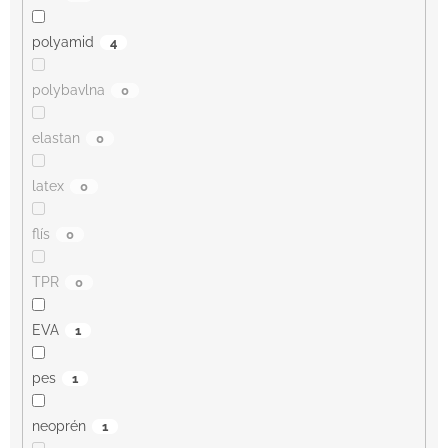
polyamid
4
polybavlna
0
elastan
0
latex
0
flís
0
TPR
0
EVA
1
pes
1
neoprén
1