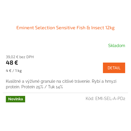
Eminent Selection Sensitive Fish & Insect 12kg
Skladom
39,02 € bez DPH
48 €
DETAIL
Jednotková
4 € / 1 kg
cena:
Kvalitné a výživné granule na citlivé trávenie. Rybí a hmyzi
protein. Proteín 25% / Tuk 14%
Kód:
EMI-SEL-A-PD2
Novinka