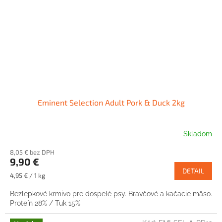
Eminent Selection Adult Pork & Duck 2kg
Skladom
8,05 € bez DPH
9,90 €
DETAIL
Jednotková
4,95 € / 1 kg
cena:
Bezlepkové krmivo pre dospelé psy. Bravčové a kačacie mäso.
Proteín 28% / Tuk 15%