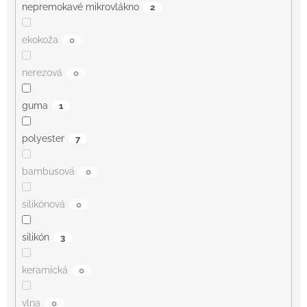
nepremokavé mikrovlákno
2
ekokoža
0
nerezová
0
guma
1
polyester
7
bambusová
0
silikónová
0
silikón
3
keramická
0
vlna
0