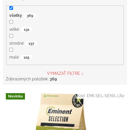
všetky
369
veľké
131
stredné
137
malé
125
VYMAZAŤ FILTRE
Zobrazených položiek:
369
V
Kód:
EMI-SEL-SENS-LR2
Novinka
ý
p
i
s
p