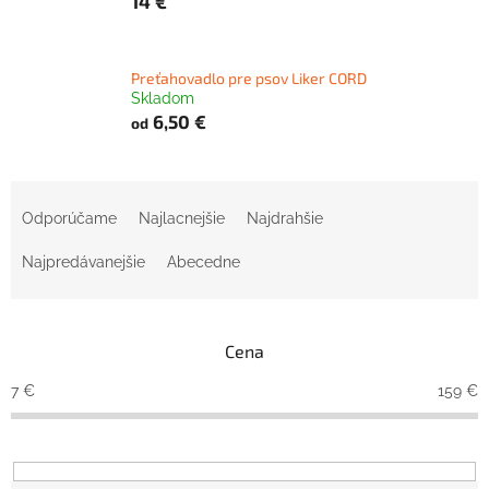
14 €
Preťahovadlo pre psov Liker CORD
Skladom
6,50 €
od
R
a
Odporúčame
Najlacnejšie
Najdrahšie
d
e
Najpredávanejšie
Abecedne
n
i
e
Cena
p
r
7
€
159
€
o
d
u
k