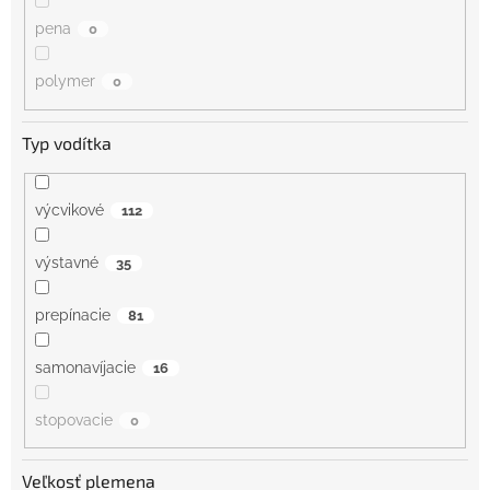
pena
0
polymer
0
Typ vodítka
výcvikové
112
výstavné
35
prepínacie
81
samonavíjacie
16
stopovacie
0
Veľkosť plemena