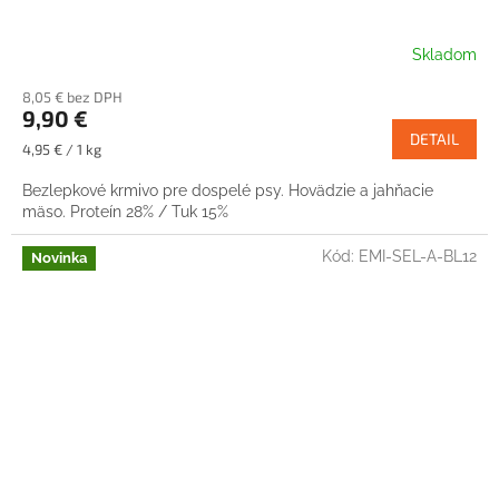
Skladom
8,05 € bez DPH
9,90 €
DETAIL
Jednotková
4,95 € / 1 kg
cena:
Bezlepkové krmivo pre dospelé psy. Hovädzie a jahňacie
mäso. Proteín 28% / Tuk 15%
Kód:
EMI-SEL-A-BL12
Novinka