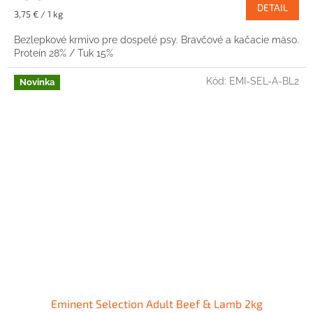
DETAIL
Jednotková
3,75 € / 1 kg
cena:
Bezlepkové krmivo pre dospelé psy. Bravčové a kačacie mäso.
Proteín 28% / Tuk 15%
Kód:
EMI-SEL-A-BL2
Novinka
Eminent Selection Adult Beef & Lamb 2kg