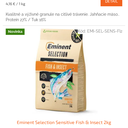
DETAIL
Jednotková
4,16 € / 1 kg
cena:
Kvalitné a výživné granule na citlivé trávenie. Jahňacie mäso..
Proteín 27% / Tuk 16%
Kód:
EMI-SEL-SENS-FI2
Novinka
Eminent Selection Sensitive Fish & Insect 2kg