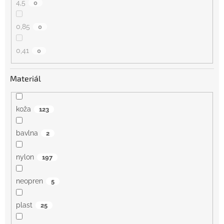
4,5
0
0,85
0
0,41
0
Materiál
koža
123
bavlna
2
nylon
197
neopren
5
plast
25