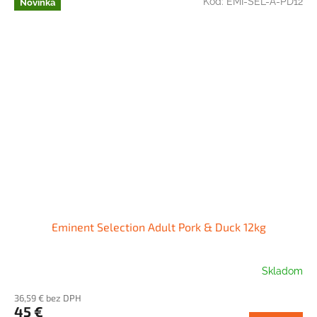
Kód:
EMI-SEL-A-PD12
Novinka
Eminent Selection Adult Pork & Duck 12kg
Skladom
36,59 € bez DPH
45 €