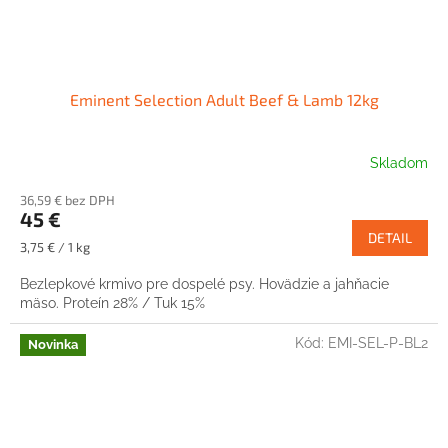
Eminent Selection Adult Beef & Lamb 12kg
Skladom
36,59 € bez DPH
45 €
DETAIL
Jednotková
3,75 € / 1 kg
cena:
Bezlepkové krmivo pre dospelé psy. Hovädzie a jahňacie
mäso. Proteín 28% / Tuk 15%
Kód:
EMI-SEL-P-BL2
Novinka