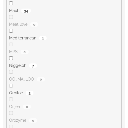
Maul
34
Meat love
0
Mediterranean
1
MPS
0
Niggeloh
7
OO_MA_LOO
0
Orbiloc
3
Orijen
0
Orozyme
0