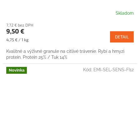
Skladom
7,72 € bez DPH
9,50 €
DETAIL
Jednotková
4,75 € / 1 kg
cena:
Kvalitné a výživné granule na citlivé trávenie. Rybí a hmyzi
protein. Proteín 25% / Tuk 14%
Kód:
EMI-SEL-SENS-FI12
Novinka