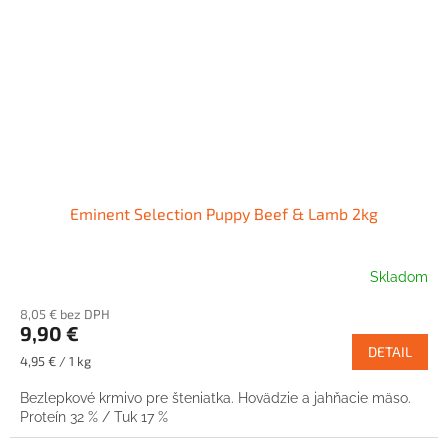
Eminent Selection Puppy Beef & Lamb 2kg
Skladom
8,05 € bez DPH
9,90 €
DETAIL
Jednotková
4,95 € / 1 kg
cena:
Bezlepkové krmivo pre šteniatka. Hovädzie a jahňacie mäso.
Proteín 32 % / Tuk 17 %