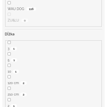
WAU DOG
116
ZU&LU
0
Dĺžka
3
1
5
1
10
1
120 cm
2
210 cm
2
2
1