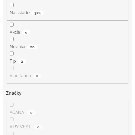
t
o
Na sklade
324
v
Akcia
5
Novinka
20
Tip
2
Viac farieb
0
Značky
ACANA
0
AIRY VEST
0