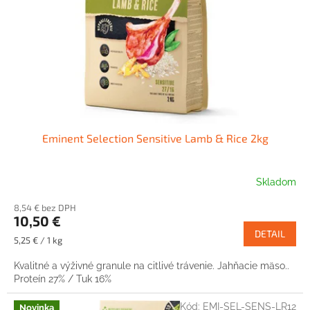
r
o
d
u
k
t
o
v
Eminent Selection Sensitive Lamb & Rice 2kg
Skladom
8,54 € bez DPH
10,50 €
DETAIL
Jednotková
5,25 € / 1 kg
cena:
Kvalitné a výživné granule na citlivé trávenie. Jahňacie mäso..
Proteín 27% / Tuk 16%
Kód:
EMI-SEL-SENS-LR12
Novinka