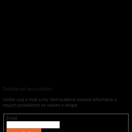
Odoberať newsletter
Vložte svoj e-mail a my Vám budeme zasielať informácie o
nových produktoch na našom e-shope.
Email