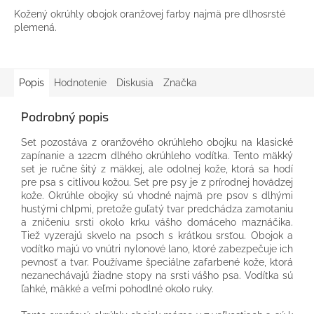
Kožený okrúhly obojok oranžovej farby najmä pre dlhosrsté
plemená.
Popis
Hodnotenie
Diskusia
Značka
Podrobný popis
Set pozostáva z oranžového okrúhleho obojku na klasické
zapínanie a 122cm dlhého okrúhleho vodítka. Tento mäkký
set je ručne šitý z mäkkej, ale odolnej kože, ktorá sa hodí
pre psa s citlivou kožou. Set pre psy je z prírodnej hovädzej
kože. Okrúhle obojky sú vhodné najmä pre psov s dlhými
hustými chlpmi, pretože guľatý tvar predchádza zamotaniu
a zničeniu srsti okolo krku vášho domáceho maznáčika.
Tiež vyzerajú skvelo na psoch s krátkou srsťou. Obojok a
vodítko majú vo vnútri nylonové lano, ktoré zabezpečuje ich
pevnosť a tvar. Používame špeciálne zafarbené kože, ktorá
nezanechávajú žiadne stopy na srsti vášho psa. Vodítka sú
ľahké, mäkké a veľmi pohodlné okolo ruky.