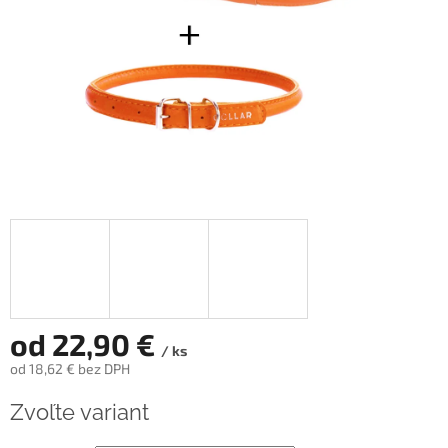
od
22,90 €
/ ks
od
18,62 €
bez DPH
Jednotková
Zvoľte variant
cena: