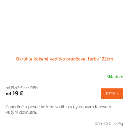
Okrúhle kožené vodítko oranžovej farby 122cm
Skladom
od 15,45 € bez DPH
19 €
od
DETAIL
Pohodlné a pevné kožené vodítko s nylonovým lanovom
všitým dovnútra.
Kód:
COL22264