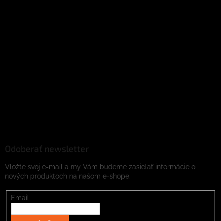
Odoberať newsletter
Vložte svoj e-mail a my Vám budeme zasielať informácie o
nových produktoch na našom e-shope.
Email