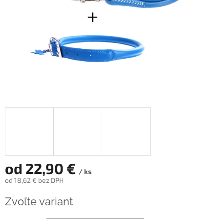
od
22,90 €
/ ks
od
18,62 €
bez DPH
Jednotková
Zvoľte variant
cena: