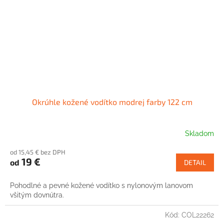
Okrúhle kožené vodítko modrej farby 122 cm
Skladom
od 15,45 € bez DPH
19 €
od
DETAIL
Pohodlné a pevné kožené vodítko s nylonovým lanovom
všitým dovnútra.
Kód:
COL22262