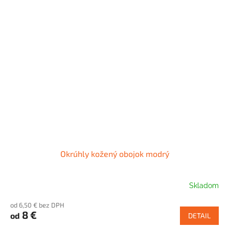
Okrúhly kožený obojok modrý
Skladom
od 6,50 € bez DPH
8 €
od
DETAIL