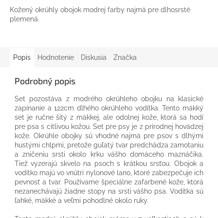
Kožený okrúhly obojok modrej farby najmä pre dlhosrsté
plemená.
Popis
Hodnotenie
Diskusia
Značka
Podrobný popis
Set pozostáva z modrého okrúhleho obojku na klasické
zapínanie a 122cm dlhého okrúhleho vodítka. Tento mäkký
set je ručne šitý z mäkkej, ale odolnej kože, ktorá sa hodí
pre psa s citlivou kožou. Set pre psy je z prírodnej hovädzej
kože. Okrúhle obojky sú vhodné najmä pre psov s dlhými
hustými chlpmi, pretože guľatý tvar predchádza zamotaniu
a zničeniu srsti okolo krku vášho domáceho maznáčika.
Tiež vyzerajú skvelo na psoch s krátkou srsťou. Obojok a
vodítko majú vo vnútri nylonové lano, ktoré zabezpečuje ich
pevnosť a tvar. Používame špeciálne zafarbené kože, ktorá
nezanechávajú žiadne stopy na srsti vášho psa. Vodítka sú
ľahké, mäkké a veľmi pohodlné okolo ruky.