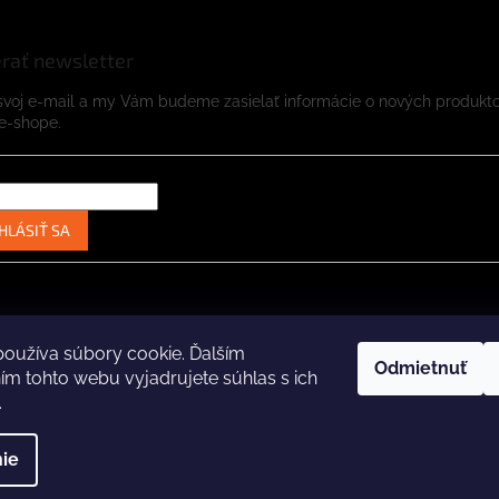
rať newsletter
svoj e-mail a my Vám budeme zasielať informácie o nových produkt
e-shope.
HLÁSIŤ SA
Instagram
Facebook
oužíva súbory cookie. Ďalším
Odmietnuť
m tohto webu vyjadrujete súhlas s ich
.
ené.
Upraviť nastavenie cookies
Za
ie