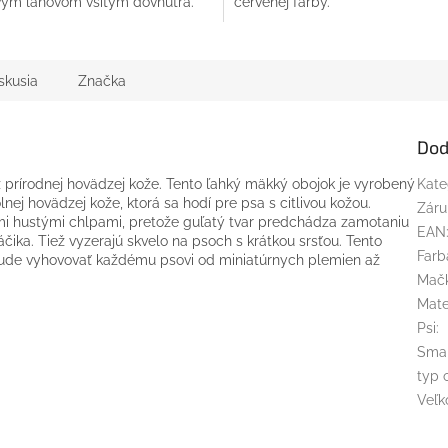
ým lanovom všitým dovnútra.
červenej farby.
skusia
Značka
Dod
 z prírodnej hovädzej kože. Tento ľahký mäkký obojok je vyrobený
Kate
nej hovädzej kože, ktorá sa hodí pre psa s citlivou kožou.
Záru
mi hustými chlpami, pretože guľatý tvar predchádza zamotaniu
EAN
ika. Tiež vyzerajú skvelo na psoch s krátkou srsťou. Tento
Farb
bude vyhovovať každému psovi od miniatúrnych plemien až
Mač
Mate
Psi
:
Sma
typ 
Veľk