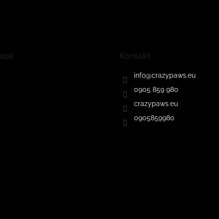
ook
Kontakt
info
@
crazypaws.eu
0905 859 980
crazypaws.eu
0905859980