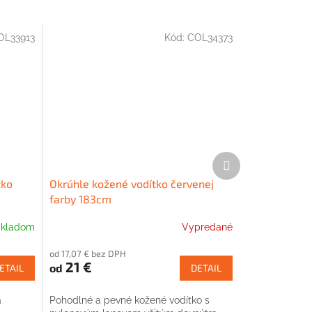
OL33913
Kód:
COL34373
Ďalší
produkt
tko
Okrúhle kožené vodítko červenej
farby 183cm
kladom
Vypredané
od 17,07 € bez DPH
21 €
od
ETAIL
DETAIL
a
Pohodlné a pevné kožené vodítko s