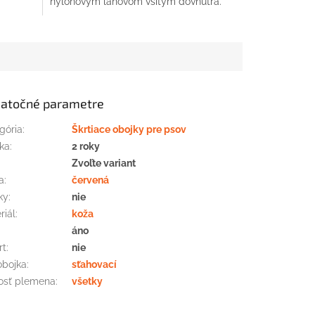
nylonovým lanovom všitým dovnútra.
atočné parametre
gória
:
Škrtiace obojky pre psov
ka
:
2 roky
:
Zvoľte variant
a
:
červená
ky
:
nie
riál
:
koža
áno
rt
:
nie
obojka
:
sťahovací
osť plemena
:
všetky