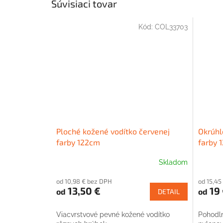
Súvisiaci tovar
Kód:
COL33703
Ploché kožené vodítko červenej
Okrúhl
farby 122cm
farby 
Skladom
od 10,98 € bez DPH
od 15,45
13,50 €
19 
od
od
DETAIL
Viacvrstvové pevné kožené vodítko
Pohodln