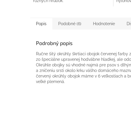
rôznych hrúbok.
nylonov
Popis
Podobné (6)
Hodnotenie
Di
Podrobný popis
Ručne šitý okrúhly škrtiaci obojok červenej farby
zo špeciálne upravenej hodvábne hladkej, ale odol
Okrúhle obojky sú vhodné najmä pre psov s dlhý
a zničeniu srsti okolo krku vášho domáceho maznáč
červený okrúhly obojok máme v 6 veľkostiach a 
veľké plemená.