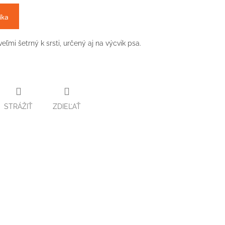
íka
mi šetrný k srsti, určený aj na výcvik psa.
STRÁŽIŤ
ZDIEĽAŤ