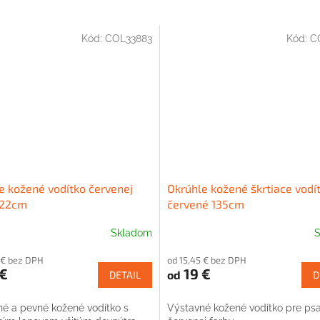
Kód:
COL33883
Kód:
C
e kožené vodítko červenej
Okrúhle kožené škrtiace vodí
122cm
červené 135cm
Skladom
S
 € bez DPH
od 15,45 € bez DPH
€
19 €
od
DETAIL
D
é a pevné kožené vodítko s
Výstavné kožené vodítko pre ps