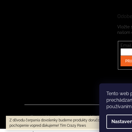
Odobe
Vložte 
našom 
Email
PRI
Tento web p
prechádzaní
používaním
Copyright 2026
crazypaws.eu
. Všetky práva vyhrad
Z dôvodu čerpania dovolenky budeme produkty doručovať až po 3.8.2026. 
Nastaven
pochopenie vopred ďakujeme! Tím Crazy Paws