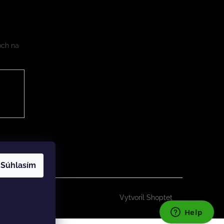
och na
Súhlasím
Vytvoril Shoptet