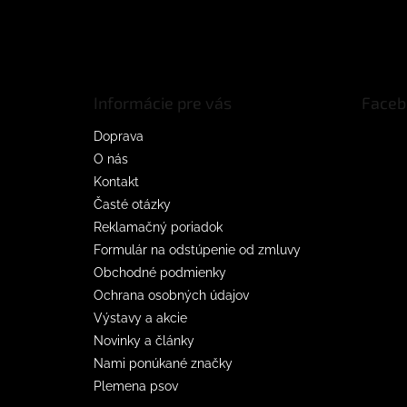
Z
á
p
ä
t
Informácie pre vás
Faceb
i
e
Doprava
O nás
Kontakt
Časté otázky
Reklamačný poriadok
Formulár na odstúpenie od zmluvy
Obchodné podmienky
Ochrana osobných údajov
Výstavy a akcie
Novinky a články
Nami ponúkané značky
Plemena psov