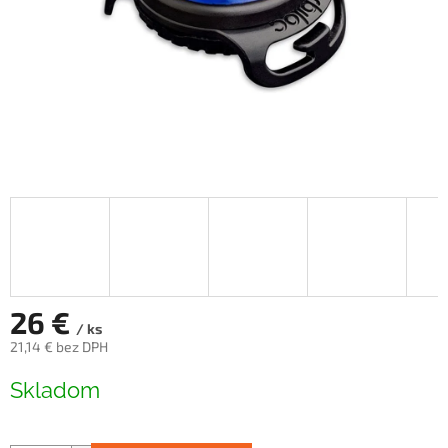
26 €
/ ks
21,14 € bez DPH
Jednotková
Skladom
cena: