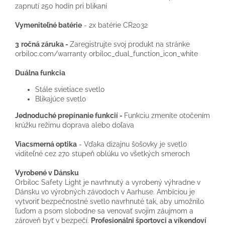
zapnutí 250 hodín pri blikaní
Vymeniteľné batérie
- 2x batérie CR2032
3
ročná záruka -
Zaregistrujte svoj produkt na stránke
orbiloc.com/warranty orbiloc_dual_function_icon_white
Duálna funkcia
Stále svietiace svetlo
Blikajúce svetlo
Jednoduché prepínanie funkcií -
Funkciu zmeníte otočením
krúžku režimu doprava alebo doľava
Viacsmerná optika
- Vďaka dizajnu šošovky je svetlo
viditeľné cez 270 stupeň oblúku vo všetkých smeroch
Vyrobené v Dánsku
Orbiloc Safety Light je navrhnutý a vyrobený výhradne v
Dánsku vo výrobných závodoch v Aarhuse. Ambíciou je
vytvoriť bezpečnostné svetlo navrhnuté tak, aby umožnilo
ľuďom a psom slobodne sa venovať svojim záujmom a
zároveň byť v bezpečí.
Profesionálni športovci a víkendoví