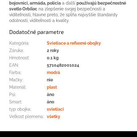
bojovníci, armáda, polícia
a ďalší
používajú bezpečnostné
svetlo Orbiloc
na zlepšenie svojej bezpečnosti a
viditeľnosti, hlavne preto, že spĺňa najvyššie štandardy
odolnosti, viditeľnosti a kvality.
Dodatočné parametre
Kategória
:
Svietiace a reflexné obojky
Záruka
:
2 roky
Hmotnosť
:
0.1 kg
EAN
:
5710482001024
Farba
:
modrá
Mačky
:
nie
Materiál
:
plast
Psi
:
áno
Smart
:
áno
typ obojka
:
svietiaci
Veľkosť plemena
:
všetky
Z