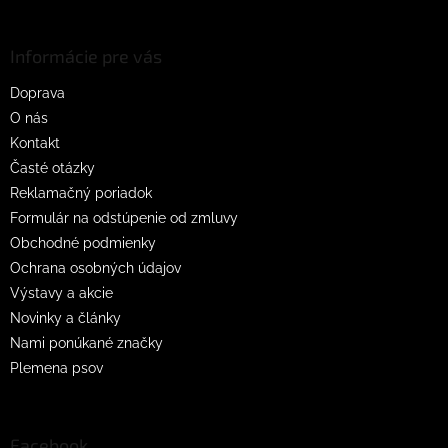
á
p
ä
Informácie pre vás
t
Doprava
i
O nás
e
Kontakt
Časté otázky
Reklamačný poriadok
Formulár na odstúpenie od zmluvy
Obchodné podmienky
Ochrana osobných údajov
Výstavy a akcie
Novinky a články
Nami ponúkané značky
Plemena psov
Facebook