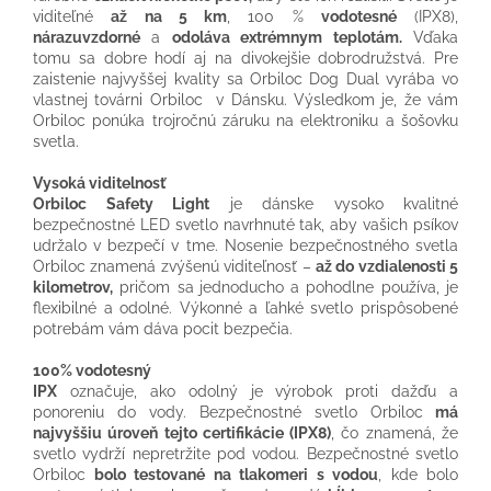
viditeľné
až na 5 km
, 100 %
vodotesné
(IPX8),
nárazuvzdorné
a
odoláva extrémnym teplotám.
Vďaka
tomu sa dobre hodí aj na divokejšie dobrodružstvá. Pre
zaistenie najvyššej kvality sa Orbiloc Dog Dual vyrába vo
vlastnej továrni Orbiloc v Dánsku. Výsledkom je, že vám
Orbiloc ponúka trojročnú záruku na elektroniku a šošovku
svetla.
Vysoká viditelnosť
Orbiloc Safety Light
je dánske vysoko kvalitné
bezpečnostné LED svetlo navrhnuté tak, aby vašich psíkov
udržalo v bezpečí v tme. Nosenie bezpečnostného svetla
Orbiloc znamená zvýšenú viditeľnosť –
až do vzdialenosti 5
kilometrov,
pričom sa
jednoducho a pohodlne používa, je
flexibilné a odolné. Výkonné a ľahké svetlo prispôsobené
potrebám vám dáva pocit bezpečia.
100% vodotesný
IPX
označuje, ako odolný je výrobok proti dažďu a
ponoreniu do vody. Bezpečnostné svetlo Orbiloc
má
najvyššiu úroveň tejto certifikácie (IPX8)
, čo znamená, že
svetlo vydrží nepretržite pod vodou. Bezpečnostné svetlo
Orbiloc
bolo testované na tlakomeri s vodou
, kde bolo