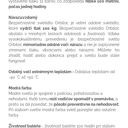
vystavené tlaku 11 barov, čo zodpovedá
hĺbke 100 metrov,
počas jednej hodiny.
Nárazuvzdorný
Bezpečnostné svietidlo Orbiloc je veľmi odolné svietidlo,
ktoré
vydrží tlak 100 kg
. Bezpečnostné svietidlo Orbiloc
obstálo v mnohých testoch odolnosti a životnosti. Vďaka
vysokokvalitnému prevedeniu je bezpečnostné svetlo
Orbiloc
mimoriadne odolné voči nárazu
a nie je ovplyvnené
zmenami tlaku, vibráciami alebo nárazmi. Môžete ho
zhodiť, hodiť alebo dokonca prejsť a svetlo bude stále
fungovať.
Odolný voči extrémným teplotám -
Odoláva teplotám od
-40 °C až +50 °C
Modrá farba
Modré svetlo je spojené s políciou, pohotovosťou a
nehodami. Kvôli tomu
núti vodičov spomaliť v premávke,
a
preto sa dá povedať, že
pôsobí preventívne na nehodovosť.
Pri slabom svetle modrá farba svieti jasnejšie ako ostatné
farby.
Životnosť batérie
- životnosť batérie 100 hodín pri stálom