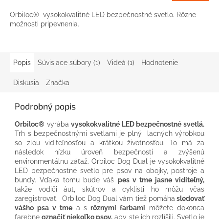
Orbiloc® vysokokvalitné LED bezpečnostné svetlo. Rôzne
možnosti pripevnenia.
Popis
Súvisiace súbory (1)
Videá (1)
Hodnotenie
Diskusia
Značka
Podrobný popis
Orbiloc®
vyrába
vysokokvalitné LED bezpečnostné svetlá.
Trh s bezpečnostnými svetlami je plný lacných výrobkou
so zlou viditeľnosťou a krátkou životnosťou. To má za
následok nízku úroveň bezpečnosti a zvýšenú
environmentálnu záťaž. Orbiloc Dog Dual je vysokokvalitné
LED bezpečnostné svetlo pre psov na obojky, postroje a
bundy. Vďaka tomu bude váš
pes v tme jasne viditeľný,
takže vodiči áut, skútrov a cyklisti ho môžu včas
zaregistrovať. Orbiloc Dog Dual vám tiež pomáha
sledovať
vášho psa v tme
a s
rôznymi farbami
môžete dokonca
farebne
označiť niekoľko psov,
aby ste ich rozlíšili. Svetlo je