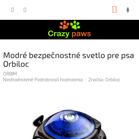
Prejsť
NÁKUP
na
obsah
KOŠÍK
Modré bezpečnostné svetlo pre psa
Orbiloc
ORBIM
Priemerné
Neohodnotené
Podrobnosti hodnotenia
Značka:
Orbiloc
hodnotenie
produktu
je
0,0
z
5
hviezdičiek.