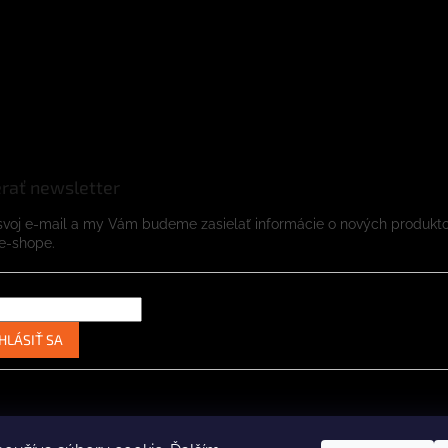
rať newsletter
svoj e-mail a my Vám budeme zasielať informácie o nových produkt
e-shope.
HLÁSIŤ SA
Instagram
Facebook