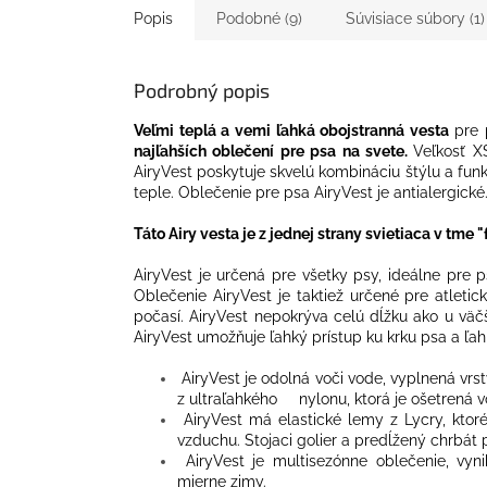
Popis
Podobné (9)
Súvisiace súbory (1)
Podrobný popis
Veľmi teplá a vemi ľahká obojstranná vesta
pre p
najľahších oblečení pre psa na svete.
Veľkosť X
AiryVest
poskytuje skvelú kombináciu štýlu a funk
teple. Oblečenie pre psa AiryVest je antialergické
Táto Airy vesta je z jednej strany svietiaca v tm
AiryVest
je určená pre všetky psy, i
deálne pre p
Oblečenie AiryVest je taktiež určené pre
atletic
počasí. AiryVest nepokrýva celú dĺžku ako u väčš
AiryVest umožňuje ľahký prístup ku krku psa a ľah
AiryVest je odolná voči vode, vyplnená vrstv
z ultraľahkého nylonu, ktorá je ošetrená v
AiryVest má e
lastické lemy z Lycry, kto
vzduchu. Stojaci golier a predĺžený chrbát 
AiryVest je multisezónne oblečenie, vyn
mierne zimy.