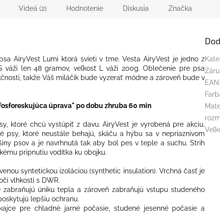
Videá (2)
Hodnotenie
Diskusia
Značka
Dod
sa AiryVest Lumi ktorá svieti v tme. Vesta AiryVest je jedno z
Kate
S váži len 48 gramov, veľkosť L váži 200g. Oblečenie pre psa
Záru
čnosti, takže Váš miláčik
bude vyzerať
módne
a zároveň bude v
EAN
.
Farb
e "fosforeskujúca úprava" po dobu zhruba 60
min
Mate
rozm
sy, ktoré
chcú
vystúpiť
z davu. AiryVest je vyrobená pre akciu.
Veľk
ké psy, ktoré neustále behajú, skáču a hýbu sa v nepriaznivom
iny psov a je navrhnutá tak aby bol pes v teple a suchu. Strih
kému pripnutiu vodítka ku obojku.
enou syntetickou izoláciou (synthetic insulation). Vrchná časť je
oči vlhkosti s DWR.
ré zabraňujú úniku tepla a zároveň zabraňujú vstupu studeného
poskytujú lepšiu ochranu.
ikajce pre chladné jarné počasie, studené jesenné počasie a