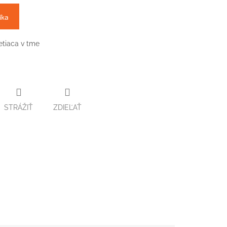
íka
etiaca v tme
STRÁŽIŤ
ZDIEĽAŤ