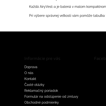
Každá AiryVest-a je balená v malom kompaktnom 
Pri výbere správnej veľkosti vám pomôže tabuľka v 
Z
á
p
ä
t
Informácie pre vás
Faceb
i
e
Doprava
O nás
Kontakt
Časté otázky
Reklamačný poriadok
Formulár na odstúpenie od zmluvy
Obchodné podmienky