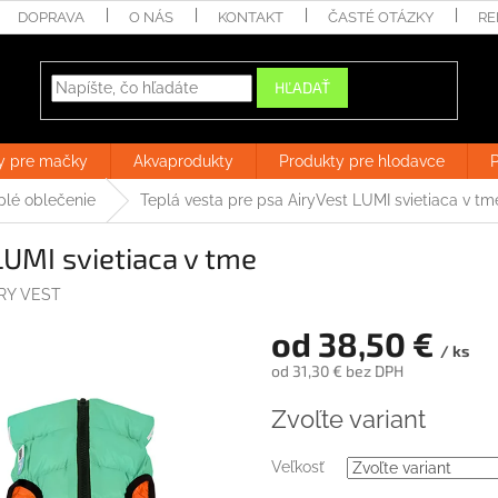
DOPRAVA
O NÁS
KONTAKT
ČASTÉ OTÁZKY
RE
HĽADAŤ
y pre mačky
Akvaprodukty
Produkty pre hlodavce
P
plé oblečenie
Teplá vesta pre psa AiryVest LUMI svietiaca v tm
LUMI svietiaca v tme
IRY VEST
od
38,50 €
/ ks
od
31,30 €
bez DPH
Jednotková
Zvoľte variant
cena:
Veľkosť