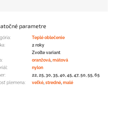
atočné parametre
gória
:
Teplé oblečenie
ka
:
2 roky
:
Zvoľte variant
a
:
oranžová
,
mátová
riál
:
nylon
er
:
22, 25, 30, 35, 40, 45, 47, 50, 55, 65
osť plemena
:
veľké
,
stredné
,
malé