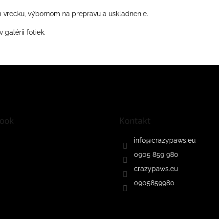
vrecku, výbornom na prepravu a uskladnenie.
galérii fotiek.
ook
Kontakt
info
@
crazypaws.eu
0905 859 980
crazypaws.eu
0905859980