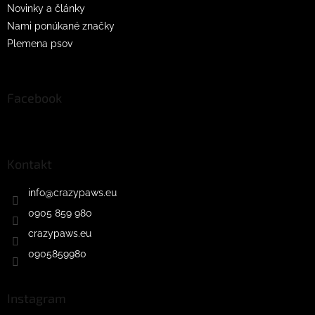
Novinky a články
Nami ponúkané značky
Plemena psov
Facebook
Kontakt
info
@
crazypaws.eu
0905 859 980
crazypaws.eu
0905859980
Instagram