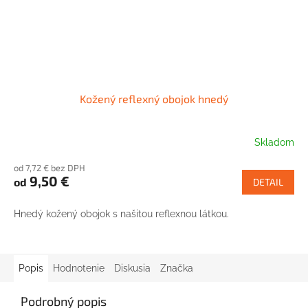
Kožený reflexný obojok hnedý
Skladom
od 7,72 € bez DPH
9,50 €
od
DETAIL
Hnedý kožený obojok s našitou reflexnou látkou.
Popis
Hodnotenie
Diskusia
Značka
Podrobný popis