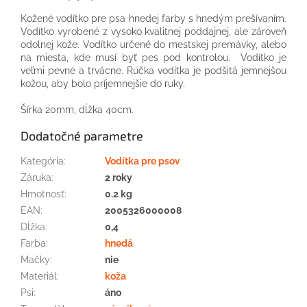
Kožené vodítko pre psa hnedej farby s hnedým prešívaním.
Vodítko vyrobené z vysoko kvalitnej poddajnej, ale zároveň
odolnej kože. Vodítko určené do mestskej premávky, alebo
na miesta, kde musí byť pes pod kontrolou. Vodítko je
veľmi pevné a trvácne. Rúčka vodítka je podšitá jemnejšou
kožou, aby bolo príjemnejšie do ruky.
Šírka 20mm, dĺžka 40cm.
Dodatočné parametre
Kategória
:
Vodítka pre psov
Záruka
:
2 roky
Hmotnosť
:
0.2 kg
EAN
:
2005326000008
Dĺžka
:
0,4
Farba
:
hnedá
Mačky
:
nie
Materiál
:
koža
Psi
:
áno