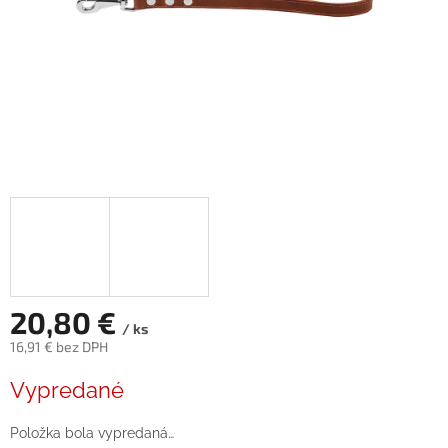
20,80 €
/ ks
16,91 € bez DPH
Jednotková
Vypredané
cena:
Položka bola vypredaná…