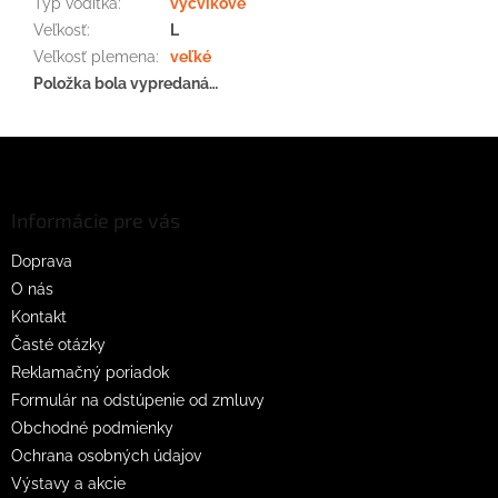
Typ vodítka
:
výcvikové
Veľkosť
:
L
Veľkosť plemena
:
veľké
Položka bola vypredaná…
Z
á
p
ä
Informácie pre vás
t
Doprava
i
O nás
e
Kontakt
Časté otázky
Reklamačný poriadok
Formulár na odstúpenie od zmluvy
Obchodné podmienky
Ochrana osobných údajov
Výstavy a akcie