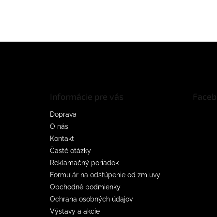
Z
á
p
ä
t
Informácie pre vás
Faceb
i
e
Doprava
O nás
Kontakt
Časté otázky
Reklamačný poriadok
Formulár na odstúpenie od zmluvy
Obchodné podmienky
Ochrana osobných údajov
Výstavy a akcie