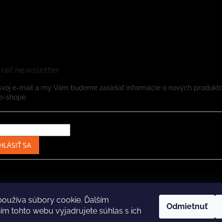
rať newsletter
svoj e-mail a my Vám budeme zasielať informácie o nových produkt
e-shope.
HLÁSIŤ SA
Instagram
Facebook
oužíva súbory cookie. Ďalším
Odmietnuť
m tohto webu vyjadrujete súhlas s ich
.