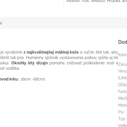
vodítko. Viac veľkostí. Hrúbka: 
a
Dod
je vyrobené
z najkvalitnejšej mäkkej kože
a ručne šité tak, aby
Kate
škrtil tak psa. Humánny spôsob vystavovania psíkov, spĺňa aj tie
úsku).
Okrúhly šitý dizajn
pomáha znižovať poškodenie srsti a
Záru
sť vodítka.
Hmo
EAN
bvod krku:
16cm -66cm)
Dĺžk
Farb
Mač
Mate
Psi
:
Typ 
Veľk