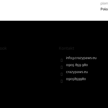
ple
Polo
ook
Kontakt
info
@
crazypaws.eu
0905 859 980
crazypaws.eu
0905859980