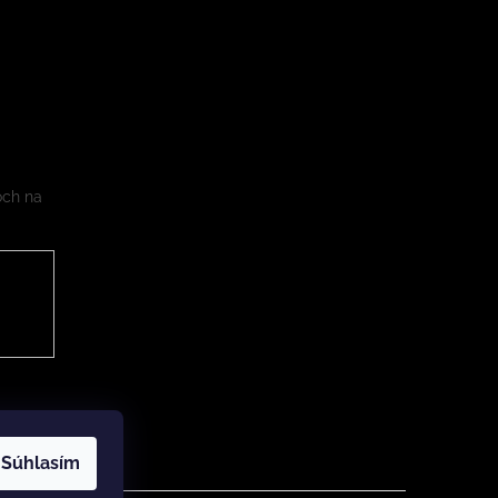
och na
Súhlasím