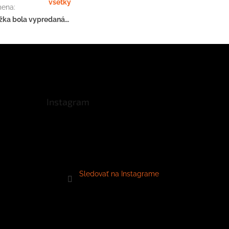
všetky
mena
:
žka bola vypredaná…
Instagram
Sledovať na Instagrame