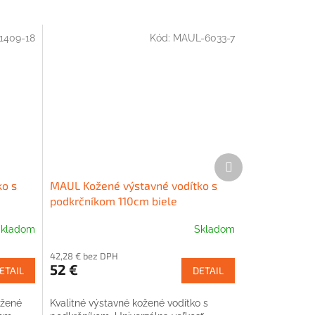
1409-18
Kód:
MAUL-6033-7
Ďalší
produkt
ko s
MAUL Kožené výstavné vodítko s
podkrčníkom 110cm biele
kladom
Skladom
42,28 € bez DPH
52 €
ETAIL
DETAIL
ožené
Kvalitné výstavné kožené vodítko s