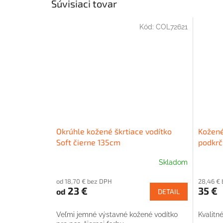
Súvisiaci tovar
Kód:
COL72621
Okrúhle kožené škrtiace vodítko
Kožené
Soft čierne 135cm
podkrč
Skladom
od 18,70 € bez DPH
28,46 €
23 €
35 €
od
DETAIL
Veľmi jemné výstavné kožené vodítko
Kvalitn