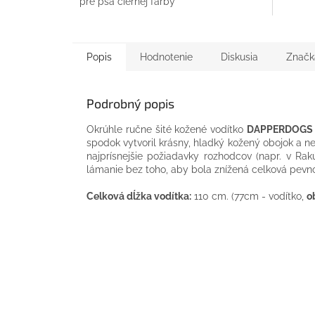
pre psa čiernej farby
Popis
Hodnotenie
Diskusia
Značk
Podrobný popis
Okrúhle ručne šité kožené vodítko
DAPPERDOGS
spodok vytvoril krásny, hladký kožený obojok a ne
najprísnejšie požiadavky rozhodcov (napr. v Rak
lámanie bez toho, aby bola znížená celková pevno
Celková dĺžka vodítka:
110 cm. (77cm - vodítko,
o