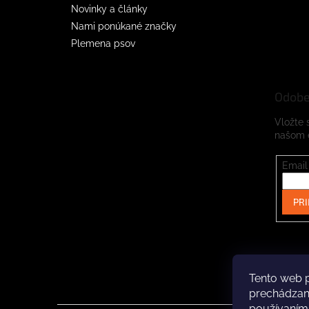
Novinky a články
Nami ponúkané značky
Plemena psov
Odobe
Vložte 
našom 
Email
PRI
Tento web p
prechádzaní
používaním