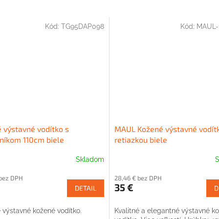
Kód:
TG95DAP098
Kód:
MAUL-
 výstavné vodítko s
MAUL Kožené výstavné vodít
níkom 110cm biele
retiazkou biele
Skladom
S
 bez DPH
28,46 € bez DPH
35 €
DETAIL
D
é výstavné kožené vodítko.
Kvalitné a elegantné výstavné k