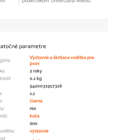
4mm
podkrčníkom. Univerzálna veľkosť.
atočné parametre
Výstavné a škrtiace vodítka pre
gória
:
psov
ka
:
2 roky
tnosť
:
0.1 kg
:
5420031917316
a
:
1,1
a
:
čierna
ky
:
nie
riál
:
koža
áno
vodítka
:
výstavné
osť