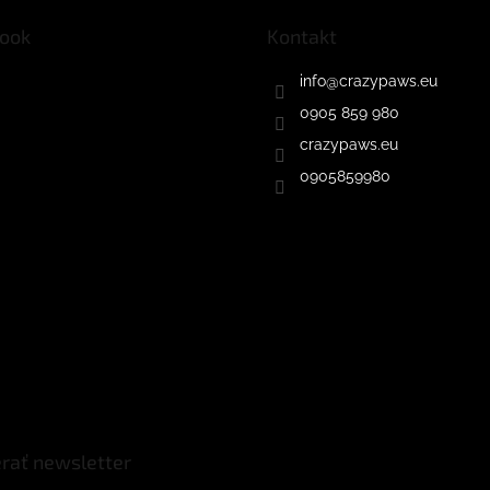
ook
Kontakt
info
@
crazypaws.eu
0905 859 980
crazypaws.eu
0905859980
rať newsletter