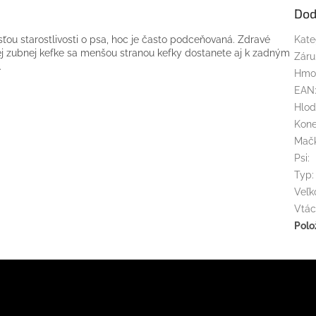
Dod
ťou starostlivosti o psa, hoc je často podceňovaná. Zdravé
Kate
j zubnej kefke sa menšou stranou kefky dostanete aj k zadným
Záru
.
Hmo
EAN
Hlod
Kon
Mač
Psi
:
Typ
:
Veľk
Vtác
Polo