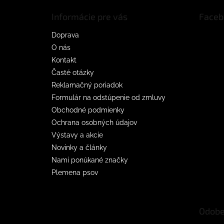
t
Informácie pre vás
Faceb
i
e
Doprava
O nás
Kontakt
Časté otázky
Reklamačný poriadok
Formulár na odstúpenie od zmluvy
Obchodné podmienky
Ochrana osobných údajov
Výstavy a akcie
Novinky a články
Nami ponúkané značky
Plemena psov
Odobe