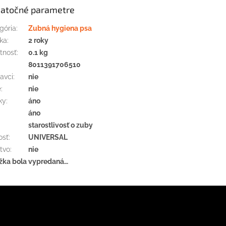
atočné parametre
gória
:
Zubná hygiena psa
ka
:
2 roky
tnosť
:
0.1 kg
:
8011391706510
avci
:
nie
e
:
nie
ky
:
áno
áno
starostlivosť o zuby
osť
:
UNIVERSAL
tvo
:
nie
žka bola vypredaná…