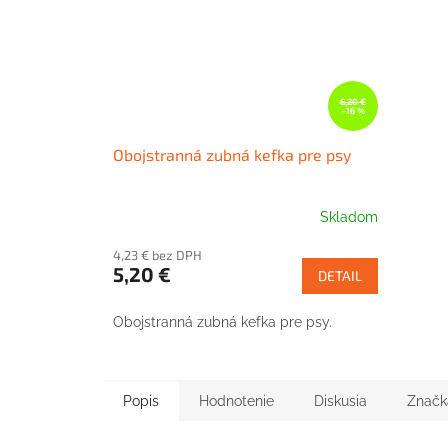
6,20 €
–16 %
Obojstranná zubná kefka pre psy
Skladom
4,23 € bez DPH
5,20 €
DETAIL
Obojstranná zubná kefka pre psy.
Popis
Hodnotenie
Diskusia
Značk