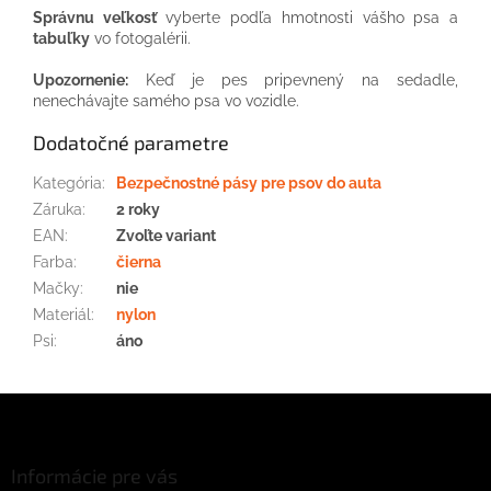
Správnu veľkosť
vyberte podľa hmotnosti vášho psa a
tabuľky
vo fotogalérii.
Upozornenie:
Keď je pes pripevnený na sedadle,
nenechávajte samého psa vo vozidle.
Dodatočné parametre
Kategória
:
Bezpečnostné pásy pre psov do auta
Záruka
:
2 roky
EAN
:
Zvoľte variant
Farba
:
čierna
Mačky
:
nie
Materiál
:
nylon
Psi
:
áno
Z
á
p
ä
Informácie pre vás