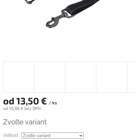
od
13,50 €
/ ks
od
10,98 €
bez DPH
Jednotková
Zvoľte variant
cena:
Veľkosť