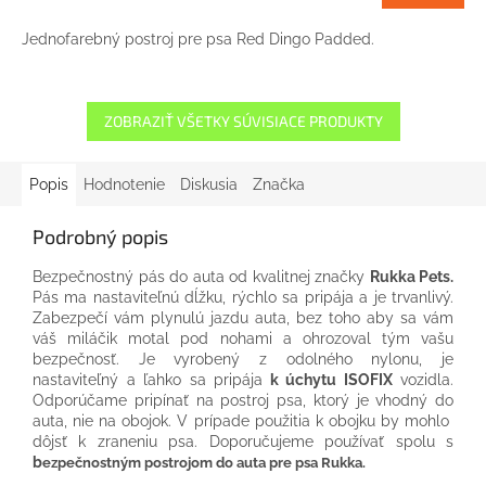
Jednofarebný postroj pre psa Red Dingo Padded.
ZOBRAZIŤ VŠETKY SÚVISIACE PRODUKTY
Popis
Hodnotenie
Diskusia
Značka
Podrobný popis
Bezpečnostný pás do auta od kvalitnej značky
Rukka Pets.
Pás ma n
astaviteľnú dĺžku, r
ýchlo sa pripája a
je t
rvanlivý
.
Zabezpečí vám plynulú jazdu auta, bez toho aby sa vám
váš miláčik motal pod nohami a ohrozoval tým vašu
bezpečnosť. J
e vyrobený z odolného nylonu, je
nastaviteľný a ľahko sa pripája
k úchytu ISOFIX
vozidla.
Odporúčame pripínať na postroj psa, ktorý je vhodný do
auta, nie na obojok. V prípade použitia k obojku by mohlo
dôjsť k zraneniu psa. Doporučujeme používať spolu s
b
ezpečnostným postrojom do auta pre psa Rukka.