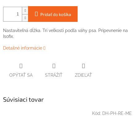
Pridať do košíka
Nastaviteľná dĺžka. Tri veľkosti podľa váhy psa. Pripevnenie na
Isofix.
Detailné informácie
OPÝTAŤ SA
STRÁŽIŤ
ZDIEĽAŤ
Súvisiaci tovar
Kód:
DH-PH-RE-ME