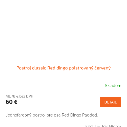
Postroj classic Red dingo polstrovaný červený
Skladom
48,78 € bez DPH
60 €
DETAIL
Jednofarebný postroj pre psa Red Dingo Padded.
Kód:
DH-PH-HP-XS