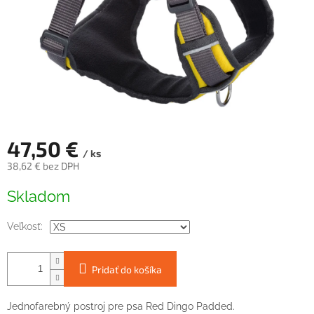
47,50 €
/ ks
38,62 € bez DPH
Jednotková
Skladom
cena:
Veľkosť:
Pridať do košíka
J
ednofarebný
postroj
pre
psa
Red
Dingo
Padded.