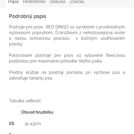
Popis
Hodnotenie
Diskusia
Značka
Podrobný popis
Postroje pre psov RED DINGO sú vyrobené s prvotriednym
nylonovým popruhom, D-krúžkami z nehrdzavejúcej ocele
a našou ochrannou prackou s bočným uvoľňovaním
pracky.
Polstrované postroje pre psov sú vybavené fleecovou
podšívkou pre maximálne pohodlie Vášho psíka.
Predný krúžok na postroji pomáha pri výchove psa a
zabraňuje ťahaniu psa.
Tabuľka veľkostí:
Obvod hrudníku
XS
31-43cm