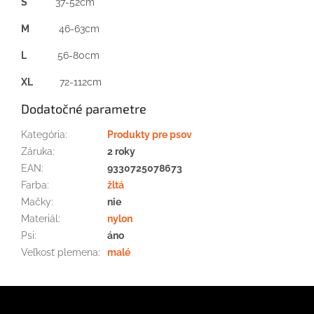
S
37-52cm
M
46-63cm
L
56-80cm
XL
72-112cm
Dodatočné parametre
Kategória
:
Produkty pre psov
Záruka
:
2 roky
EAN
:
9330725078673
Farba
:
žltá
Mačky
:
nie
Materiál
:
nylon
Psi
:
áno
Veľkosť plemena
:
malé
Z
á