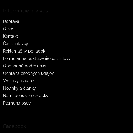
p
ä
Informácie pre vás
t
Doprava
i
O nás
e
Kontakt
Časté otázky
Reklamačný poriadok
Formulár na odstúpenie od zmluvy
Obchodné podmienky
Ochrana osobných údajov
Výstavy a akcie
Novinky a články
Nami ponúkané značky
Plemena psov
Facebook