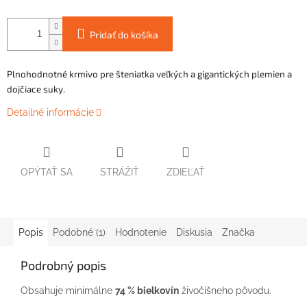
Pridať do košíka
Plnohodnotné krmivo pre šteniatka veľkých a gigantických plemien a
dojčiace suky.
Detailné informácie
OPÝTAŤ SA
STRÁŽIŤ
ZDIEĽAŤ
Popis
Podobné (1)
Hodnotenie
Diskusia
Značka
Podrobný popis
Obsahuje minimálne
74 % bielkovín
živočíšneho pôvodu.