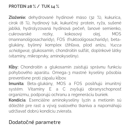
PROTEIN 28 % / TUK 14 %
Zloženie:
dehydrované hydinové mäso (32 %), kukurica,
cirok (8 %), hydinový tuk, kukuričný proteín, ryža, sušené
jablká, hydrolyzovaná hydinová pečeň, ľanové semienko,
cukrovarské rezky, kokosový olej, MOS
(mannanoligosacharidy), FOS (fruktooligosacharidy), beta-
glukány, bylinný komplex (žihľava, plod anízu,
Yucca
schidigera
), glukosamín, chondroitín sulfát, doplnkové látky
(vitamíny, mikroprvky, aminokyseliny).
Kĺby:
Chondroitín a glukosamín zaisťujú správnu funkciu
pohybového aparátu. Omega-3 mastné kyseliny pôsobia
preventívne proti zápalu kĺbov.
Imunita
: Beta-glukány, MOS a FOS posilňujú imunitný
systém. Vitamíny E a C zvyšujú obranyschopnosť
organizmu, podporujú ochranu a regeneráciu buniek.
Kondícia
: Esenciálne aminokyseliny lyzín a metionín sú
dôležité pre rast a vývoj svalového tkaniva a napomáhajú
udržiavať dobrú kondíciu zvieraťa.
Dodatočné parametre