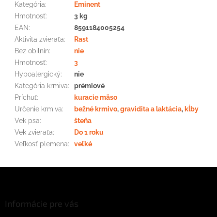
Kategória
:
Eminent
Hmotnosť
:
3 kg
EAN
:
8591184005254
Aktivita zvieraťa
:
Rast
Bez obilnín
:
nie
Hmotnosť
:
3
Hypoalergický
:
nie
Kategória krmiva
:
prémiové
Príchuť
:
kuracie mäso
Určenie krmiva
:
bežné krmivo
,
gravidita a laktácia
,
kĺby
Vek psa
:
šteňa
Vek zvieraťa
:
Do 1 roku
Veľkosť plemena
:
veľké
Z
á
p
ä
Informácie pre vás
t