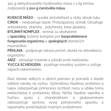
320 g dehydrovaného hydinového mäsa v 1 kg krmiva
zodpovedá
1 200 g čerstvého mäsa
.
KURACIE MÄSO
– vysoká stráviteľnosť a nízky obsak tuku
CIROK
– neobsahuje lepok. Protizápalový účinok. Obsahuje
antioxidanty, vitamíny , polyfenoly, beta-glukány
BYLINNÝ KOMPLEX
- krmivá sú obohatené
o
špeciálny
bylinný komplex pre
bezproblémové
fungovanie organizmu
a
spokojných
domácich
maznáčikov
PŔHĽAVA
- podporuje zdravú pečeň, skvelá na detoxikáciu
organizmu
ANÍZ
- stimuluje trávenie a pôsobí proti nadúvaniu
YUCCA SCHIDIGERA
- posilňuje imunitný systém a znižuje
zápach exkrementov.
Rast šteniat veľkých a obrích plemien je pomalší a kladie
odlišné nároky na výživu. Optimálnou hladinou proteínov a
tukov zabezpečuje primeranú rýchlosť rastu a vďaka tomu
nedochádza k preťaženiu kĺbov. Nižšia hladina vápnika a
fosforu spolu s chondroitínom a glukosamínom
zabezpečuje správny vývoj pohybového aparátu a
napomáha predchádzať možným problémom.