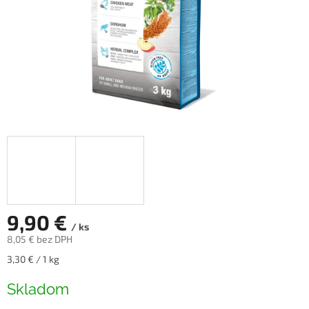
9,90 €
/ ks
8,05 € bez DPH
Jednotková
3,30 € / 1 kg
cena:
Skladom