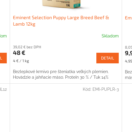
Eminent Selection Puppy Large Breed Beef &
Emi
Lamb 12kg
dom
Skladom
39,02 € bez DPH
8,0
48 €
9,
L
DETAIL
Jednotková
Jed
4 € / 1 kg
4,95
cena:
cena
Bezlepkové krmivo pre šteniatka veľkých plemien.
Bez
%
Hovädzie a jahňacie mäso. Proteín 30 % / Tuk 14%
mäs
BL12
Kód:
EMI-PUPLR-3