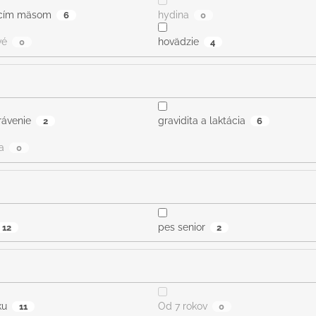
acím mäsom
hydina
6
0
vé
hovädzie
0
4
trávenie
gravidita a laktácia
2
6
a
0
pes senior
12
2
ku
Od 7 rokov
11
0