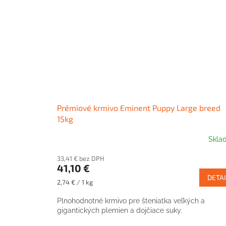
Prémiové krmivo Eminent Puppy Large breed
15kg
Skla
33,41 € bez DPH
41,10 €
DETAI
Jednotková
2,74 € / 1 kg
cena:
Plnohodnotné krmivo pre šteniatka veľkých a
gigantických plemien a dojčiace suky.