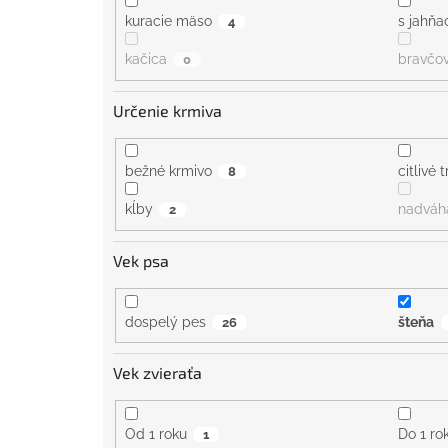
kuracie mäso
s jahň
4
kačica
bravčo
0
Určenie krmiva
bežné krmivo
citlivé 
8
kĺby
nadváh
2
Vek psa
dospelý pes
šteňa
26
Vek zvieraťa
Od 1 roku
Do 1 ro
1