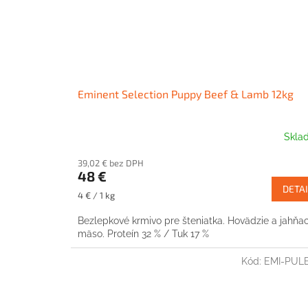
Eminent Selection Puppy Beef & Lamb 12kg
Skla
39,02 € bez DPH
48 €
DETAI
Jednotková
4 € / 1 kg
cena:
Bezlepkové krmivo pre šteniatka. Hovädzie a jahňac
mäso. Proteín 32 % / Tuk 17 %
Kód:
EMI-PULB