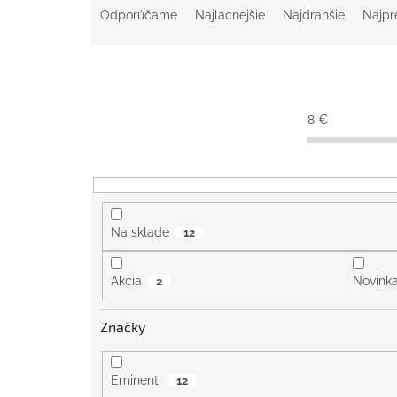
a
Odporúčame
Najlacnejšie
Najdrahšie
Najpr
d
e
n
i
e
8
€
p
r
o
d
u
k
Na sklade
12
t
o
Akcia
Novink
2
v
Značky
Eminent
12