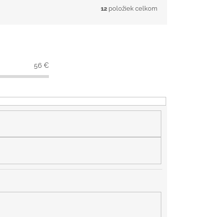
12
položiek celkom
56
€