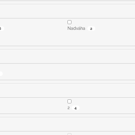
Nadváha
6
2
2
4