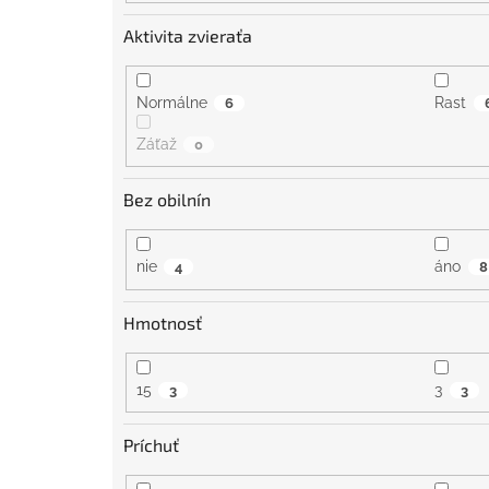
Aktivita zvieraťa
Normálne
Rast
6
Záťaž
0
Bez obilnín
nie
áno
4
8
Hmotnosť
15
3
3
3
Príchuť