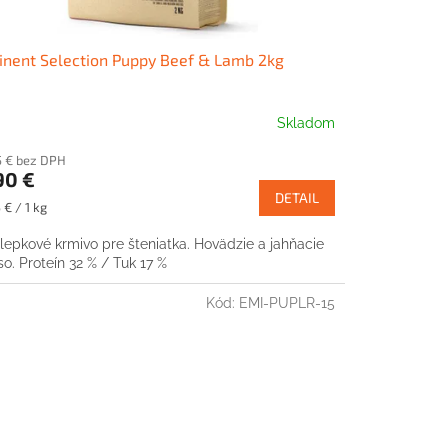
nent Selection Puppy Beef & Lamb 2kg
Skladom
5 € bez DPH
90 €
DETAIL
notková
 € / 1 kg
:
lepkové krmivo pre šteniatka. Hovädzie a jahňacie
o. Proteín 32 % / Tuk 17 %
Kód:
EMI-PUPLR-15