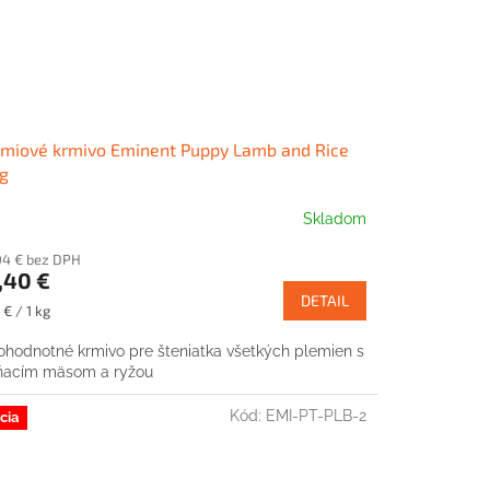
miové krmivo Eminent Puppy Lamb and Rice
g
Skladom
04 € bez DPH
,40 €
DETAIL
notková
 € / 1 kg
:
ohodnotné krmivo pre šteniatka všetkých plemien s
ňacím mäsom a ryžou
Kód:
EMI-PT-PLB-2
cia