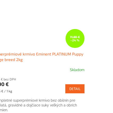
11,80 €
–24 %
perprémiové krmivo Eminent PLATINUM Puppy
ge breed 2kg
Skladom
4 € bez DPH
90 €
DETAIL
notková
 € / 1 kg
:
pletné superprémiové krmivo bez obilnín pre
ňatá, gravidné a dojčiace suky veľkých a obrích
mien.