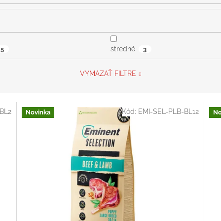
stredné
5
3
VYMAZAŤ FILTRE
BL2
Kód:
EMI-SEL-PLB-BL12
Novinka
No