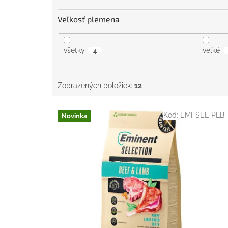
Veľkosť plemena
všetky
veľké
4
Zobrazených položiek:
12
V
Kód:
EMI-SEL-PLB-
Novinka
ý
p
i
s
p
r
o
d
u
k