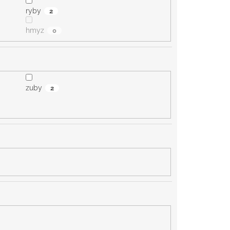
ryby
2
hmyz
0
zuby
2