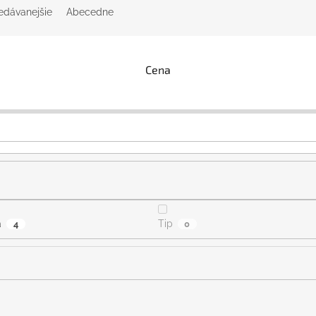
edávanejšie
Abecedne
Cena
a
Tip
4
0