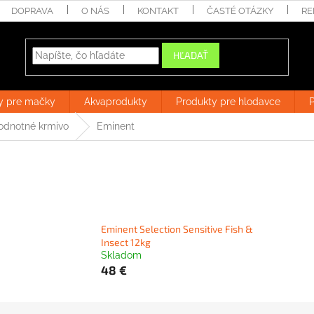
DOPRAVA
O NÁS
KONTAKT
ČASTÉ OTÁZKY
RE
HĽADAŤ
y pre mačky
Akvaprodukty
Produkty pre hlodavce
P
odnotné krmivo
Eminent
Eminent Selection Sensitive Fish &
Insect 12kg
Skladom
48 €