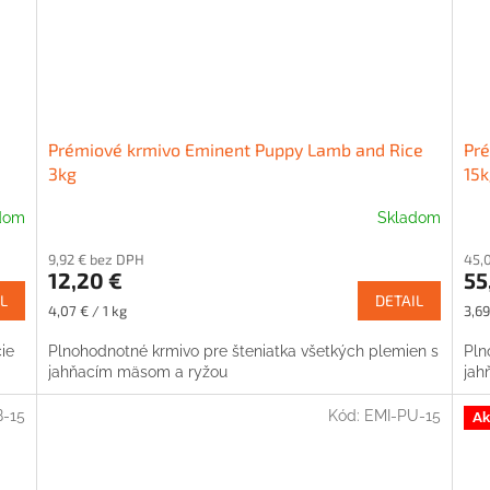
Prémiové krmivo Eminent Puppy Lamb and Rice
Pré
3kg
15k
dom
Skladom
9,92 € bez DPH
45,
12,20 €
55
L
DETAIL
Jednotková
Jed
4,07 € / 1 kg
3,69
cena:
cena
ie
Plnohodnotné krmivo pre šteniatka všetkých plemien s
Pln
jahňacím mäsom a ryžou
jah
-15
Kód:
EMI-PU-15
Ak