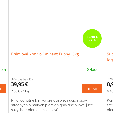
43,40 €
–7 %
Prémiové krmivo Eminent Puppy 15kg
Su
lar
dom
Skladom
32,48 € bez DPH
7,2
39,95 €
8,
L
DETAIL
Jednotková
Jed
2,66 € / 1 kg
4,45
cena:
cena
Plnohodnotné krmivo pre dospievajúcich psov
Kom
stredných a malých plemien gravidné a laktujúce
šte
suky. Kompletne bezlepkové.
ple