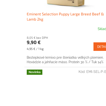
t
o
v
Eminent Selection Puppy Large Breed Beef &
Lamb 2kg
Skla
8,05 € bez DPH
9,90 €
DETAI
Jednotková
4,95 € / 1 kg
cena:
Bezlepkové krmivo pre šteniatka veľkých plemien.
Hovädzie a jahňacie mäso. Proteín 30 % / Tuk 14
Kód:
EMI-SEL-P-
Novinka