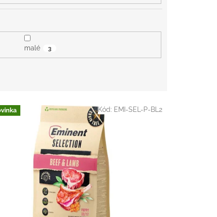
malé
3
Kód:
EMI-SEL-P-BL2
vinka