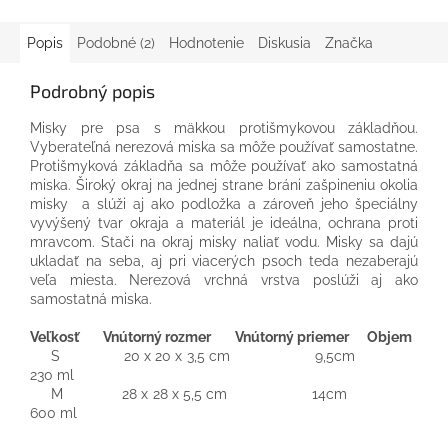
Popis
Podobné (2)
Hodnotenie
Diskusia
Značka
Podrobný popis
Misky pre psa s mäkkou protišmykovou základňou.
Vyberateľná nerezová miska sa môže používať samostatne.
Protišmyková základňa sa môže používať ako samostatná
miska. Široký okraj na jednej strane bráni zašpineniu okolia
misky a slúži aj ako podložka a zároveň jeho špeciálny
vyvýšený tvar okraja a materiál je ideálna, ochrana proti
mravcom. Stači na okraj misky naliať vodu. Misky sa dajú
ukladať na seba, aj pri viacerých psoch teda nezaberajú
veľa miesta. Nerezová vrchná vrstva poslúži aj ako
samostatná miska.
Veľkosť Vnútorný rozmer Vnútorný priemer Objem
S 20 x 20 x 3,5 cm 9,5cm
230 ml
M 28 x 28 x 5,5 cm 14cm
600 ml