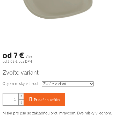
od
7 €
/ ks
od
5,69 €
bez DPH
Jednotková
Zvoľte variant
cena:
Objem misky v litroch
Pridať do košíka
Miska pre psa so základňou proti mravcom. Dve misky v jednom.