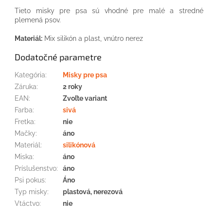
Tieto misky pre psa sú vhodné pre malé a stredné
plemená psov.
Materiál:
Mix silikón a plast, vnútro nerez
Dodatočné parametre
Kategória
:
Misky pre psa
Záruka
:
2 roky
EAN
:
Zvoľte variant
Farba
:
sivá
Fretka
:
nie
Mačky
:
áno
Materiál
:
silikónová
Miska
:
áno
Príslušenstvo
:
áno
Psi pokus
:
Áno
Typ misky
:
plastová, nerezová
Vtáctvo
:
nie