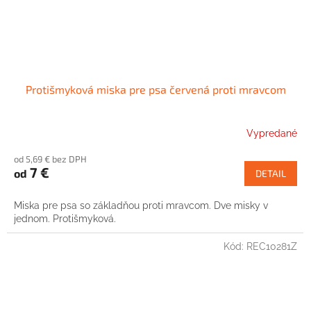
Protišmyková miska pre psa červená proti mravcom
Vypredané
od 5,69 € bez DPH
7 €
od
DETAIL
Miska pre psa so základňou proti mravcom. Dve misky v
jednom. Protišmyková.
Kód:
REC10281Z