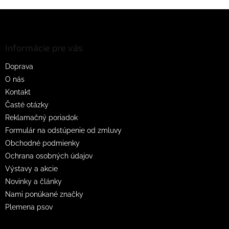
Z
á
p
ä
Informácie pre vás
t
Doprava
i
O nás
e
Kontakt
Časté otázky
Reklamačný poriadok
Formulár na odstúpenie od zmluvy
Obchodné podmienky
Ochrana osobných údajov
Výstavy a akcie
Novinky a články
Nami ponúkané značky
Plemena psov