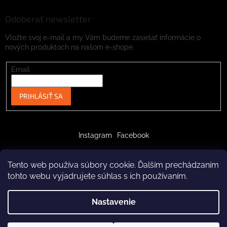
Odoberať newsletter
Vložte svoj e-mail a my Vám budeme zasielať informácie o
nových produktoch na našom e-shope.
Email
PRIHLÁSIŤ SA
Instagram
Facebook
Tento web používa súbory cookie. Ďalším prechádzaním
tohto webu vyjadrujete súhlas s ich používaním.
Vytvoril Shoptet
Nastavenie
Copyright 2026
crazypaws.eu
. Všetky práva vyhradené.
Upraviť nastavenie cookies