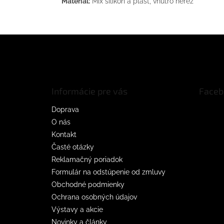
Materiál:
Mix silikón a plast, vnútro nerez
Z
á
p
ä
t
Informácie pre vás
Faceb
i
e
Doprava
O nás
Kontakt
Časté otázky
Reklamačný poriadok
Formulár na odstúpenie od zmluvy
Obchodné podmienky
Ochrana osobných údajov
Výstavy a akcie
Novinky a články