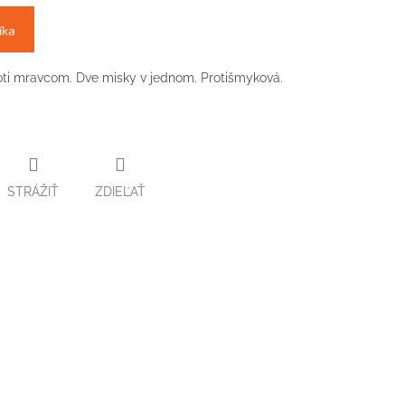
íka
oti mravcom. Dve misky v jednom. Protišmyková.
STRÁŽIŤ
ZDIEĽAŤ