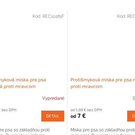
Kód:
REC10281F
Kód:
REC
myková miska pre psa
Protišmyková miska pre psa
á proti mravcom
proti mravcom
Vypredané
S
€ bez DPH
od 5,69 € bez DPH
€
7 €
od
DETAIL
D
re psa so základňou proti
Miska pre psa so základňou prot