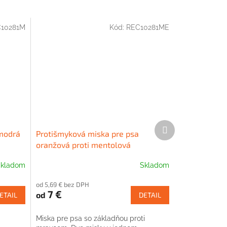
10281M
Kód:
REC10281ME
Ďalší
 modrá
Protišmyková miska pre psa
produkt
oranžová proti mentolová
kladom
Skladom
od 5,69 € bez DPH
7 €
od
ETAIL
DETAIL
i
Miska pre psa so základňou proti