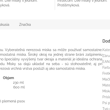
m. Dve misky v jednom.
mravcom. Dve misky v jednom.
yková.
Protišmyková.
skusia
Značka
Dod
u. Vyberateľná nerezová miska sa môže používať samostatne.
Kate
ostatná miska. Široký okraj na jednej strane bráni zašpineniu
Záru
ho špeciálny vyvýšený tvar okraja a materiál je ideálna ochrana
EAN
odu. Misky sa dajú ukladať na seba - sú stohovateľné, aj pri
Farb
ezová vrchná vrstva poslúži aj ako samostatná miska.
Fret
r Objem
Mač
m 230 ml
Mate
m 600 ml
Misk
Prís
é plemená psov.
Psi 
Typ 