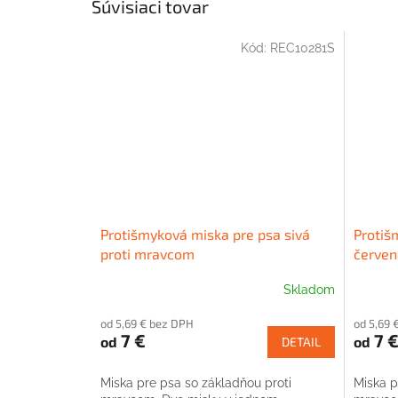
Súvisiaci tovar
Kód:
REC10281S
Protišmyková miska pre psa sivá
Protiš
proti mravcom
červen
Skladom
od 5,69 € bez DPH
od 5,69 
7 €
7 
od
od
DETAIL
Miska pre psa so základňou proti
Miska p