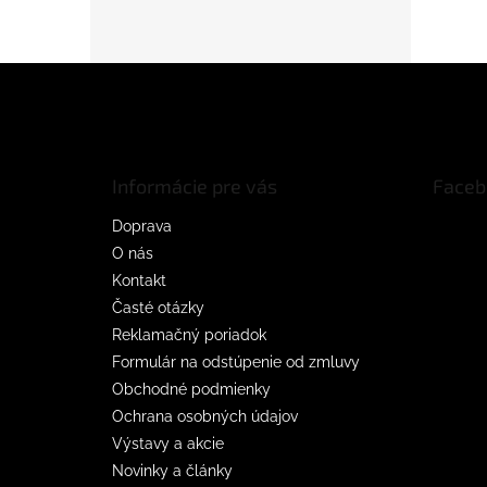
Z
á
p
ä
t
Informácie pre vás
Faceb
i
e
Doprava
O nás
Kontakt
Časté otázky
Reklamačný poriadok
Formulár na odstúpenie od zmluvy
Obchodné podmienky
Ochrana osobných údajov
Výstavy a akcie
Novinky a články