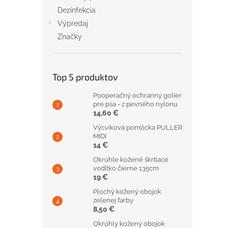
Dezinfekcia
Výpredaj
Značky
Top 5 produktov
Pooperačný ochranný golier
pre psa - z pevného nylonu
14,60 €
Výcviková pomôcka PULLER
MIDI
14 €
Okrúhle kožené škrtiace
vodítko čierne 135cm
19 €
Plochý kožený obojok
zelenej farby
8,50 €
Okrúhly kožený obojok