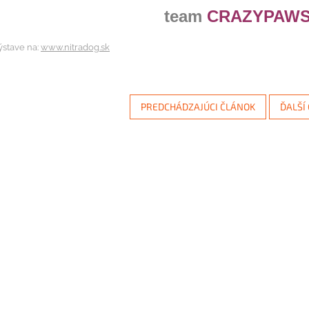
team
CRAZYPAW
ýstave na:
www.nitradog.sk
PREDCHÁDZAJÚCI ČLÁNOK
ĎALŠÍ