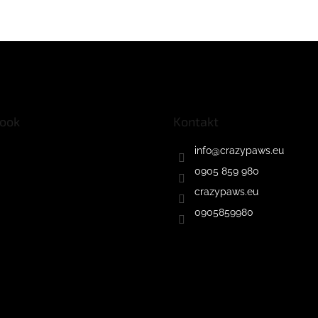
ook
Kontakt
info
@
crazypaws.eu
0905 859 980
crazypaws.eu
0905859980