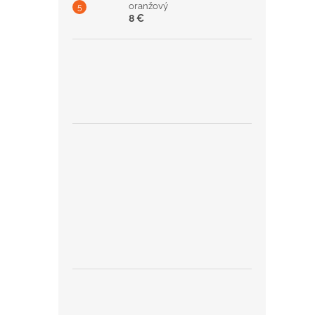
oranžový
8 €