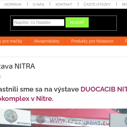
DOPRAVA
O NÁS
KONTAKT
ČASTÉ OTÁZKY
RE
HĽADAŤ
y pre mačky
Akvaprodukty
Produkty pre hlodavce
P
tava NITRA
6
stnili sme sa na výstave
DUOCACIB NIT
komplex v Nitre.