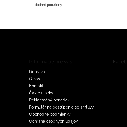
dodaní porušený.
Z
á
p
ä
t
Informácie pre vás
Faceb
i
e
Doprava
O nás
Kontakt
Časté otázky
Reklamačný poriadok
Formulár na odstúpenie od zmluvy
Obchodné podmienky
Ochrana osobných údajov