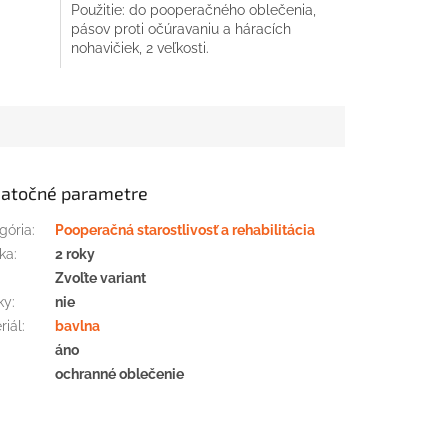
Použitie: do pooperačného oblečenia,
pásov proti očúravaniu a háracích
nohavičiek, 2 veľkosti.
atočné parametre
gória
:
Pooperačná starostlivosť a rehabilitácia
ka
:
2 roky
:
Zvoľte variant
ky
:
nie
riál
:
bavlna
áno
ochranné oblečenie