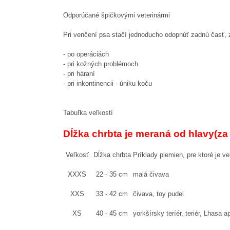
Odporúčané špičkovými veterinármi
Pri venčení psa stačí jednoducho odopnúť zadnú časť, z
- po operáciách
- pri kožných problémoch
- pri háraní
- pri inkontinencii - úniku koču
Tabuľka veľkostí
Dĺžka chrbta je meraná od hlavy(za
Veľkosť
Dĺžka chrbta
Príklady plemien, pre ktoré je v
XXXS
22 - 35 cm
malá čivava
XXS
33 - 42 cm
čivava, toy pudel
XS
40 - 45 cm
yorkšírsky teríér, teriér, Lhasa a