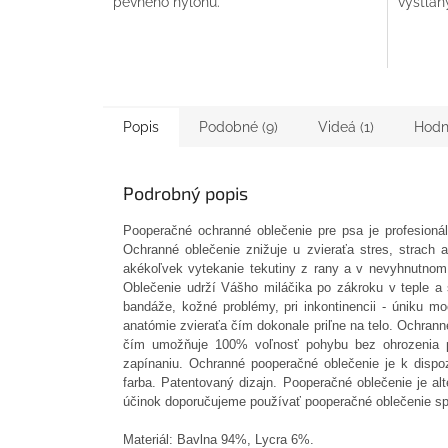
pevného nylonu.
vystlaný
hviezdičiek.
Popis
Podobné (9)
Videá (1)
Hodno
Podrobný popis
Pooperačné ochranné oblečenie pre psa je profesionál
Ochranné oblečenie znižuje u zvieraťa stres, strach 
akékoľvek vytekanie tekutiny z rany a v nevyhnutnom 
Oblečenie udrží Vášho miláčika po zákroku v teple a
bandáže, kožné problémy, pri
inkontinencii - úniku m
anatómie zvieraťa čím dokonale priľne na telo. Ochranné
čím umožňuje 100% voľnosť pohybu bez ohrozenia pe
zapínaniu. Ochranné pooperačné oblečenie je k dispo
farba. Patentovaný dizajn. Pooperačné oblečenie je a
účinok doporučujeme používať pooperačné oblečenie sp
Materiál: Bavlna 94%, Lycra 6%.