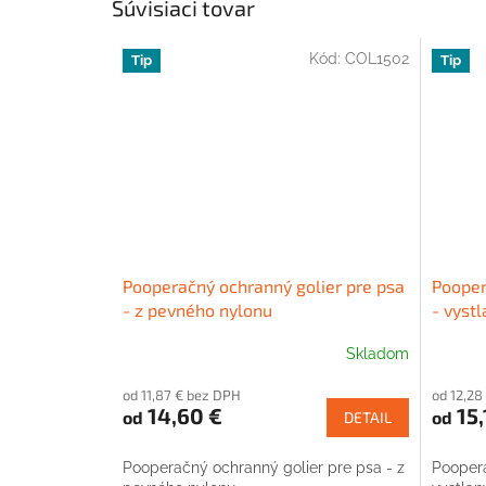
Súvisiaci tovar
Kód:
COL1502
Tip
Tip
Pooperačný ochranný golier pre psa
Pooper
- z pevného nylonu
- vystl
Skladom
Priemerné
hodnotenie
od 11,87 € bez DPH
od 12,28
produktu
14,60 €
15,
od
od
DETAIL
je
4,0
z
Pooperačný ochranný golier pre psa - z
Poopera
5