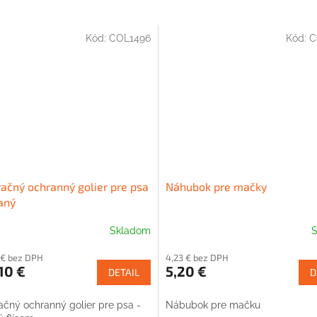
Kód:
COL1496
Kód:
C
ačný ochranný golier pre psa
Náhubok pre mačky
aný
Skladom
S
 € bez DPH
4,23 € bez DPH
10 €
5,20 €
DETAIL
D
čný ochranný golier pre psa -
Nábubok pre mačku