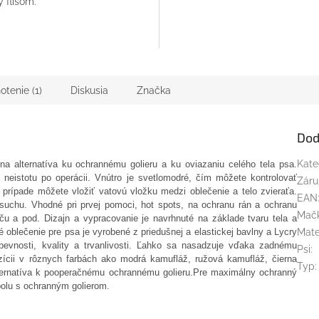
 flísom.
tenie (1)
Diskusia
Značka
Dod
Kate
na alternatíva ku ochrannému golieru a ku oviazaniu celého tela psa.
a neistotu po operácii. Vnútro je svetlomodré, čím môžete kontrolovať
Záru
prípade môžete vložiť vatovú vložku medzi oblečenie a telo zvieraťa.
EAN
 suchu.
Vhodné pri
prvej pomoci, hot spots, na ochranu rán a ochranu
Mač
oču
a
pod. Dizajn a vypracovanie je navrhnuté na základe tvaru tela a
 oblečenie pre psa je vyrobené z priedušnej a elastickej bavlny a Lycry
Mate
vnosti, kvality a trvanlivosti. Ľahko sa nasadzuje vďaka zadnému
Psi
:
zícii v rôznych farbách ako modrá kamufláž, ružová kamufláž, čierna
Typ
:
lternatíva k pooperačnému ochrannému golieru.Pre maximálny ochranný
olu s ochranným golierom.