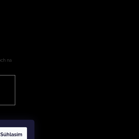
och na
Súhlasím