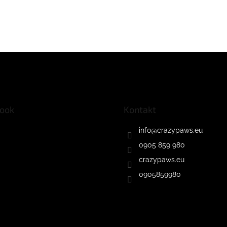
ook
Kontakt
info
@
crazypaws.eu
0905 859 980
crazypaws.eu
0905859980