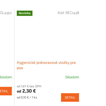
OL4350
Kód:
REC1438
Novinka
Hygienické jednorazové vložky pre
psa
kladom
Skladom
od 1,87 € bez DPH
2,30 €
od
ETAIL
Jednotková
od 0,10 € / 1 ks
DETAIL
cena: