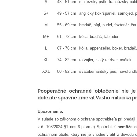
S
43 - 51 cm
maltézsky psík, francúzsky buld
S+
49 - 57 cm
anglický kokršpaniel, samojed, 
M
55 - 69 cm
bradáč, bígl, pudel, foxteriér, ča
M+
61 - 72 cm
kólia, bradáč, labrador
L
67 - 76 cm
kólia, appenzeller, boxer, bradáč
XL
74 - 82 cm
rotvajler, zlatý retríver, ovčiak
XXL
80 - 92 cm
svätobernardský pes, novofundl
Pooperačné ochranné oblečenie nie je
dôležité správne zmerať Vášho miláčika 
Upozornenie:
V súlade so zákonom o ochrane spotrebiteľa pri predaji
z.č. 108/2024 §1 ods.6 písm.e) Spotrebiteľ
nemôže od
ochrannom obale, ktorý nie je vhodné vrátiť z dôvodu