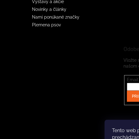
Výstavy a akcie
Novinky a články
Nami ponúkané značky
Plemena psov
Odobe
Vložte 
našom 
Email
PRI
Tento web p
prechádzaní