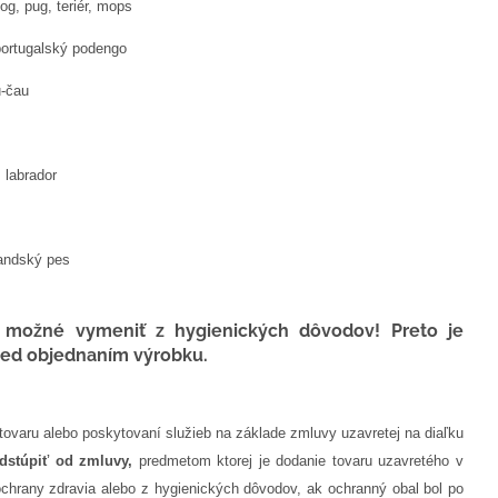
og, pug, teriér, mops
portugalský podengo
u-čau
, labrador
andský pes
 možné vymeniť z hygienických dôvodov! Preto je
pred objednaním výrobku.
 tovaru alebo poskytovaní služieb na základe zmluvy uzavretej na diaľku
stúpiť od zmluvy,
predmetom ktorej je dodanie tovaru uzavretého v
 ochrany
zdravia alebo z hygienických dôvodov, ak ochranný obal bol po