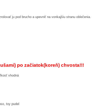
rolovať ju pod brucho a upevniť na vonkajšiu stranu oblečenia.
 ušami) po začiatok(koreň) chvosta!!!
eľkosť vhodná
pso, toy pudel