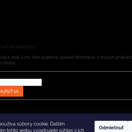
rať newsletter
svoj e-mail a my Vám budeme zasielať informácie o nových produkt
e-shope.
HLÁSIŤ SA
Instagram
Facebook
oužíva súbory cookie. Ďalším
Odmietnuť
m tohto webu vyjadrujete súhlas s ich