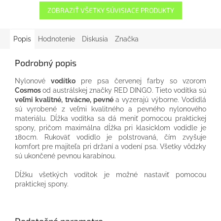
ZOBRAZIŤ VŠETKY SÚVISIACE PRODUKTY
Popis
Hodnotenie
Diskusia
Značka
Podrobný popis
Nylonové
vodítko
pre psa červenej farby so vzorom
Cosmos
od austrálskej značky RED DINGO. Tieto vodítka sú
veľmi kvalitné, trvácne, pevné
a vyzerajú výborne. Vodidlá
sú vyrobené z veľmi kvalitného a pevného nylonového
materiálu. Dĺžka vodítka sa dá meniť pomocou praktickej
spony, pričom maximálna dĺžka pri klasicklom vodidle je
180cm. Rukoväť vodidlo je polstrovaná, čím zvyšuje
komfort pre majiteľa
pri držaní a vodení psa.
Všetky vôdzky
sú ukončené pevnou karabínou.
Dĺžku všetkých vodítok je možné nastaviť pomocou
praktickej spony.
Dodatočné parametre