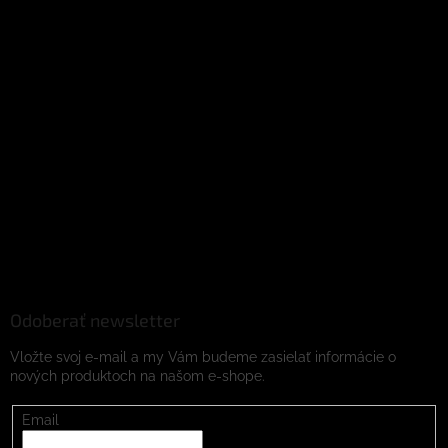
Odoberať newsletter
Vložte svoj e-mail a my Vám budeme zasielať informácie o
nových produktoch na našom e-shope.
Email