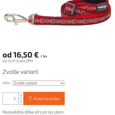
od
16,50 €
/ ks
od
13,41 €
bez DPH
Jednotková
Zvoľte variant
cena:
šírka
Pridať do košíka
Nastaviteľná dĺžka od 1,1m do 1,80m.