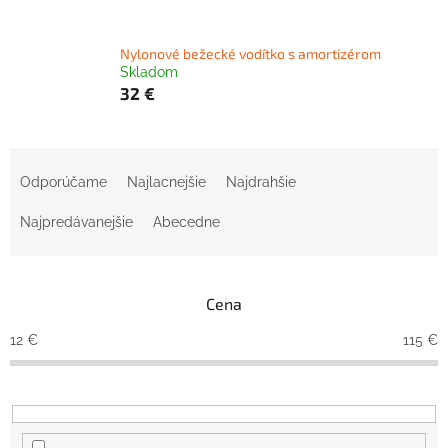
Nylonové bežecké vodítko s amortizérom
Skladom
32 €
R
a
Odporúčame
Najlacnejšie
Najdrahšie
d
e
Najpredávanejšie
Abecedne
n
i
e
Cena
p
r
12
€
115
€
o
d
u
k
t