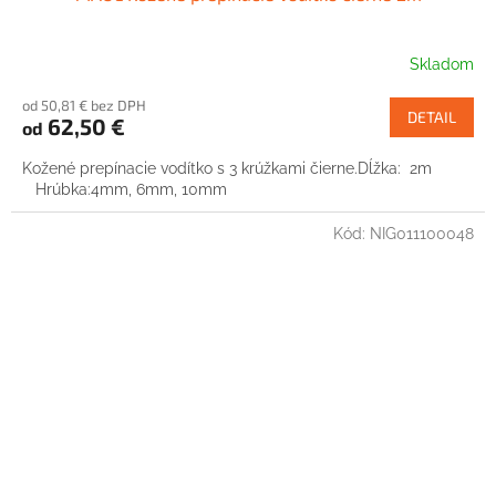
Skladom
od 50,81 € bez DPH
DETAIL
62,50 €
od
Kožené prepínacie vodítko s 3 krúžkami čierne.Dĺžka: 2m
Hrúbka:4mm, 6mm, 10mm
Kód:
NIG011100048