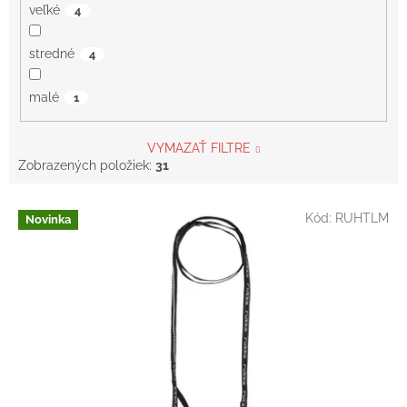
veľké
4
stredné
4
malé
1
VYMAZAŤ FILTRE
Zobrazených položiek:
31
V
Kód:
RUHTLM
Novinka
ý
p
i
s
p
r
o
d
u