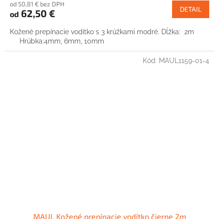
od 50,81 € bez DPH
DETAIL
62,50 €
od
Kožené prepínacie vodítko s 3 krúžkami modré. Dĺžka: 2m
Hrúbka:4mm, 6mm, 10mm
Kód:
MAUL1159-01-4
MAUL Kožené prepínacie vodítko čierne 2m