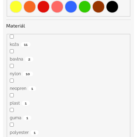
Materiál
koža
11
bavlna
2
nylon
10
neopren
1
plast
1
guma
1
polyester
1