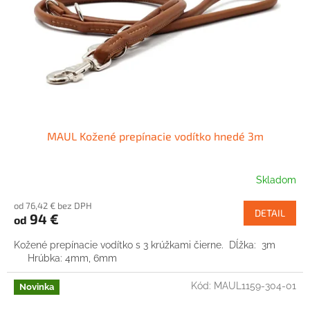
MAUL Kožené prepínacie vodítko hnedé 3m
Skladom
od 76,42 € bez DPH
DETAIL
94 €
od
Kožené prepínacie vodítko s 3 krúžkami čierne. Dĺžka: 3m
Hrúbka: 4mm, 6mm
Kód:
MAUL1159-304-01
Novinka