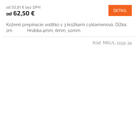
od 50,81 € bez DPH
DETAIL
62,50 €
od
Kožené prepínacie vodítko s 3 krúžkami cyklamenová. Dĺžka:
2m Hrúbka:4mm, 6mm, 10mm
Kód:
MAUL-1159-34