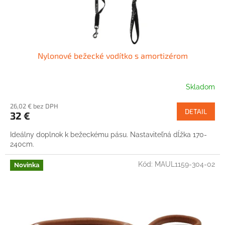
k
t
o
v
Nylonové bežecké vodítko s amortizérom
Skladom
26,02 € bez DPH
DETAIL
32 €
Ideálny doplnok k bežeckému pásu. Nastaviteľná dĺžka 170-
240cm.
Kód:
MAUL1159-304-02
Novinka