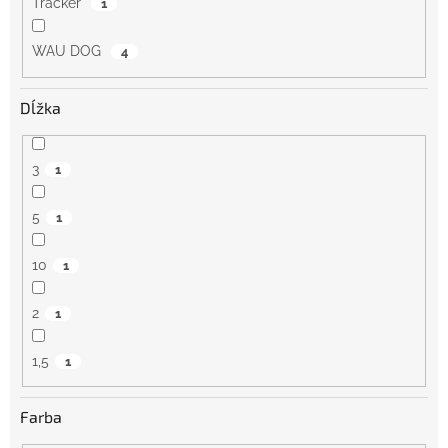
Tracker
1
WAU DOG
4
Dĺžka
3
1
5
1
10
1
2
1
1,5
1
Farba