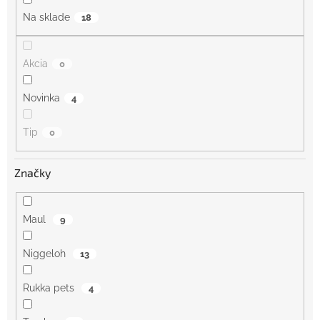
o
Na sklade
18
v
Akcia
0
Novinka
4
Tip
0
Značky
Maul
9
Niggeloh
13
Rukka pets
4