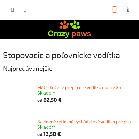
Prejsť
NÁKUP
na
obsah
KOŠÍK
Stopovacie a poľovnícke vodítka
Najpredávanejšie
MAUL Kožené prepínacie vodítko modré 2m
Skladom
62,50 €
od
Bavlnené reflexné vychádzkové vodítko pre psa
Skladom
12,50 €
od