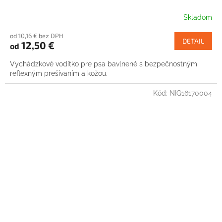
Skladom
od 10,16 € bez DPH
DETAIL
12,50 €
od
Vychádzkové vodítko pre psa bavlnené s bezpečnostným
reflexným prešívaním a kožou.
Kód:
NIG16170004