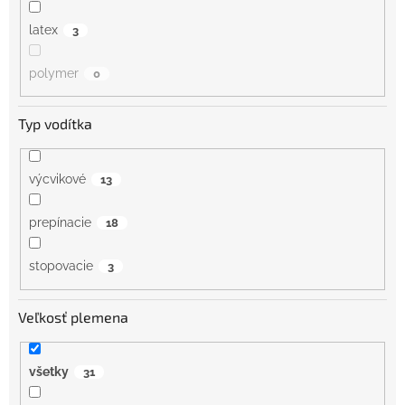
latex
3
polymer
0
Typ vodítka
výcvikové
13
prepínacie
18
stopovacie
3
Veľkosť plemena
všetky
31