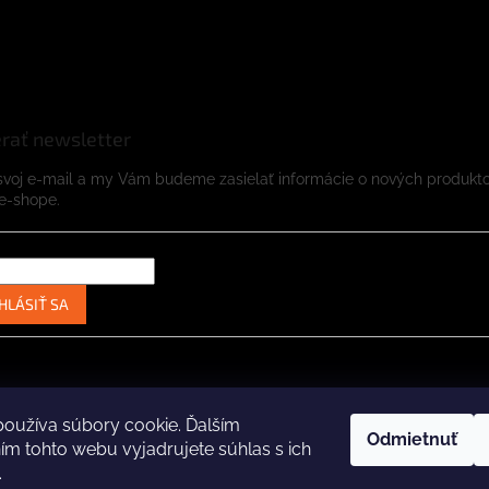
rať newsletter
svoj e-mail a my Vám budeme zasielať informácie o nových produkt
e-shope.
HLÁSIŤ SA
Instagram
Facebook
oužíva súbory cookie. Ďalším
Odmietnuť
m tohto webu vyjadrujete súhlas s ich
.