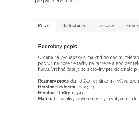
pre psa alebo mačku
Popis
Hodnotenie
Diskusia
Značk
Podrobný popis
Určené na vychádzky s malými domácimi zvieratam
popruh na nosenie tašky na ramene alebo cez telo
hlavu. Vrchná časť je zo sieťoviny pre dokonalé p
Rozmery produktu :
dĺžka: 33, šírka: 15, výška 27c
Hmotnosť zvieraťa:
max 3kg
Hmotnosť tašky:
0,3kg
Materiál:
Trvanlivý, poveternostným vplyvom odo