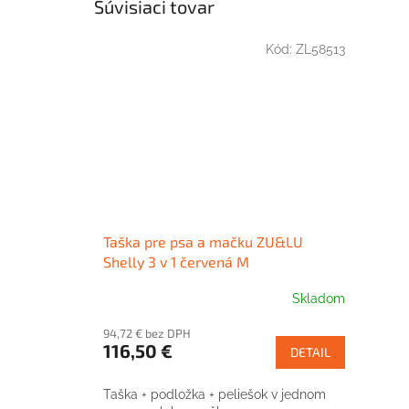
Súvisiaci tovar
Kód:
ZL58513
Taška pre psa a mačku ZU&LU
Shelly 3 v 1 červená M
Skladom
94,72 € bez DPH
116,50 €
DETAIL
Taška + podložka + peliešok v jednom