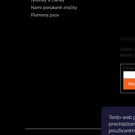
Nami ponúkané značky
Plemena psov
Odobe
Vložte 
našom 
Email
PRI
Tento web p
prechádzaní
používaním