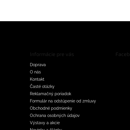
Z
á
p
ä
t
Informácie pre vás
Faceb
i
e
Doprava
O nás
Kontakt
Časté otázky
Reklamačný poriadok
Formulár na odstúpenie od zmluvy
Obchodné podmienky
Ochrana osobných údajov
Výstavy a akcie
Novinky a články