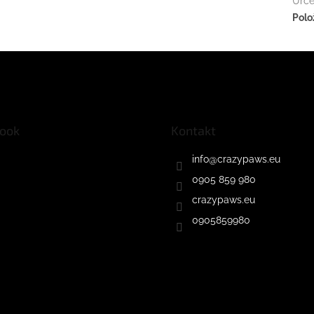
Urče
Polo
ook
Kontakt
info
@
crazypaws.eu
0905 859 980
crazypaws.eu
0905859980