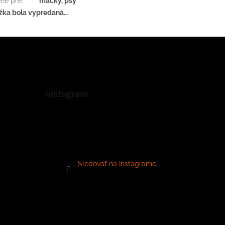
né pre
:
mačky, psy
žka bola vypredaná…
Instagram
Sledovať na Instagrame