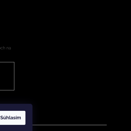
och na
Súhlasím