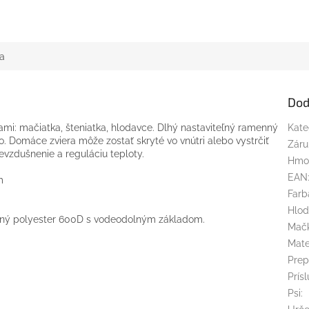
a
Dod
i: mačiatka, šteniatka, hlodavce. Dlhý nastaviteľný ramenný
Kate
. Domáce zviera môže zostať skryté vo vnútri alebo vystrčiť
Záru
revzdušnenie a reguláciu teploty.
Hmo
EAN
m
Farb
Hlod
lný polyester 600D s vodeodolným základom.
Mač
Mate
Prep
Prís
Psi
: