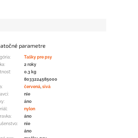
atočné parametre
gória
:
Tašky pre psy
ka
:
2 roky
tnosť
:
0.3 kg
:
8033224585000
a
:
červená
,
sivá
avci
:
nie
ky
:
áno
riál
:
nylon
ravka
:
áno
lušenstvo
:
nie
áno