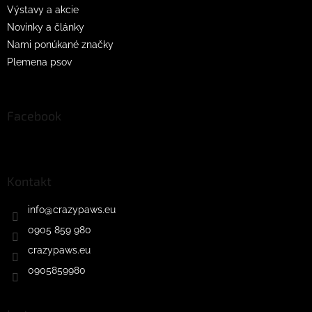
Výstavy a akcie
Novinky a články
Nami ponúkané značky
Plemena psov
Facebook
Kontakt
info
@
crazypaws.eu
0905 859 980
crazypaws.eu
0905859980