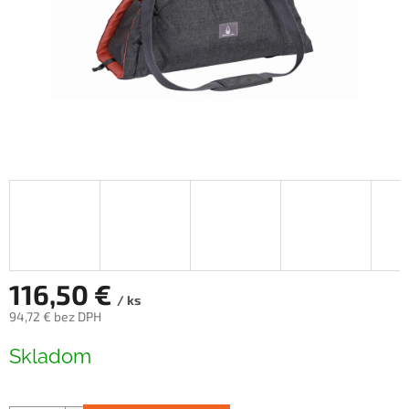
116,50 €
/ ks
94,72 € bez DPH
Jednotková
Skladom
cena: