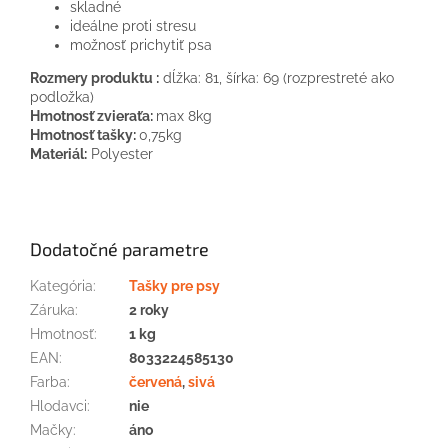
skladné
ideálne proti stresu
možnosť prichytiť psa
Rozmery produktu :
dĺžka: 81, šírka: 69 (rozprestreté ako
podložka)
Hmotnosť zvieraťa:
max 8kg
Hmotnosť tašky:
0,75kg
Materiál:
Polyester
Dodatočné parametre
Kategória
:
Tašky pre psy
Záruka
:
2 roky
Hmotnosť
:
1 kg
EAN
:
8033224585130
Farba
:
červená
,
sivá
Hlodavci
:
nie
Mačky
:
áno