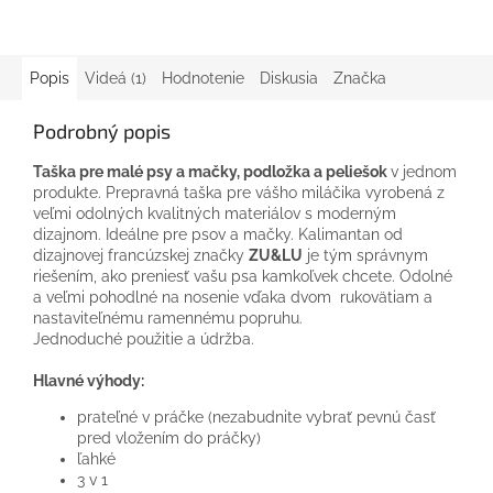
Popis
Videá (1)
Hodnotenie
Diskusia
Značka
Podrobný popis
Taška pre malé psy a mačky, podložka a peliešok
v jednom
produkte. Prepravná taška pre vášho miláčika vyrobená z
veľmi odolných kvalitných materiálov s moderným
dizajnom. Ideálne pre psov a mačky. Kalimantan od
dizajnovej francúzskej značky
ZU&LU
je tým správnym
riešením, ako preniesť vašu psa kamkoľvek chcete. Odolné
a veľmi pohodlné na nosenie vďaka dvom rukovätiam a
nastaviteľnému ramennému popruhu.
Jednoduché použitie a údržba.
Hlavné výhody:
prateľné v práčke (nezabudnite vybrať pevnú časť
pred vložením do práčky)
ľahké
3 v 1