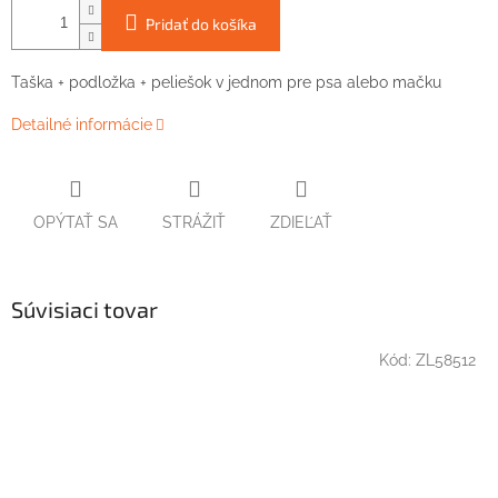
Pridať do košíka
Taška + podložka + peliešok v jednom pre psa alebo mačku
Detailné informácie
OPÝTAŤ SA
STRÁŽIŤ
ZDIEĽAŤ
Súvisiaci tovar
Kód:
ZL58512