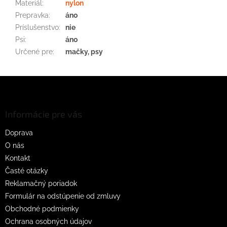
Materiál
:
nylon
Prepravka
:
áno
Príslušenstvo
:
nie
Psi
:
áno
Určené pre
:
mačky, psy
Z
á
p
ä
Informácie pre vás
t
Doprava
i
O nás
e
Kontakt
Časté otázky
Reklamačný poriadok
Formulár na odstúpenie od zmluvy
Obchodné podmienky
Ochrana osobných údajov