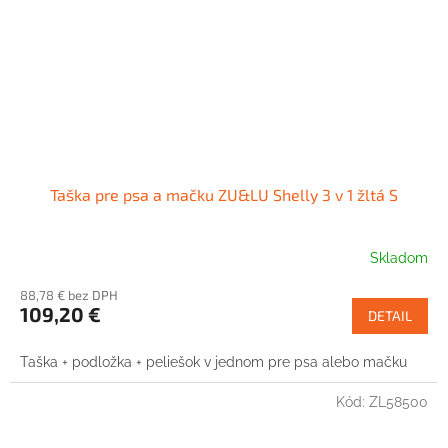
Taška pre psa a mačku ZU&LU Shelly 3 v 1 žltá S
Skladom
88,78 € bez DPH
109,20 €
DETAIL
Taška + podložka + peliešok v jednom pre psa alebo mačku
Kód:
ZL58500