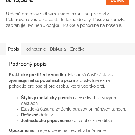
Určené pre psov s dlhým krkom, napríklad pre chrty.
Polstrovaná vnútorná časť. Reflexné detaily. Posuvná zarážka
zabraňuje uvoľneniu obojka. Mäkké a pohodlné na nosenie.
Popis
Hodnotenie
Diskusia
Značka
Podrobný popis
Praktické predĺženie vodítka.
Elastická časť nástavca
zjemňuje náhle potiahnutie psom
a poskytuje extra
pohodlie pre psa aj pre osobu, ktorá vodítko drží.
Štýlový metalický povrch
na všetkých kovových
častiach.
Elastická časť na zníženie otrasov pri náhlych ťahoch.
Reflexné
detaily.
Jednoduché pripevnenie
na karabínku vodítka
Upozornenie:
nie je určené na nepretržité ťahanie.