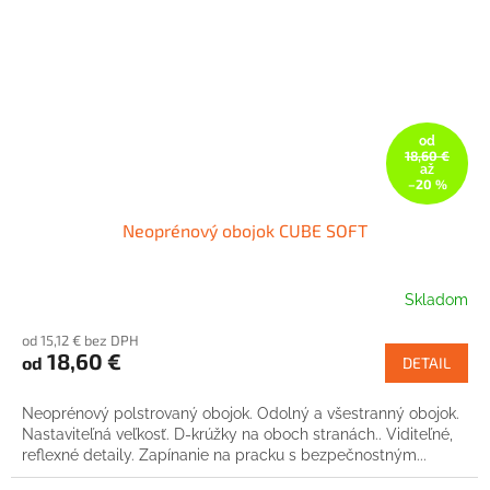
od
18,60 €
až
–20 %
Neoprénový obojok CUBE SOFT
Skladom
od 15,12 € bez DPH
18,60 €
od
DETAIL
Neoprénový polstrovaný obojok. Odolný a všestranný obojok.
Nastaviteľná veľkosť. D-krúžky na oboch stranách.. Viditeľné,
reflexné detaily. Zapínanie na pracku s bezpečnostným...