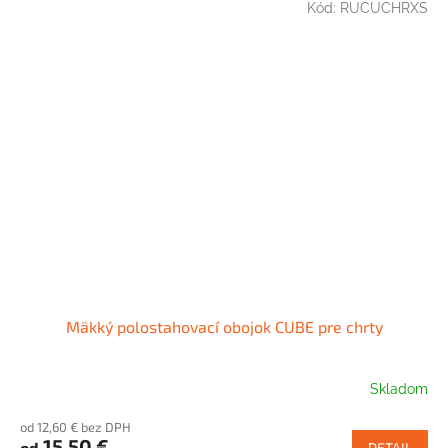
Kód:
RUCUCHRXS
Mäkký polostahovací obojok CUBE pre chrty
Skladom
od 12,60 € bez DPH
15,50 €
od
DETAIL