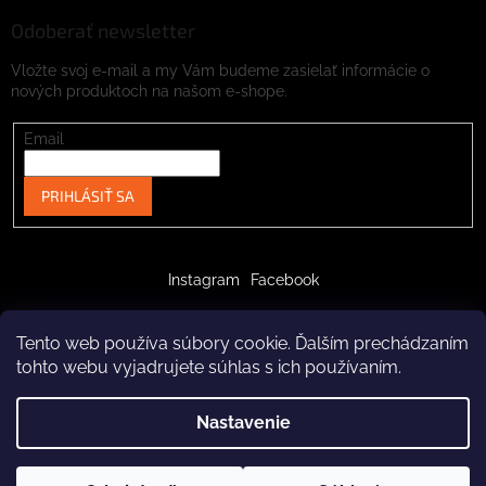
Odoberať newsletter
Vložte svoj e-mail a my Vám budeme zasielať informácie o
nových produktoch na našom e-shope.
Email
PRIHLÁSIŤ SA
Instagram
Facebook
Tento web používa súbory cookie. Ďalším prechádzaním
tohto webu vyjadrujete súhlas s ich používaním.
Vytvoril Shoptet
Nastavenie
Copyright 2026
crazypaws.eu
. Všetky práva vyhradené.
Upraviť nastavenie cookies