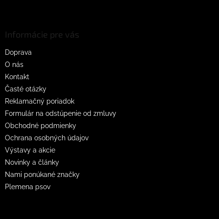
Z
á
p
ä
Informácie pre vás
t
Doprava
i
O nás
e
Kontakt
Časté otázky
Reklamačný poriadok
Formulár na odstúpenie od zmluvy
Obchodné podmienky
Ochrana osobných údajov
Výstavy a akcie
Novinky a články
Nami ponúkané značky
Plemena psov