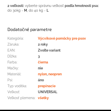
2 veľkosti:
vyberte správnu veľkosť
podľa hmotnosti psa:
do 30kg -
M
, do 40 kg -
L
Dodatočné parametre
Kategória
:
Výcvikové pomôcky pre psov
Záruka
:
2 roky
EAN
:
Zvoľte variant
Dĺžka
:
3
Farba
:
čierna
Mačky
:
nie
Materiál
:
nylon
,
neopren
Psi
:
áno
Typ vodítka
:
prepínacie
Veľkosť
:
UNIVERSAL
Veľkosť plemena
:
všetky