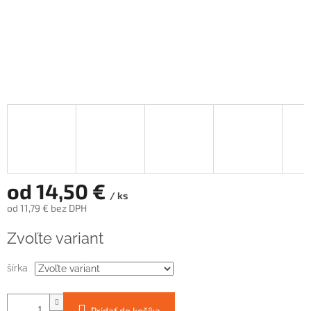
od
14,50 €
/ ks
od
11,79 €
bez DPH
Jednotková
Zvoľte variant
cena:
šírka
Pridať do košíka