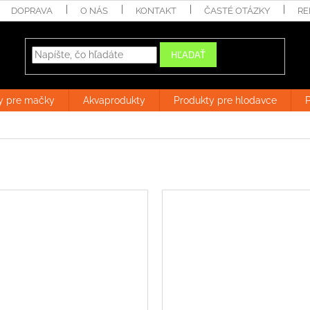
DOPRAVA
O NÁS
KONTAKT
ČASTÉ OTÁZKY
RE
HĽADAŤ
y pre mačky
Akvaprodukty
Produkty pre hlodavce
P