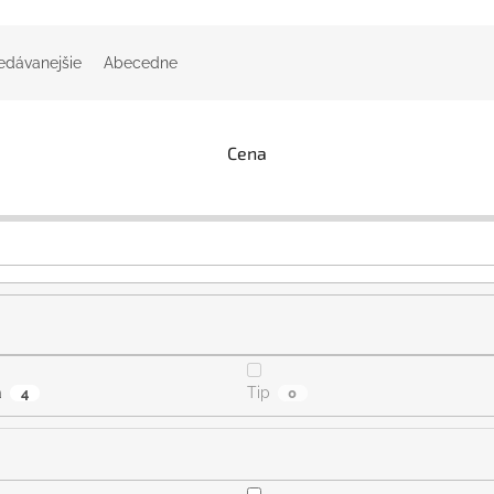
edávanejšie
Abecedne
Cena
a
Tip
4
0