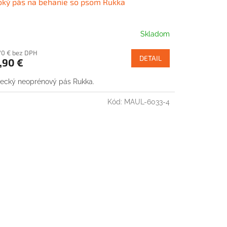
oký pás na behanie so psom Rukka
Skladom
70 € bez DPH
DETAIL
,90 €
ecký neoprénový pás Rukka.
Kód:
MAUL-6033-4