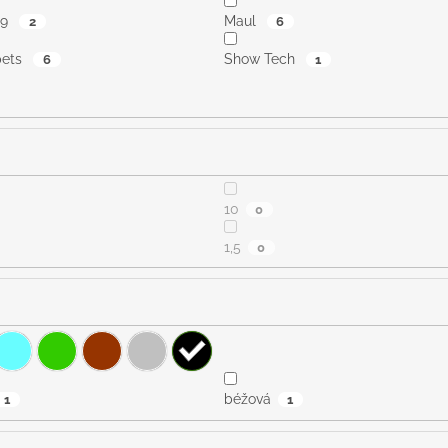
K9
Maul
2
6
pets
Show Tech
6
1
10
0
1,5
0
béžová
1
1