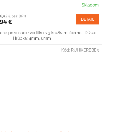
Skladom
76,42 € bez DPH
DETAIL
94 €
ené prepínacie vodítko s 3 krúžkami čierne. Dĺžka:
 Hrúbka: 4mm, 6mm
Kód:
RUHIKERBBE3