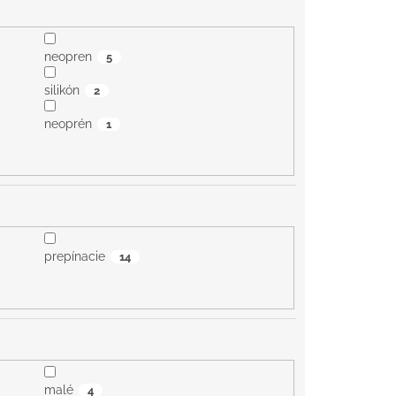
neopren
5
silikón
2
neoprén
1
prepínacie
14
malé
4