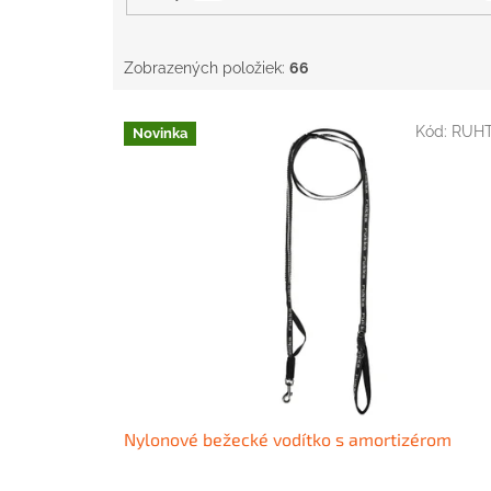
Zobrazených položiek:
66
V
Kód:
RUH
Novinka
ý
p
i
s
p
r
o
d
u
k
t
o
v
Nylonové bežecké vodítko s amortizérom