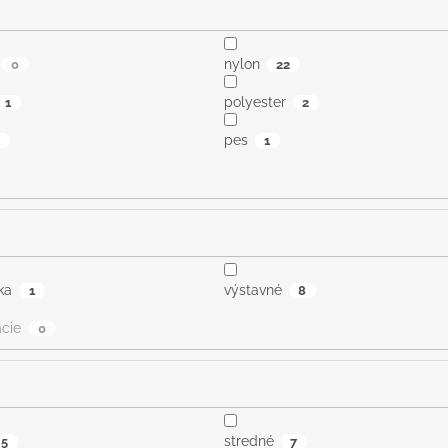
nylon
0
22
polyester
1
2
pes
1
ka
výstavné
1
8
acie
0
stredné
5
7