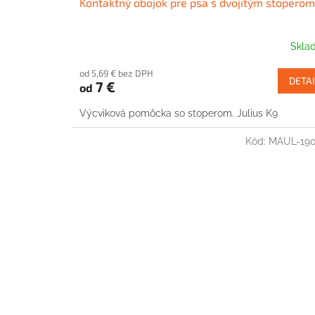
Kontaktný obojok pre psa s dvojitým stoperom
Skla
od 5,69 € bez DPH
DETAI
7 €
od
Výcviková pomôcka so stoperom. Julius K9
Kód:
MAUL-190