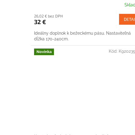
Skla
26,02 € bez DPH
DETAI
32 €
Ideálny doplnok k bežeckému pásu. Nastaviteľná
dĺžka 170-240cm.
Kód:
K92023
Novinka