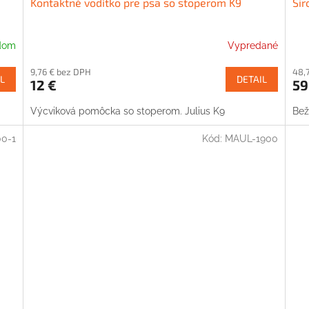
Kontaktné vodítko pre psa so stoperom K9
Šir
dom
Vypredané
9,76 € bez DPH
48,
L
DETAIL
12 €
59
Výcviková pomôcka so stoperom. Julius K9
Bež
0-1
Kód:
MAUL-1900