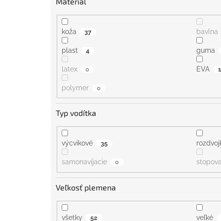
Materiál
koža
bavlna
37
plast
guma
4
latex
EVA
0
1
polymer
0
Typ vodítka
výcvikové
rozdvoj
35
samonavíjacie
stopov
0
Veľkosť plemena
všetky
veľké
52