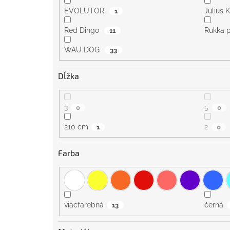
EVOLUTOR
Julius 
1
Red Dingo
Rukka 
11
WAU DOG
33
Dĺžka
3
5
0
0
210 cm
2
1
0
Farba
viacfarebná
černá
13