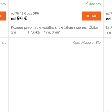
dom
Skladom
od 76,42 € bez DPH
od 
L
DETAIL
94 €
od
od
Kožené prepínacie vodítko s 3 krúžkami čierne. Dĺžka:
Kož
3m Hrúbka: 4mm, 6mm
3m
5-45
Kód:
JK20235-KO