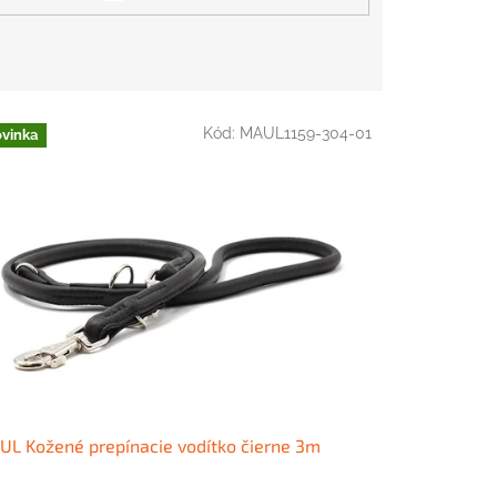
Kód:
MAUL1159-304-01
vinka
L Kožené prepínacie vodítko čierne 3m