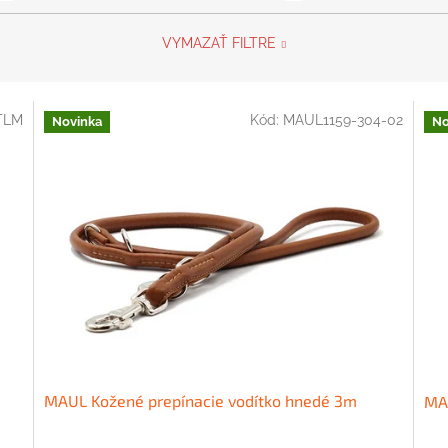
VYMAZAŤ FILTRE
TLM
Kód:
MAUL1159-304-02
Novinka
No
MAUL Kožené prepínacie vodítko hnedé 3m
MAU