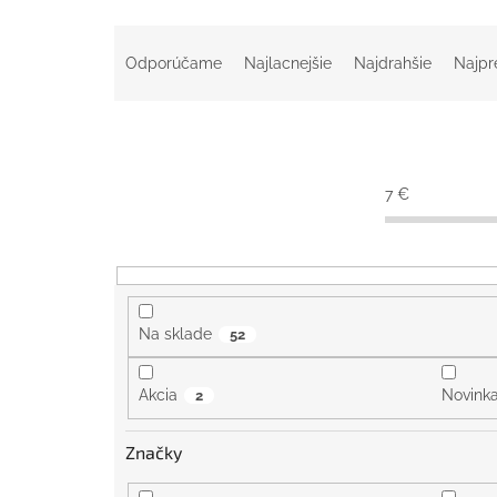
R
a
Odporúčame
Najlacnejšie
Najdrahšie
Najpr
d
e
n
i
e
7
€
p
r
o
d
u
k
Na sklade
52
t
o
Akcia
Novink
2
v
Značky