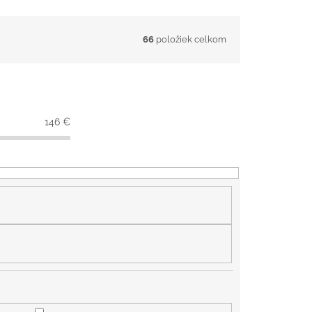
66
položiek celkom
146
€