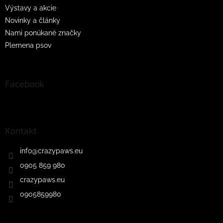
Výstavy a akcie
Novinky a články
Nami ponúkané značky
Plemena psov
Facebook
Kontakt
info
@
crazypaws.eu
0905 859 980
crazypaws.eu
0905859980