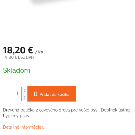
18,20 €
/ ks
14,80 € bez DPH
Jednotková
Skladom
cena:
Pridať do košíka
Drevená palička z olivového dreva pre veľké psy . Doplnok ústnej
hygieny psov.
Detailné informácie