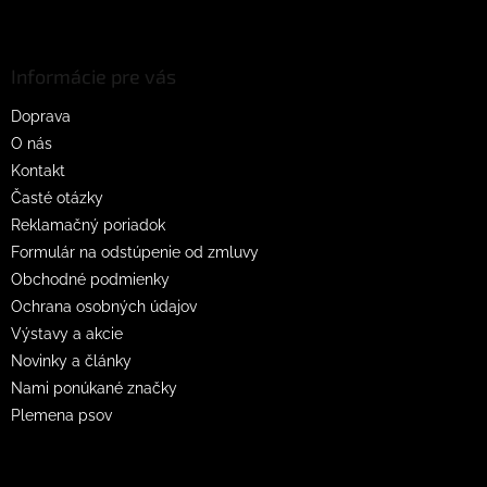
Z
á
p
ä
Informácie pre vás
t
Doprava
i
O nás
e
Kontakt
Časté otázky
Reklamačný poriadok
Formulár na odstúpenie od zmluvy
Obchodné podmienky
Ochrana osobných údajov
Výstavy a akcie
Novinky a články
Nami ponúkané značky
Plemena psov