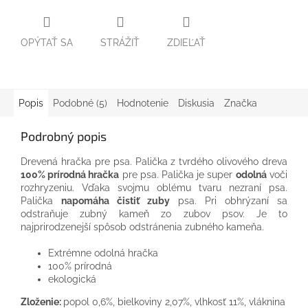
OPÝTAŤ SA
STRÁŽIŤ
ZDIEĽAŤ
Popis
Podobné (5)
Hodnotenie
Diskusia
Značka
Podrobný popis
Drevená hračka pre psa. Palička z tvrdého olivového dreva
100% prírodná hračka
pre psa. Palička je super
odolná
voči
rozhryzeniu. Vďaka svojmu oblému tvaru nezraní psa.
Palička
napomáha čistiť zuby
psa. Pri obhrýzaní sa
odstraňuje zubný kameň zo zubov psov. Je to
najprirodzenejší spôsob odstránenia zubného kameňa.
Extrémne odolná hračka
100% prírodná
ekologická
Zloženie:
popol 0,6%, bielkoviny 2,07%, vlhkosť 11%, vláknina