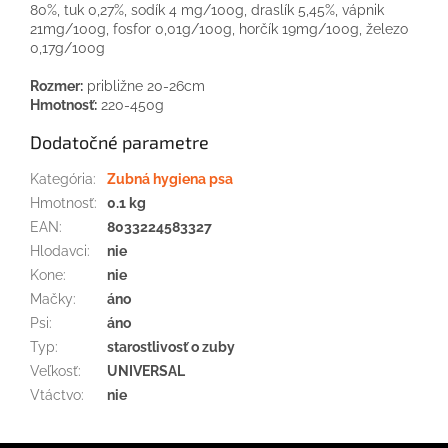
80%, tuk 0,27%, sodík 4 mg/100g, draslík 5,45%, vápnik
21mg/100g, fosfor 0,01g/100g, horčík 19mg/100g, železo
0,17g/100g
Rozmer:
približne 20-26cm
Hmotnosť:
220-450g
Dodatočné parametre
Kategória
:
Zubná hygiena psa
Hmotnosť
:
0.1 kg
EAN
:
8033224583327
Hlodavci
:
nie
Kone
:
nie
Mačky
:
áno
Psi
:
áno
Typ
:
starostlivosť o zuby
Veľkosť
:
UNIVERSAL
Vtáctvo
:
nie