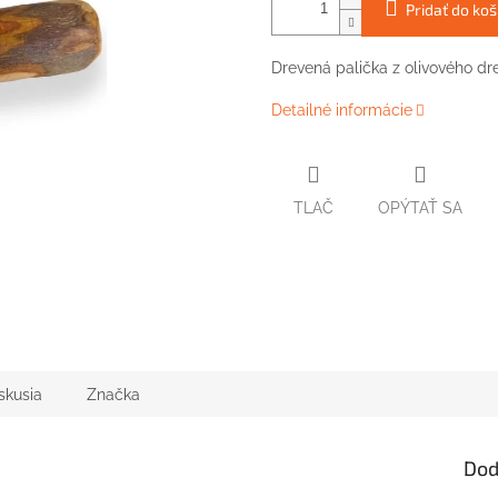
Pridať do koš
Drevená palička z olivového dr
Detailné informácie
TLAČ
OPÝTAŤ SA
skusia
Značka
Dod