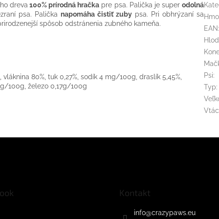
ého dreva
100% prírodná hračka
pre psa. Palička je super
odolná
Kate
zraní psa. Palička
napomáha čistiť zuby
psa. Pri obhrýzaní sa
Hmo
jprirodzenejší spôsob odstránenia zubného kameňa.
EAN
Hlod
Kon
Mač
Psi
:
, vláknina 80%, tuk 0,27%, sodík 4 mg/100g, draslík 5,45%,
mg/100g, železo 0,17g/100g
Typ
:
Veľk
Vtác
ook
Kontakt
info
@
crazypaws.eu