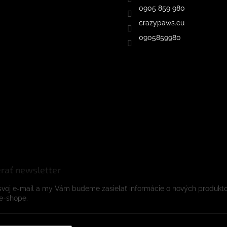
0905 859 980
crazypaws.eu
0905859980
rať newsletter
svoj e-mail a my Vám budeme zasielať informácie o nových produkt
e-shope.