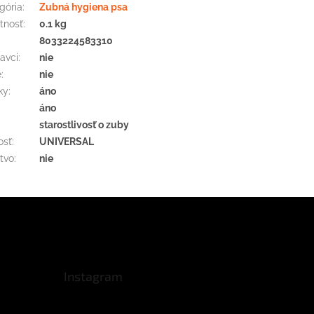
gória
:
Zubná hygiena psa
tnosť
:
0.1 kg
:
8033224583310
avci
:
nie
e
:
nie
ky
:
áno
áno
starostlivosť o zuby
osť
:
UNIVERSAL
tvo
:
nie
Instagram