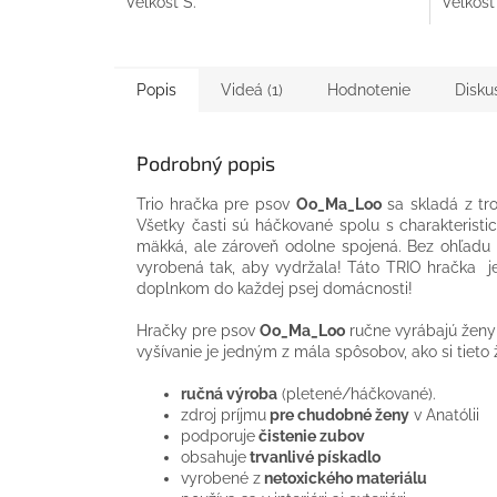
Veľkosť S.
Veľkosť
Popis
Videá (1)
Hodnotenie
Disku
Podrobný popis
Trio hračka pre psov
Oo_Ma_Loo
sa skladá z tro
Všetky časti sú háčkované spolu s charakteristic
mäkká, ale zároveň odolne spojená. Bez ohľadu 
vyrobená tak, aby vydržala! Táto TRIO hračka je 
doplnkom do každej psej domácnosti!
Hračky pre psov
Oo_Ma_Loo
ručne vyrábajú ženy 
vyšívanie je jedným z mála spôsobov, ako si tieto 
ručná výroba
(pletené/háčkované).
zdroj príjmu
pre chudobné ženy
v Anatólii
podporuje
čistenie zubov
obsahuje
trvanlivé pískadlo
vyrobené z
netoxického materiálu