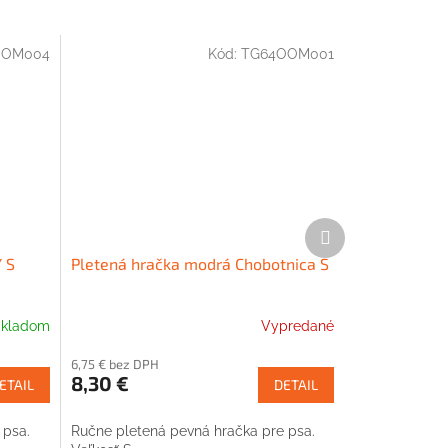
OOM004
Kód:
TG64OOM001
Ďalší
produkt
 S
Pletená hračka modrá Chobotnica S
kladom
Vypredané
6,75 € bez DPH
8,30 €
ETAIL
DETAIL
 psa.
Ručne pletená pevná hračka pre psa.