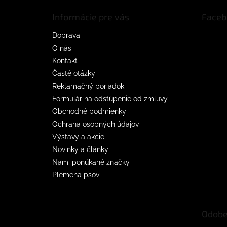
t
Informácie pre vás
Faceb
i
e
Doprava
O nás
Kontakt
Časté otázky
Reklamačný poriadok
Formulár na odstúpenie od zmluvy
Obchodné podmienky
Ochrana osobných údajov
Výstavy a akcie
Novinky a články
Nami ponúkané značky
Plemena psov
Odobe