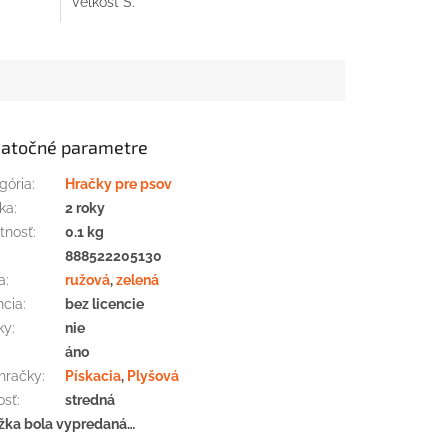
Veľkosť S.
atočné parametre
gória
:
Hračky pre psov
ka
:
2 roky
tnosť
:
0.1 kg
:
888522205130
a
:
ružová
,
zelená
ncia
:
bez licencie
ky
:
nie
áno
hračky
:
Pískacia
,
Plyšová
osť
:
stredná
žka bola vypredaná…