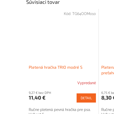
Súvisiaci tovar
Kód:
TG64OOM010
Pletená hračka TRIO modré S
Pleten
preťah
Vypredané
9,27 € bez DPH
6,75 € b
11,40 €
8,30 
DETAIL
Ručne pletená pevná hračka pre psa.
Ručne p