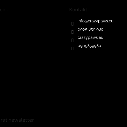
ook
Kontakt
info
@
crazypaws.eu
0905 859 980
crazypaws.eu
0905859980
rať newsletter