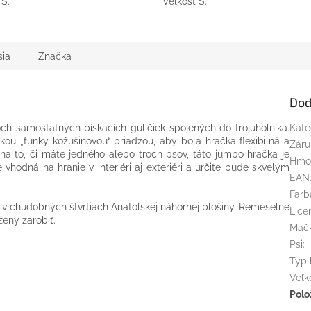
 S.
Veľkosť S.
sia
Značka
Dod
ch samostatných pískacích guličiek spojených do trojuholníka.
Kate
kou „funky kožušinovou“ priadzou, aby bola hračka flexibilná a
Záru
na to, či máte jedného alebo troch psov, táto jumbo hračka je
Hmo
vhodná na hranie v interiéri aj exteriéri a určite bude skvelým
EAN
Farb
v chudobných štvrtiach Anatolskej náhornej plošiny. Remeselné
Lice
ženy zarobiť.
Mač
Psi
:
Typ 
Veľk
Polo