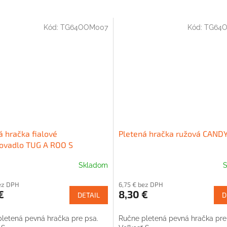
Kód:
TG64OOM007
Kód:
TG64
á hračka fialové
Pletená hračka ružová CANDY
ovadlo TUG A ROO S
Skladom
S
ez DPH
6,75 € bez DPH
€
8,30 €
DETAIL
D
letená pevná hračka pre psa.
Ručne pletená pevná hračka pre