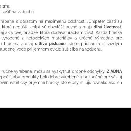
a trhu
 sušiť na vzduchu
rábané s dôrazom na maximálnu odolnosť. „Chlpaté“ časti sú
e, ktorá nepúšťa chlpi, sú obzvlášť pevné a majú
dlhú životnosť
.
nej akrylovej priadze, ktorá dodáva hračkám život. Každá hračka
 vyrobené z netoxických materiálov a určené výhradne pre
ru hračiek, ale aj
citlivé pískanie,
ktoré prichádza s každým
studenej vode pri jemnom cykle; sušiť iba na vzduchu.
e ručne vyrábané, môžu sa vyskytnúť drobné odchýlky.
ŽIADNA
pečiť, aby produkty boli dobre vyrobené a bezpečné pre vás aj
veň esteticky príjemné hračky, ktoré psy milujú rovnako ako ich