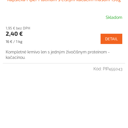
Skladom
1,95 € bez DPH
2,40 €
DETAIL
Jednotková
16 € / 1 kg
cena:
Kompletné krmivo len s jedným živočíšnym proteinom -
kačacinou.
Kód:
PIP455043