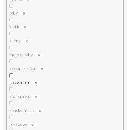
ryby
0
králik
0
kačica
0
morské ryby
0
klokanie mäso
0
so zverinou
1
kozie mäso
0
konské mäso
0
bravčové
0