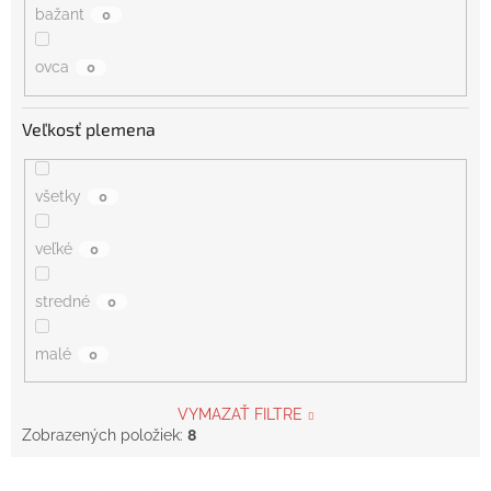
bažant
0
ovca
0
Veľkosť plemena
všetky
0
veľké
0
stredné
0
malé
0
VYMAZAŤ FILTRE
Zobrazených položiek:
8
V