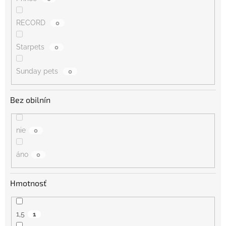
RECORD
0
Starpets
0
Sunday pets
0
Bez obilnín
nie
0
áno
0
Hmotnosť
1,5
1