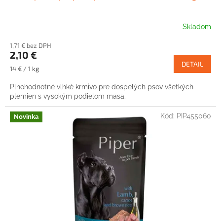
Skladom
1,71 € bez DPH
2,10 €
DETAIL
Jednotková
14 € / 1 kg
cena:
Plnohodnotné vlhké krmivo pre dospelých psov všetkých
plemien s vysokým podielom mäsa.
Kód:
PIP455060
Novinka