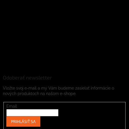
Odoberať newsletter
Vložte svoj e-mail a my Vám budeme zasielať informácie o
nových produktoch na našom e-shope.
Email
PRIHLÁSIŤ SA