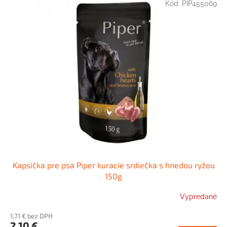
Kód:
PIP455069
ý
p
i
s
p
r
o
d
u
k
t
o
v
Kapsička pre psa Piper kuracie srdiečka s hnedou ryžou
150g
Vypredané
1,71 € bez DPH
2,10 €