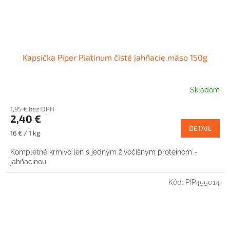
Kapsička Piper Platinum čisté jahňacie mäso 150g
Skladom
1,95 € bez DPH
2,40 €
DETAIL
Jednotková
16 € / 1 kg
cena:
Kompletné krmivo len s jedným živočíšnym proteinom -
jahňacinou.
Kód:
PIP455014