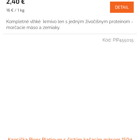
2,40 €
DETAIL
Jednotková
16 € / 1 kg
cena:
Kompletné vlhké krmivo len s jedným živočíšnym proteinom -
morčacie mäso a zemiaky.
Kód:
PIP455015
Kapsička Piper Platinum s čistým kačacím mäsom 150g