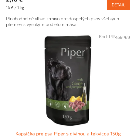
DETAIL
Jednotková
14 € / 1 kg
cena:
Plnohodnotné vlhké krmivo pre dospelých psov všetkých
plemien s vysokým podielom mäsa.
Kód:
PIP455059
Kapsička pre psa Piper s divinou a tekvicou 150g