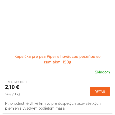
Kapsička pre psa Piper s hovädzou pečeňou so
zemiakmi 150g
Skladom
1,71 € bez DPH
2,10 €
DETAIL
Jednotková
14 € / 1 kg
cena:
Plnohodnotné vlhké krmivo pre dospelých psov všetkých
plemien s vysokým podielom mäsa.