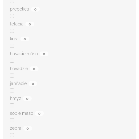
prepelica
0
teľacia
0
kura
0
husacie mäso
0
hovädzie
0
jahňacie
0
hmyz
0
sobie mäso
0
zebra
0