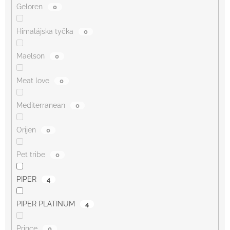
Geloren
0
Himalájska tyčka
0
Maelson
0
Meat love
0
Mediterranean
0
Orijen
0
Pet tribe
0
PIPER
4
PIPER PLATINUM
4
Prince
0