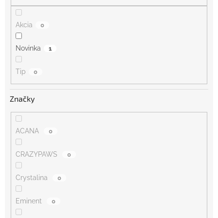
v
Akcia
0
Novinka
1
Tip
0
Značky
ACANA
0
CRAZYPAWS
0
Crystalina
0
Eminent
0