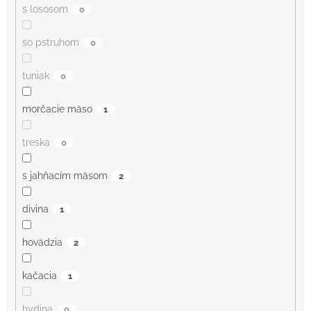
s lososom
0
so pstruhom
0
tuniak
0
morčacie mäso
1
treska
0
s jahňacím mäsom
2
divina
1
hovädzia
2
kačacia
1
hydina
0