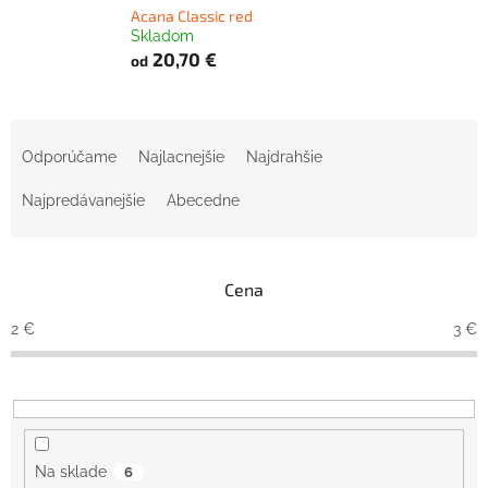
Acana Classic red
Skladom
20,70 €
od
R
a
Odporúčame
Najlacnejšie
Najdrahšie
d
e
Najpredávanejšie
Abecedne
n
i
e
Cena
p
r
2
€
3
€
o
d
u
k
t
o
Na sklade
6