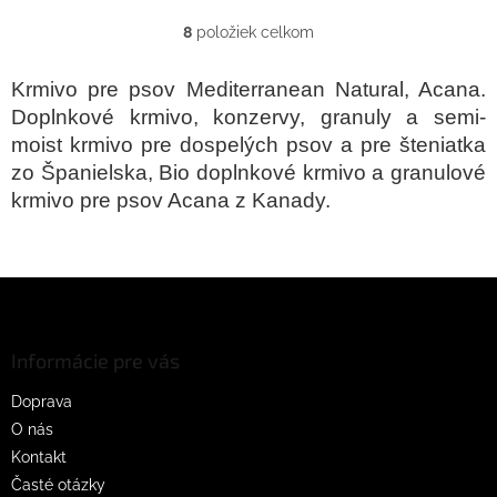
8
položiek celkom
O
v
l
Krmivo
pre psov
Mediterranean
Natural
,
Acana
.
á
Doplnkové krmivo, konzervy, granuly
a
semi
-
d
moist
krmivo
pre dospelých psov
a
pre šteniatka
a
c
zo Španielska
,
Bio
doplnkové krmivo
a
granulové
i
krmivo
pre psov
Acana
z Kanady
.
e
p
r
v
Z
k
á
y
p
v
ý
ä
Informácie pre vás
p
t
i
Doprava
i
s
O nás
e
u
Kontakt
Časté otázky