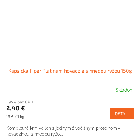
Kapsička Piper Platinum hovädzie s hnedou ryžou 150g
Skladom
1,95 € bez DPH
2,40 €
DETAIL
Jednotková
16 € / 1 kg
cena:
Kompletné krmivo len s jedným živočíšnym proteinom -
hovädzinou a hnedou ryžou.